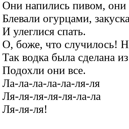
Они напились пивом, они
Блевали огурцами, закуск
И улеглися спать.
О, боже, что случилось! 
Так водка была сделана из
Подохли они все.
Ла-ла-ла-ла-ла-ля-ля
Ля-ля-ля-ля-ля-ла-ла
Ля-ля-ля!