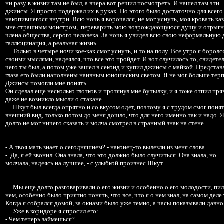
ни разу в жизни там не был, а вчера вот решил посмотреть. И нашел там эти
джинсы. Я просто подержал их в руках. Но этого было достаточно для всего
накопившегося внутри. Всю ночь я ворочался, не мог уснуть, моя кровать ка
мне страшным монстром, переварить мою возрождающуюся душу и отрыгн
члена общества, серого человека. За ночь я увидел всю свою неформальную 
галлюцинация, а реальная жизнь.
Только в четыре ночи кое-как смог уснуть, и то на полу. Все утро я боролс
своими мыслями, надеялся, что все это пройдет. И вот случилось то, свидете
чего ты был, а потом уже зашел в секонд и купил джинсы с майкой. Представ
глаза его были наполнены наивным юношеским светом. Я не мог больше терпе
Джинсы помогли мне понять.
Он сделал еще несколько глотков и протянул мне бутылку, и я тоже отпил пря
даже не возникло мысли о стакане.
Шкут был всегда опрятно и со вкусом одет, поэтому я с трудом смог понят
внешний вид, только потом до меня дошло, что для него именно так и надо. 
долго не мог ничего сказать и молча смотрел в странный знак на стене.
- А твоя мать знает о сегодняшнем? - наконец-то вылезли из меня слова.
- Да, я ей звонил. Она знала, что это должно было случиться. Она знала, но
молчала, надеясь на лучшее, - с улыбкой произнес Шкут.
Мы еще долго разговаривали о его жизни и особенно о его молодости, пил
нем, особенно было приятно понять, что все, что я о нем знал, на самом дел
Когда я собрался домой, за окнами было уже темно, а часы показывали давно
Уже в коридоре я спросил его:
- Чем теперь займешься?