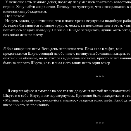
- У меня еще есть немного денег, поэтому пару месяцев покатаюсь автостоп
стране. Хочу найти анархистов. Потому что чувствую, что я возвращаюсь к 
изначальным убеждениям.
- Ну а потом?
- Не суть важно, единственное, что я знаю: хрен я вернусь на подобную рабо
Хотелось бы заняться вольным трудом, может, ты поможешь мне в этом, - за
попытаюсь создать коммуну. Не знаю. Не надо загадывать, лучше жить сегод
похлопал меня по плечу.
Я был ошарашен всем. Весь день непонятно что. Пока ехал в лифте, мне
представлялся Шкут, стоящий на обочине с вытянутым большим пальцем, во
опять он на обочине, но на этот раз в де-ловом костюме, просто ловит маши
было за первого Шкута, хоть и знал я его таким всего один вечер.
* * *
Я сидел в офисе и смотрел на все тот же документ все той же ненавистно
Шкуте и о себе. Внутри все перевернулось. Противно было находиться в это
- Малыш, передай мне, пожалуйста, маркер, - раздался голос шефа. Как будто
вчера ничего не произошло.
* * *