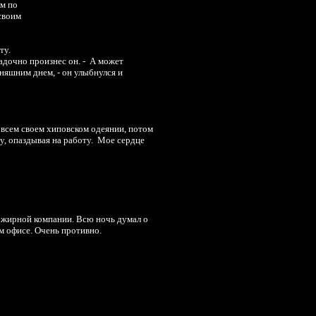
ом по
своим
ту.
гадочно произнес он. - А может
няшним днем, - он улыбнулся и
 всем своем хиповском одеянии, потом
ну, опаздывая на работу. Мое сердце
й жирной компании. Всю ночь думал о
м офисе. Очень противно.