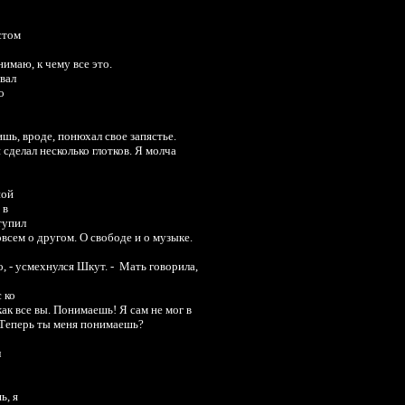
стом
имаю, к чему все это.
вал
о
ишь, вроде, понюхал свое запястье.
 сделал несколько глотков. Я молча
ной
 в
тупил
овсем о другом. О свободе и о музыке.
, - усмехнулся Шкут. - Мать говорила,
 ко
ак все вы. Понимаешь! Я сам не мог в
. Теперь ты меня понимаешь?
л
ь, я