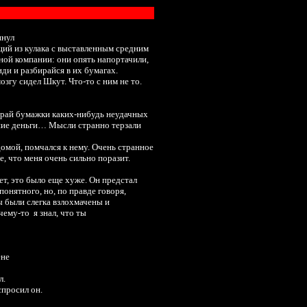
пнул
щий из кулака с выставленным средним
ной компании: они опять напортачили,
сиди и разбирайся в их бумагах.
озгу сидел Шкут. Что-то с ним не то.
ебирай бумажки каких-нибудь неудачных
ьшие деньги… Мысли странно терзали
домой, помчался к нему. Очень странное
, что меня очень сильно поразит.
жет, это было еще хуже. Он предстал
онятного, но, по правде говоря,
 были слегка взлохмачены и
очему-то
я знал, что ты
ене
л.
спросил он.