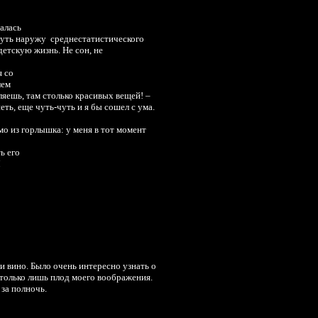
залась
уть наружу среднестатистического
детскую жизнь. Не сон, не
я со
лем
ляешь, там столько красивых вещей! –
ть, еще чуть-чуть и я бы сошел с ума.
мо из горлышка: у меня в тот момент
ь его
Я
и вино. Было очень интересно узнать о
е только лишь плод моего воображения.
 за полночь.