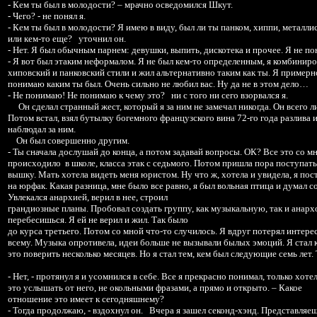
- Кем ты был в молодости? – мрачно осведомился Шкут.
- Чего? - не понял я.
- Кем ты был в молодости? Я имею в виду, был ли ты панком, хиппи, металли
или кем-то еще? уточнил он.
- Нет. Я был обычным парнем: девушки, выпить, дискотека и прочее. Я не пон
- Я вот был этаким неформалом. Я не был кем-то определенным, я комбиниро
хиповский и панковский стили и жил альтернативно таким как ты. Я примерн
понимаю каким ты был. Очень сильно не любил вас. Ну да не в этом дело…
- Не понимаю! Не понимаю к чему это? ни с того ни сего взорвался я.
Он сделал странный жест, который я за ним не замечал никогда. Он всего л
Потом встал, взял бутылку богемного французского вина 72-го года разлива и
наблюдал за ним.
Он был совершенно другим.
- Ты сначала дослушай до конца, а потом задавай вопросы. ОК? Все это со м
происходило в школе, класса этак с седьмого. Потом пришла пора поступать
вышку. Мать хотела видеть меня юристом. Ну что ж, хотела и увидела, я пос
на юрфак. Какая разница, мне было все равно, я был вольная птица и думал с
Увлекался анархией, верил в нее, строил
грандиозные планы. Пробовал создать группу, как музыкальную, так и анархо
перебесишься. Я ей не верил и жил. Так было
до курса третьего. Потом со мной что-то случилось. Я вдруг потерял интерес
всему. Музыка опротивела, идеи больше не вызывали былых эмоций. Я стал к
это поверить несколько месяцев. Но я стал тем, кем был следующие семь лет
- Нет, - протянул я и усомнился в себе. Все я прекрасно понимал, только хоте
это услышать от него, не окольными фразами, а прямо и открыто. – Какое
отношение это имеет к сегодняшнему?
- Тогда продолжаю, - вздохнул он. Вчера я зашел секонд-хэнд. Представляеш