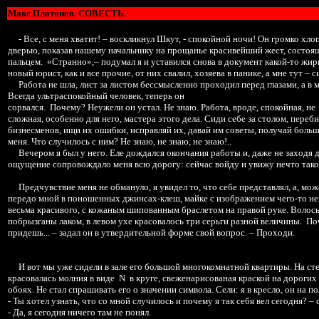
Макс Платонов. СОВЕСТЬ.
- Все, с меня хватит! – воскликнул Шкут, - спокойной ночи! Он громко хло
дверью, показав нашему начальнику на прощанье красивейший жест, состоя
пальцем. «Странно»,– подумал я и уставился снова в документ какой-то жир
новый юрист, как и все прочие, от них свалил, хозяева в панике, а мне тут – 
Работа не шла, лист за листом бессмысленно проходил перед глазами, а в м
Всегда ультраспокойный человек, теперь он
сорвался. Почему? Неужели он устал. Не знаю. Работа, вроде, спокойная, не
сложная, особенно для него, мастера этого дела. Сиди себе за столом, пер
бизнесменов, ищи их ошибки, исправляй их, давай им советы, получай бол
меня. Что случилось с ним? Не знаю, не знаю, не знаю!..
Вечером я был у него. Еле дождался окончания работы и, даже не заходя 
ощущение сопровождало меня всю дорогу: сейчас войду и увижу нечто такое
Предчувствие меня не обмануло, я увидел то, что себе представлял, а, мо
передо мной в поношенных джинсах-клеш, майке с изображением чего-то неп
весьма красивого, с кожаным шипованным браслетом на правой руке. Волосы
побрызганы лаком, в левом ухе красовалось три серьги разной величины. П
придешь... – задал он в утвердительной форме свой вопрос. – Проходи.
И вот мы уже сидели в зале его большой многокомнатной квартиры. На ст
красовалась молния в виде N в круге, свеженарисованая краской на дорогих
обоях. Не стал спрашивать его о значении символа. Сели: я в кресло, он на по
- Ты хотел узнать, что со мной случилось и почему я так себя вел сегодня? – 
- Да, я сегодня ничего там не понял.