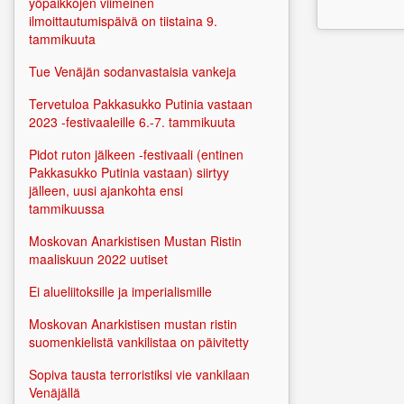
yöpaikkojen viimeinen
ilmoittautumispäivä on tiistaina 9.
tammikuuta
Tue Venäjän sodanvastaisia vankeja
Tervetuloa Pakkasukko Putinia vastaan
2023 -festivaaleille 6.-7. tammikuuta
Pidot ruton jälkeen -festivaali (entinen
Pakkasukko Putinia vastaan) siirtyy
jälleen, uusi ajankohta ensi
tammikuussa
Moskovan Anarkistisen Mustan Ristin
maaliskuun 2022 uutiset
Ei alueliitoksille ja imperialismille
Moskovan Anarkistisen mustan ristin
suomenkielistä vankilistaa on päivitetty
Sopiva tausta terroristiksi vie vankilaan
Venäjällä