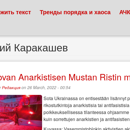
жить текст
Тренды порядка и хаоса
АЧ
ний Каракашев
van Anarkistisen Mustan Ristin m
y
Редакция
on 26 March, 2022 - 00:54
Sota Ukrainassa on entisestään lisännyt p
rikostutkintoja anarkistisia tai antifasistis
poikkeuksellisessa tilanteessa ohjaamme 
kuin sorrettujen anarkistien ja antifasist
Kuvassa: Vasemmistoblokin aktivistien ak