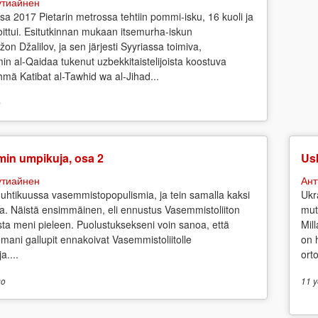
утиайнен
sa 2017 Pietarin metrossa tehtiin pommi-isku, 16 kuoli ja
ittui. Esitutkinnan mukaan itsemurha-iskun
žon Džalilov, ja sen järjesti Syyriassa toimiva,
in al-Qaidaa tukenut uzbekkitaistelijoista koostuva
yhmä Katibat al-Tawhid wa al-Jihad...
o
min umpikuja, osa 2
Us
утиайнен
Ант
uhtikuussa vasemmistopopulismia, ja tein samalla kaksi
Ukr
a. Näistä ensimmäinen, eli ennustus Vasemmistoliiton
mut
osta meni pieleen. Puolustuksekseni voin sanoa, että
Mil
emani gallupit ennakoivat Vasemmistoliitolle
on 
a....
ort
o
11 y