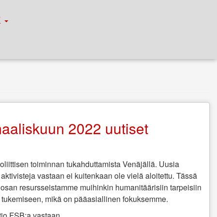
К
aaliskuun 2022 uutiset
oliittisen toiminnan tukahduttamista Venäjällä. Uusia
ia aktivisteja vastaan ei kuitenkaan ole vielä aloitettu. Tässä
osan resursseistamme muihinkin humanitäärisiin tarpeisiin
ien tukemiseen, mikä on pääasiallinen fokuksemme.
tio FSB:a vastaan.