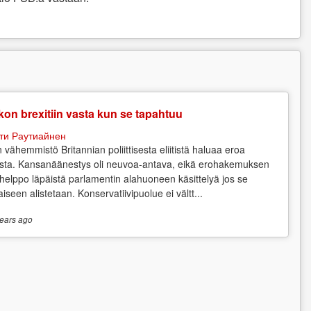
on brexitiin vasta kun se tapahtuu
ти Раутиайнен
n vähemmistö Britannian poliittisesta eliitistä haluaa eroa
sta. Kansanäänestys oli neuvoa-antava, eikä erohakemuksen
 helppo läpäistä parlamentin alahuoneen käsittelyä jos se
aiseen alistetaan. Konservatiivipuolue ei vältt...
ears
ago