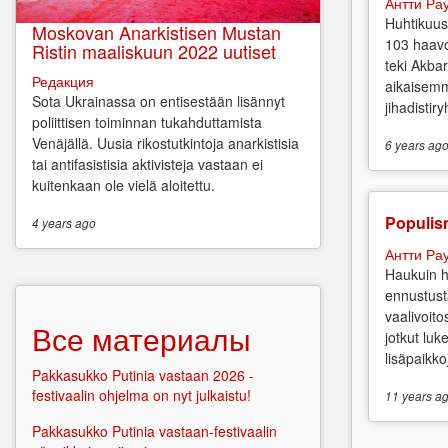
Антти Ра
Huhtikuus
Moskovan Anarkistisen Mustan
103 haavo
Ristin maaliskuun 2022 uutiset
teki Akbar
Редакция
aikaisemm
Sota Ukrainassa on entisestään lisännyt
jihadistir
poliittisen toiminnan tukahduttamista
Venäjällä. Uusia rikostutkintoja anarkistisia
6 years
ag
tai antifasistisia aktivisteja vastaan ei
kuitenkaan ole vielä aloitettu.
Populis
4 years
ago
Антти Ра
Haukuin h
ennustust
vaalivoit
Все материалы
jotkut luk
lisäpaikkoj
Pakkasukko Putinia vastaan 2026 -
festivaalin ohjelma on nyt julkaistu!
11 years
ag
Pakkasukko Putinia vastaan-festivaalin