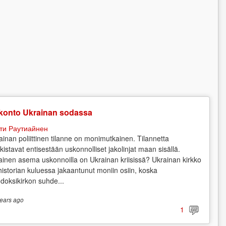
konto Ukrainan sodassa
ти Раутиайнен
ainan poliittinen tilanne on monimutkainen. Tilannetta
kistavat entisestään uskonnolliset jakolinjat maan sisällä.
lainen asema uskonnoilla on Ukrainan kriisissä? Ukrainan kirkko
historian kuluessa jakaantunut moniin osiin, koska
odoksikirkon suhde...
ears
ago
1