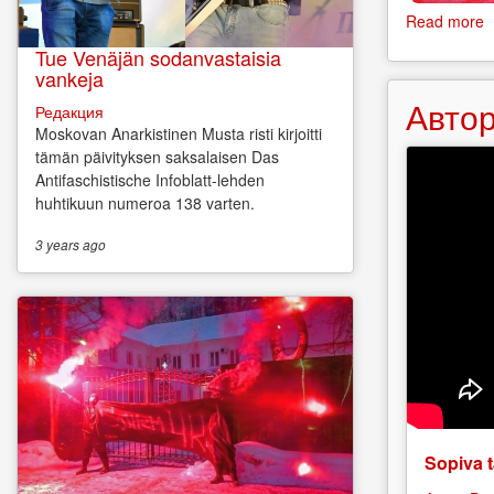
Read more
a
M
Tue Venäjän sodanvastaisia
A
vankeja
M
Автор
R
Редакция
m
Moskovan Anarkistinen Musta risti kirjoitti
2
tämän päivityksen saksalaisen Das
u
Antifaschistische Infoblatt-lehden
huhtikuun numeroa 138 varten.
3 years
ago
Sopiva t