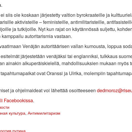
a.
ei siis ole koskaan järjestetty valtion byrokraateille ja kulttuurie
arisille aktivisteille – feministeille, antimilitaristeille, antifasist
lijoille ja tutkijoille. Nyt kun rajat on käytännössä suljettu, kohd
n kamppailu autoritarismia vastaan.
vaatimaan Venäjän autoritäärisen vallan kumousta, loppua sodall
 esitelmät järjestetään venäjäksi tai englanniksi, tulkkaus suome
an ainakin alkuperäiskielellä, mahdollisuuksien mukaan myös tu
 tapahtumapaikat ovat Oranssi ja Ulrika, molempiin tapahtumap
miset ja ohjelmaideat voi lähettää osoitteeseen
dedmoroz@riseu
ali Facebookissa
.
вости
ная культура
,
Антимилитаризм
ротив путина