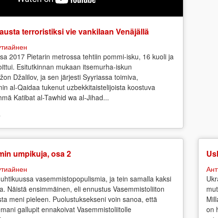
austa terroristiksi vie vankilaan Venäjällä
утиайнен
sa 2017 Pietarin metrossa tehtiin pommi-isku, 16 kuoli ja
ittui. Esitutkinnan mukaan itsemurha-iskun
žon Džalilov, ja sen järjesti Syyriassa toimiva,
in al-Qaidaa tukenut uzbekkitaistelijoista koostuva
yhmä Katibat al-Tawhid wa al-Jihad...
o
min umpikuja, osa 2
Us
утиайнен
Ант
uhtikuussa vasemmistopopulismia, ja tein samalla kaksi
Ukr
a. Näistä ensimmäinen, eli ennustus Vasemmistoliiton
mut
osta meni pieleen. Puolustuksekseni voin sanoa, että
Mil
emani gallupit ennakoivat Vasemmistoliitolle
on 