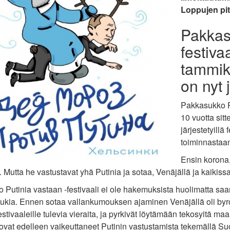
Loppujen pitä
Pakkas
festiva
tammik
on nyt 
Pakkasukko Pu
10 vuotta sit
järjestetyillä
toiminnastaan
Ensin korona,
ta. Mutta he vastustavat yhä Putinia ja sotaa, Venäjällä ja kaikis
 Putinia vastaan -festivaali ei ole hakemuksista huolimatta sa
tukia. Ennen sotaa vallankumouksen ajaminen Venäjällä oli byro
estivaaleille tulevia vieraita, ja pyrkivät löytämään tekosyi
t ovat edelleen vaikeuttaneet Putinin vastustamista tekemäll