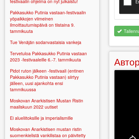
festivaalin ohjelma on nyt julkaistu!
Pakkasukko Putinia vastaan-festivaalin
yöpaikkojen viimeinen
ilmoittautumispäivä on tiistaina 9.
Tallenn
tammikuuta
Tue Venäjän sodanvastaisia vankeja
Tervetuloa Pakkasukko Putinia vastaan
Автор
2023 -festivaaleille 6.-7. tammikuuta
Pidot ruton jälkeen -festivaali (entinen
Pakkasukko Putinia vastaan) siirtyy
jälleen, uusi ajankohta ensi
tammikuussa
Moskovan Anarkistisen Mustan Ristin
maaliskuun 2022 uutiset
Ei alueliitoksille ja imperialismille
Moskovan Anarkistisen mustan ristin
suomenkielistä vankilistaa on päivitetty