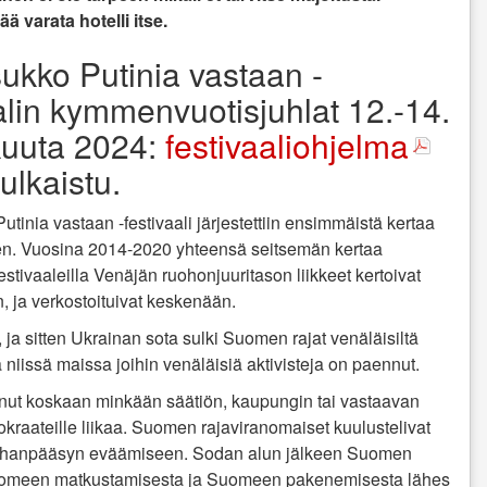
ä varata hotelli itse.
ukko Putinia vastaan -
alin kymmenvuotisjuhlat 12.-14.
uuta 2024:
festivaaliohjelma
julkaistu.
tinia vastaan -festivaali järjestettiin ensimmäistä kertaa
ten. Vuosina 2014-2020 yhteensä seitsemän kertaa
 festivaaleilla Venäjän ruohonjuuritason liikkeet kertoivat
, ja verkostoituivat keskenään.
 ja sitten Ukrainan sota sulki Suomen rajat venäläisiltä
sa niissä maissa joihin venäläisiä aktivisteja on paennut.
anut koskaan minkään säätiön, kaupungin tai vastaavan
kraateille liikaa. Suomen rajaviranomaiset kuulustelivat
tä maahanpääsyn eväämiseen. Sodan alun jälkeen Suomen
ä Suomeen matkustamisesta ja Suomeen pakenemisesta lähes