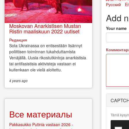
Русский
En
Add 
Moskovan Anarkistisen Mustan
Your name
Ristin maaliskuun 2022 uutiset
Редакция
Sota Ukrainassa on entisestään lisännyt
Коммента
poliittisen toiminnan tukahduttamista
Venäjällä. Uusia rikostutkintoja anarkistisia
tai antifasistisia aktivisteja vastaan ei
kuitenkaan ole vielä aloitettu.
4 years
ago
More
CAPTC
information
about text
Все материалы
formats
Tämä kysymy
Pakkasukko Putinia vastaan 2026 -