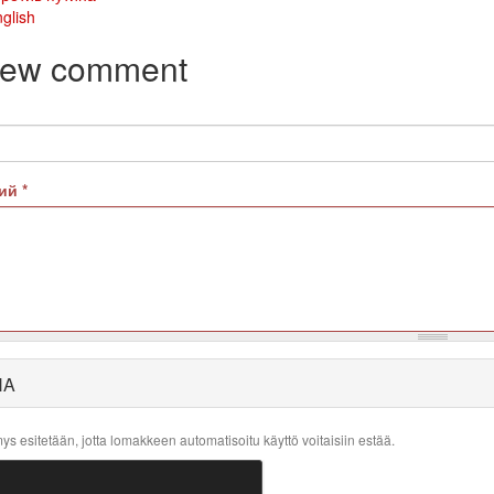
glish
new comment
рий
*
HA
s esitetään, jotta lomakkeen automatisoitu käyttö voitaisiin estää.