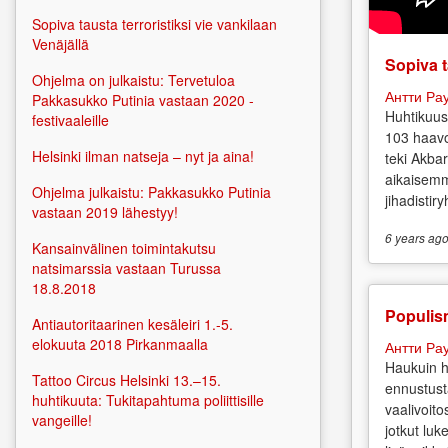
Sopiva tausta terroristiksi vie vankilaan
Venäjällä
Sopiva t
Ohjelma on julkaistu: Tervetuloa
Антти Ра
Pakkasukko Putinia vastaan 2020 -
Huhtikuus
festivaaleille
103 haavo
Helsinki ilman natseja – nyt ja aina!
teki Akbar
aikaisemm
Ohjelma julkaistu: Pakkasukko Putinia
jihadistir
vastaan 2019 lähestyy!
6 years
ag
Kansainvälinen toimintakutsu
natsimarssia vastaan Turussa
18.8.2018
Populis
Antiautoritaarinen kesäleiri 1.-5.
elokuuta 2018 Pirkanmaalla
Антти Ра
Haukuin h
Tattoo Circus Helsinki 13.–15.
ennustust
huhtikuuta: Tukitapahtuma poliittisille
vaalivoit
vangeille!
jotkut luk