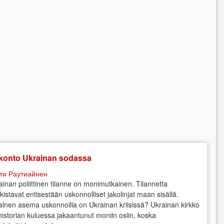
konto Ukrainan sodassa
ти Раутиайнен
ainan poliittinen tilanne on monimutkainen. Tilannetta
kistavat entisestään uskonnolliset jakolinjat maan sisällä.
lainen asema uskonnoilla on Ukrainan kriisissä? Ukrainan kirkko
historian kuluessa jakaantunut moniin osiin, koska