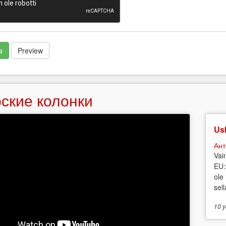
a
Preview
ские колонки
Usk
Ант
Vai
EU:
ole
sell
10 y