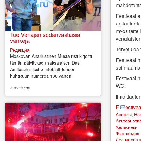
mahdotont
Festivaalia 
antiautorita
myös taitei
Tue Venäjän sodanvastaisia
venäläiste
vankeja
Tervetuloa 
Редакция
Moskovan Anarkistinen Musta risti kirjoitti
Festivaalin
tämän päivityksen saksalaisen Das
striimaama
Antifaschistische Infoblatt-lehden
huhtikuun numeroa 138 varten.
Festivaalin
WC.
3 years
ago
Ilmoittautu
F
estiva
Анонсы
,
Но
Альтернатив
Хельсинки
Финляндия
Дед мороз п