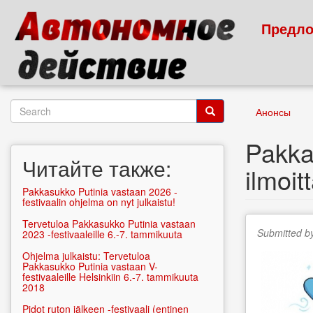
Skip
to
Предло
main
content
Search
Анонсы
form
Search
Pakka
Читайте также:
ilmoit
Pakkasukko Putinia vastaan 2026 -
festivaalin ohjelma on nyt julkaistu!
Tervetuloa Pakkasukko Putinia vastaan
Submitted b
2023 -festivaaleille 6.-7. tammikuuta
Ohjelma julkaistu: Tervetuloa
Pakkasukko Putinia vastaan V-
festivaaleille Helsinkiin 6.-7. tammikuuta
2018
Pidot ruton jälkeen -festivaali (entinen