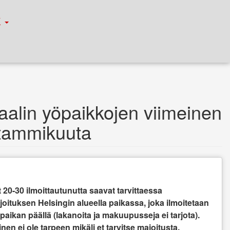
К
aalin yöpaikkojen viimeinen
. tammikuuta
20-30 ilmoittautunutta saavat tarvittaessa
ajoituksen Helsingin alueella paikassa, joka ilmoitetaan
 paikan päällä (lakanoita ja makuupusseja ei tarjota).
nen ei ole tarpeen mikäli et tarvitse majoitusta.