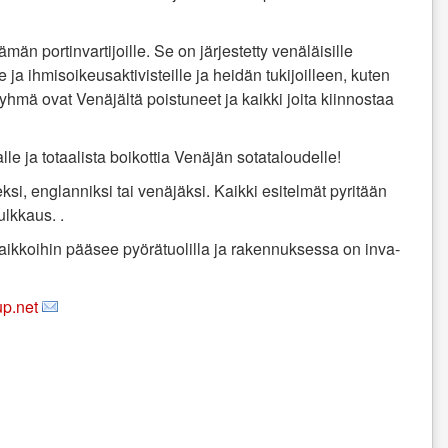
lämän portinvartijoille. Se on järjestetty venäläisille
eille ja ihmisoikeusaktivisteille ja heidän tukijoilleen, kuten
eryhmä ovat Venäjältä poistuneet ja kaikki joita kiinnostaa
e ja totaalista boikottia Venäjän sotataloudelle!
ksi, englanniksi tai venäjäksi. Kaikki esitelmät pyritään
lkkaus. .
aikkoihin pääsee pyörätuolilla ja rakennuksessa on inva-
p.net