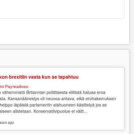
on brexitiin vasta kun se tapahtuu
ти Раутиайнен
n vähemmistö Britannian poliittisesta eliitistä haluaa eroa
sta. Kansanäänestys oli neuvoa-antava, eikä erohakemuksen
 helppo läpäistä parlamentin alahuoneen käsittelyä jos se
aiseen alistetaan. Konservatiivipuolue ei vältt...
ears
ago