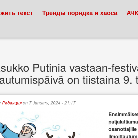
жить текст
Тренды порядка и хаоса
АЧ
sukko Putinia vastaan-festiv
tautumispäivä on tiistaina 9
y
Редакция
on 7 January, 2024 - 21:17
Ensimmäiset 
patjalattiam
osanottajille
Ilmoittautumi