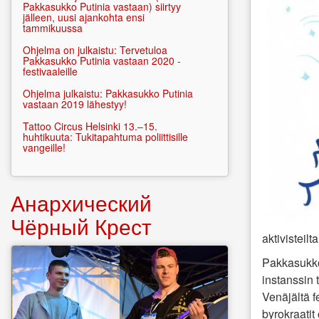
Pakkasukko Putinia vastaan) siirtyy
jälleen, uusi ajankohta ensi
tammikuussa
Ohjelma on julkaistu: Tervetuloa
Pakkasukko Putinia vastaan 2020 -
festivaaleille
Ohjelma julkaistu: Pakkasukko Putinia
vastaan 2019 lähestyy!
Tattoo Circus Helsinki 13.–15.
huhtikuuta: Tukitapahtuma poliittisille
vangeille!
Анархический
Чёрный Крест
aktivisteil
Pakkasukko
instanssin 
Venäjältä f
byrokraati