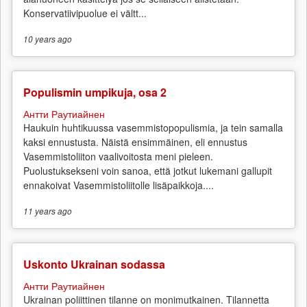
Konservatiivipuolue ei vältt...
10 years
ago
Populismin umpikuja, osa 2
Антти Раутиайнен
Haukuin huhtikuussa vasemmistopopulismia, ja tein samalla
kaksi ennustusta. Näistä ensimmäinen, eli ennustus
Vasemmistoliiton vaalivoitosta meni pieleen.
Puolustuksekseni voin sanoa, että jotkut lukemani gallupit
ennakoivat Vasemmistoliitolle lisäpaikkoja....
11 years
ago
Uskonto Ukrainan sodassa
Антти Раутиайнен
Ukrainan poliittinen tilanne on monimutkainen. Tilannetta