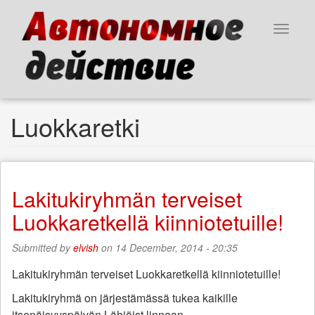
Skip
to
Toggle
main
navigat
content
Luokkaretki
Lakitukiryhmän terveiset
Luokkaretkellä kiinniotetuille!
Submitted by
elvish
on 14 December, 2014 - 20:35
Lakitukiryhmän terveiset Luokkaretkellä kiinniotetuille!
Lakitukiryhmä on järjestämässä tukea kaikille
itsenäisyyspäivän Lähiöist linnaan