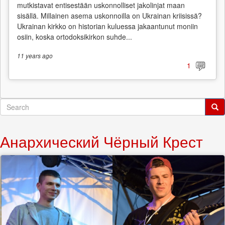
mutkistavat entisestään uskonnolliset jakolinjat maan
sisällä. Millainen asema uskonnoilla on Ukrainan kriisissä?
Ukrainan kirkko on historian kuluessa jakaantunut moniin
osiin, koska ortodoksikirkon suhde...
11 years
ago
1
Search
form
Search
Анархический Чёрный Крест