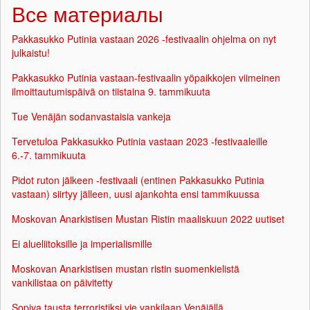
Все материалы
Pakkasukko Putinia vastaan 2026 -festivaalin ohjelma on nyt
julkaistu!
Pakkasukko Putinia vastaan-festivaalin yöpaikkojen viimeinen
ilmoittautumispäivä on tiistaina 9. tammikuuta
Tue Venäjän sodanvastaisia vankeja
Tervetuloa Pakkasukko Putinia vastaan 2023 -festivaaleille
6.-7. tammikuuta
Pidot ruton jälkeen -festivaali (entinen Pakkasukko Putinia
vastaan) siirtyy jälleen, uusi ajankohta ensi tammikuussa
Moskovan Anarkistisen Mustan Ristin maaliskuun 2022 uutiset
Ei alueliitoksille ja imperialismille
Moskovan Anarkistisen mustan ristin suomenkielistä
vankilistaa on päivitetty
Sopiva tausta terroristiksi vie vankilaan Venäjällä