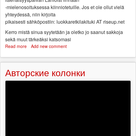
-mielenosoituksessa kiinniotetuille. Jos et ole ollut vielä
yhteydessä, niin kirjoita
pikaisesti sähköpostiin: luokkaretkilakituki AT riseup.net
Kerro mistä sinua syytetään ja oletko jo saanut sakkoja
sekä muut tärkeäksi katsomasi
Read more
about
Add new comment
Lakitukiryhmän
terveiset
Luokkaretkellä
Авторские колонки
kiinniotetuille!