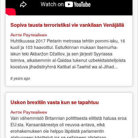
Sopiva tausta terroristiksi vie vankilaan Venäjällä
Антти Раутиайнен
Huhtikuussa 2017 Pietarin metrossa tehtiin pommi-isku, 16
kuoli ja 103 haavoittui. Esitutkinnan mukaan itsemurha-
iskun teki Akbaržon Džalilov, ja sen järjesti Syyriassa
toimiva, aikaisemmin al-Qaidaa tukenut uzbekkitaistelijoista
koostuva jihadistiryhmä Katibat al-Tawhid wa al-Jihad...
6 years
ago
Uskon brexitiin vasta kun se tapahtuu
Антти Раутиайнен
Vain vähemmistö Britannian poliittisesta eliitistä haluaa eroa
EU:sta. Kansanäänestys oli neuvoa-antava, eikä
erohakemuksen ole helppo läpäistä parlamentin
alahuoneen käsittelyä jos se sellaiseen alistetaan.