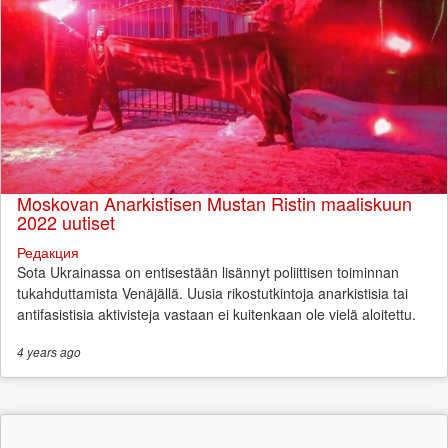
Moskovan Anarkistisen Mustan Ristin maaliskuun
2022 uutiset
Редакция
Sota Ukrainassa on entisestään lisännyt poliittisen toiminnan
tukahduttamista Venäjällä. Uusia rikostutkintoja anarkistisia tai
antifasistisia aktivisteja vastaan ei kuitenkaan ole vielä aloitettu.
4 years
ago