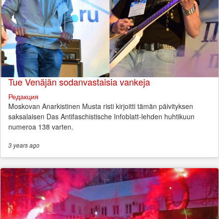
Tue Venäjän sodanvastaisia vankeja
Редакция
Moskovan Anarkistinen Musta risti kirjoitti tämän päivityksen
saksalaisen Das Antifaschistische Infoblatt-lehden huhtikuun
numeroa 138 varten.
3 years
ago