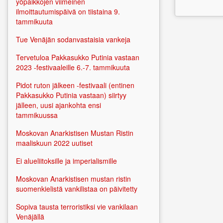
yöpaikkojen viimeinen
ilmoittautumispäivä on tiistaina 9.
tammikuuta
Tue Venäjän sodanvastaisia vankeja
Tervetuloa Pakkasukko Putinia vastaan
2023 -festivaaleille 6.-7. tammikuuta
Pidot ruton jälkeen -festivaali (entinen
Pakkasukko Putinia vastaan) siirtyy
jälleen, uusi ajankohta ensi
tammikuussa
Moskovan Anarkistisen Mustan Ristin
maaliskuun 2022 uutiset
Ei alueliitoksille ja imperialismille
Moskovan Anarkistisen mustan ristin
suomenkielistä vankilistaa on päivitetty
Sopiva tausta terroristiksi vie vankilaan
Venäjällä