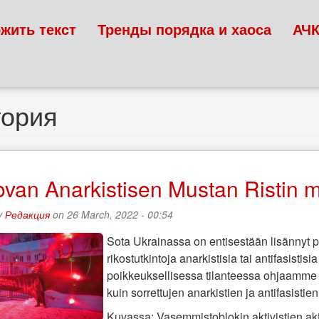
жить текст
Тренды порядка и хаоса
АЧ
тория
van Anarkistisen Mustan Ristin m
y
Редакция
on 26 March, 2022 - 00:54
Sota Ukrainassa on entisestään lisännyt p
rikostutkintoja anarkistisia tai antifasistis
poikkeuksellisessa tilanteessa ohjaamme 
kuin sorrettujen anarkistien ja antifasist
Kuvassa: Vasemmistoblokin aktivistien ak