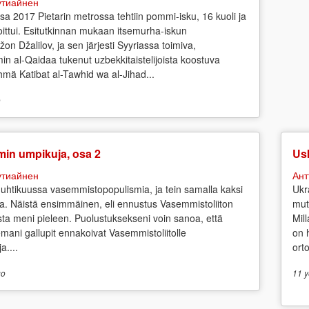
утиайнен
sa 2017 Pietarin metrossa tehtiin pommi-isku, 16 kuoli ja
ittui. Esitutkinnan mukaan itsemurha-iskun
žon Džalilov, ja sen järjesti Syyriassa toimiva,
in al-Qaidaa tukenut uzbekkitaistelijoista koostuva
yhmä Katibat al-Tawhid wa al-Jihad...
o
min umpikuja, osa 2
Us
утиайнен
Ант
uhtikuussa vasemmistopopulismia, ja tein samalla kaksi
Ukr
a. Näistä ensimmäinen, eli ennustus Vasemmistoliiton
mut
osta meni pieleen. Puolustuksekseni voin sanoa, että
Mil
emani gallupit ennakoivat Vasemmistoliitolle
on 
a....
ort
o
11 y