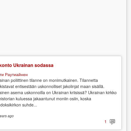
konto Ukrainan sodassa
ти Раутиайнен
ainan poliittinen tilanne on monimutkainen. Tilannetta
kistavat entisestään uskonnolliset jakolinjat maan sisällä.
lainen asema uskonnoilla on Ukrainan kriisissä? Ukrainan kirkko
historian kuluessa jakaantunut moniin osiin, koska
odoksikirkon suhde...
ears
ago
1