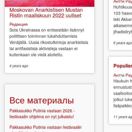
Антти Ра
Huhtikuus
Moskovan Anarkistisen Mustan
103 haavo
Ristin maaliskuun 2022 uutiset
teki Akbar
Редакция
aikaisemm
Sota Ukrainassa on entisestään lisännyt
jihadistir
poliittisen toiminnan tukahduttamista
Venäjällä. Uusia rikostutkintoja anarkistisia
6 years
ag
tai antifasistisia aktivisteja vastaan ei
kuitenkaan ole vielä aloitettu.
Populis
4 years
ago
Антти Ра
Haukuin h
ennustust
vaalivoit
Все материалы
jotkut luk
lisäpaikkoj
Pakkasukko Putinia vastaan 2026 -
festivaalin ohjelma on nyt julkaistu!
11 years
ag
Pakkasukko Putinia vastaan-festivaalin