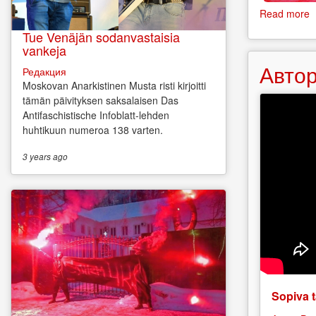
Read more
a
M
Tue Venäjän sodanvastaisia
A
vankeja
M
Автор
R
Редакция
m
Moskovan Anarkistinen Musta risti kirjoitti
2
tämän päivityksen saksalaisen Das
u
Antifaschistische Infoblatt-lehden
huhtikuun numeroa 138 varten.
3 years
ago
Sopiva t