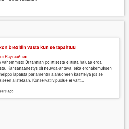
on brexitiin vasta kun se tapahtuu
ти Раутиайнен
n vähemmistö Britannian poliittisesta eliitistä haluaa eroa
sta. Kansanäänestys oli neuvoa-antava, eikä erohakemuksen
 helppo läpäistä parlamentin alahuoneen käsittelyä jos se
aiseen alistetaan. Konservatiivipuolue ei vältt...
ears
ago