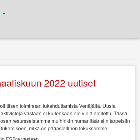
К
aaliskuun 2022 uutiset
oliittisen toiminnan tukahduttamista Venäjällä. Uusia
ia aktivisteja vastaan ei kuitenkaan ole vielä aloitettu. Tässä
osan resursseistamme muihinkin humanitäärisiin tarpeisiin
ien tukemiseen, mikä on pääasiallinen fokuksemme.
tio FSB:a vastaan.