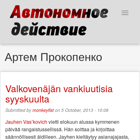
Skip
to
Toggle
main
navigat
content
Артем Прокопенко
Valkovenäjän vankiuutisia
syyskuulta
Submitted by
monkeyfist
on 5 October, 2013 - 10:08
Jauhen Vas’kovich
vietti elokuun alussa kymmenen
päivää rangaistussellissä. Hän soittaa ja kirjoittaa
säännöllisesti äidilleen. Jayhen kieltäytyy asianajajasta,