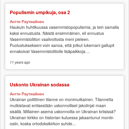
Populismin umpikuja, osa 2
Антти Раутиайнен
Haukuin huhtikuussa vasemmistopopulismia, ja tein samalla
kaksi ennustusta. Näistä ensimmäinen, eli ennustus
Vasemmistoliiton vaalivoitosta meni pieleen.
Puolustuksekseni voin sanoa, että jotkut lukemani gallupit
ennakoivat Vasemmistoliitolle lisäpaikkoja....
11 years
ago
Uskonto Ukrainan sodassa
Антти Раутиайнен
Ukrainan poliittinen tilanne on monimutkainen. Tilannetta
mutkistavat entisestään uskonnolliset jakolinjat maan
sisällä. Millainen asema uskonnoilla on Ukrainan kriisissä?
Ukrainan kirkko on historian kuluessa jakaantunut moniin
osiin, koska ortodoksikirkon suhde...