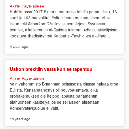
Антти Раутиайнен
Huhtikuussa 2017 Pietarin metrossa tehtiin pommi-isku, 16
kuoli ja 103 haavoittui. Esitutkinnan mukaan itsemurha-
iskun teki Akbaržon Džalilov, ja sen järjesti Syyriassa
toimiva, aikaisemmin al-Qaidaa tukenut uzbekkitaistelijoista
koostuva jihadistiryhmä Katibat al-Tawhid wa al-Jihad...
6 years
ago
Uskon brexitiin vasta kun se tapahtuu
Антти Раутиайнен
Vain vähemmistö Britannian poliittisesta eliitistä haluaa eroa
EU:sta. Kansanäänestys oli neuvoa-antava, eikä
erohakemuksen ole helppo läpäistä parlamentin
alahuoneen käsittelyä jos se sellaiseen alistetaan.
Konservatiivipuolue ei vältt...
10 years
ago