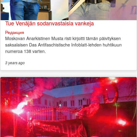
Tue Venäjän sodanvastaisia vankeja
Редакция
Moskovan Anarkistinen Musta risti kirjoitti tämän päivityksen
saksalaisen Das Antifaschistische Infoblatt-lehden huhtikuun
numeroa 138 varten.
3 years
ago