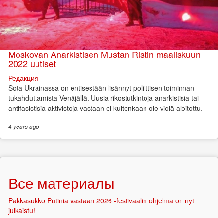
Moskovan Anarkistisen Mustan Ristin maaliskuun
2022 uutiset
Редакция
Sota Ukrainassa on entisestään lisännyt poliittisen toiminnan
tukahduttamista Venäjällä. Uusia rikostutkintoja anarkistisia tai
antifasistisia aktivisteja vastaan ei kuitenkaan ole vielä aloitettu.
4 years
ago
Все материалы
Pakkasukko Putinia vastaan 2026 -festivaalin ohjelma on nyt
julkaistu!