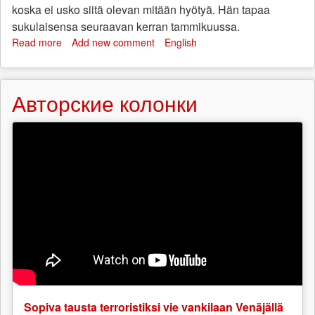
koska ei usko siitä olevan mitään hyötyä. Hän tapaa
sukulaisensa seuraavan kerran tammikuussa.
Read more
about
Add new comment
English
Valkovenäjän
vankiuutisia
syyskuulta
Авторские колонки
Sopiva tausta terroristiksi vie vankilaan Venäjällä