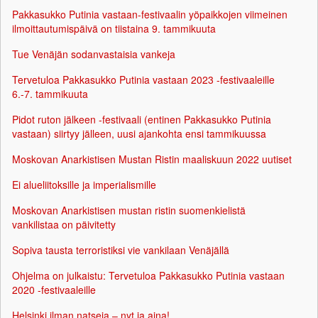
Pakkasukko Putinia vastaan-festivaalin yöpaikkojen viimeinen
ilmoittautumispäivä on tiistaina 9. tammikuuta
Tue Venäjän sodanvastaisia vankeja
Tervetuloa Pakkasukko Putinia vastaan 2023 -festivaaleille
6.-7. tammikuuta
Pidot ruton jälkeen -festivaali (entinen Pakkasukko Putinia
vastaan) siirtyy jälleen, uusi ajankohta ensi tammikuussa
Moskovan Anarkistisen Mustan Ristin maaliskuun 2022 uutiset
Ei alueliitoksille ja imperialismille
Moskovan Anarkistisen mustan ristin suomenkielistä
vankilistaa on päivitetty
Sopiva tausta terroristiksi vie vankilaan Venäjällä
Ohjelma on julkaistu: Tervetuloa Pakkasukko Putinia vastaan
2020 -festivaaleille
Helsinki ilman natseja – nyt ja aina!