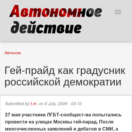
Skip
to
Toggle
main
navigat
content
Автоном
Гей-прайд как градусник
российской демократии
Submitted by
t.m.
on 6 July, 2009 - 03:10
27 мая участники ЛГБТ-сообщест-ва попытались
провести на улицах Москвы гей-парад. После
многочисленных заявлений и дебатов в СМИ, а