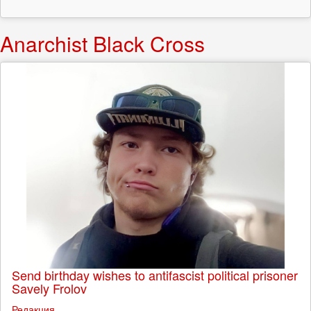
Anarchist Black Cross
Send birthday wishes to antifascist political prisoner
Savely Frolov
Редакция