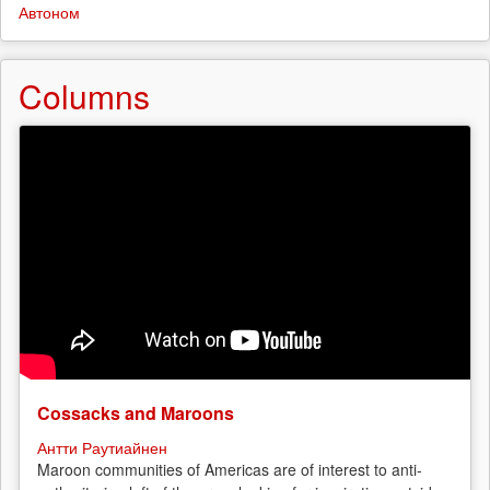
Автоном
Columns
Cossacks and Maroons
Антти Раутиайнен
Maroon communities of Americas are of interest to anti-