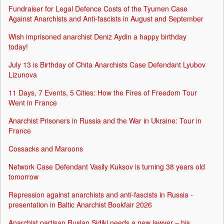
Fundraiser for Legal Defence Costs of the Tyumen Case
Against Anarchists and Anti-fascists in August and September
Wish imprisoned anarchist Deniz Aydin a happy birthday
today!
July 13 is Birthday of Chita Anarchists Case Defendant Lyubov
Lizunova
11 Days, 7 Events, 5 Cities: How the Fires of Freedom Tour
Went in France
Anarchist Prisoners in Russia and the War in Ukraine: Tour in
France
Cossacks and Maroons
Network Case Defendant Vasily Kuksov is turning 38 years old
tomorrow
Repression against anarchists and anti-fascists in Russia -
presentation in Baltic Anarchist Bookfair 2026
Anarchist partisan Ruslan Sidiki needs a new lawyer – his