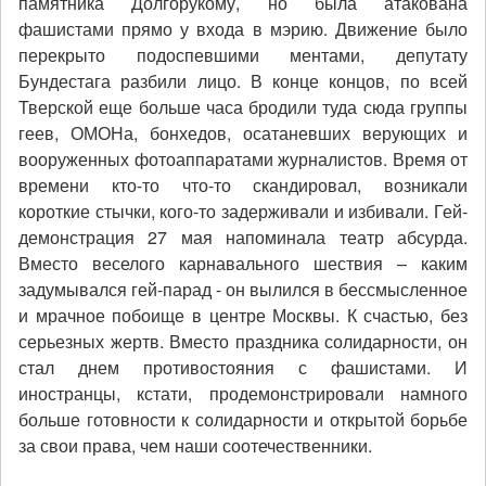
памятника Долгорукому, но была атакована
фашистами прямо у входа в мэрию. Движение было
перекрыто подоспевшими ментами, депутату
Бундестага разбили лицо. В конце концов, по всей
Тверской еще больше часа бродили туда сюда группы
геев, ОМОНа, бонхедов, осатаневших верующих и
вооруженных фотоаппаратами журналистов. Время от
времени кто-то что-то скандировал, возникали
короткие стычки, кого-то задерживали и избивали. Гей-
демонстрация 27 мая напоминала театр абсурда.
Вместо веселого карнавального шествия – каким
задумывался гей-парад - он вылился в бессмысленное
и мрачное побоище в центре Москвы. К счастью, без
серьезных жертв. Вместо праздника солидарности, он
стал днем противостояния с фашистами. И
иностранцы, кстати, продемонстрировали намного
больше готовности к солидарности и открытой борьбе
за свои права, чем наши соотечественники.