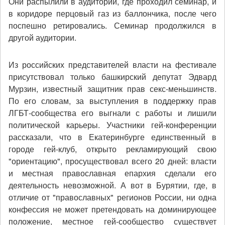
Они распылили в аудитории, где проходил семинар, и
в коридоре перцовый газ из баллончика, после чего
поспешно ретировались. Семинар продолжился в
другой аудитории.
Из российских представителей власти на фестивале
присутствовал только башкирский депутат Эдвард
Мурзин, известный защитник прав секс-меньшинств.
По его словам, за выступления в поддержку прав
ЛГБТ-сообщества его выгнали с работы и лишили
политической карьеры. Участники гей-конференции
рассказали, что в Екатеринбурге единственный в
городе гей-клуб, открыто рекламирующий свою
"ориентацию", просуществовал всего 20 дней: власти
и местная православная епархия сделали его
деятельность невозможной. А вот в Бурятии, где, в
отличие от "православных" регионов России, ни одна
конфессия не может претендовать на доминирующее
положение, местное гей-сообщество существует