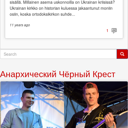
sisällä. Millainen asema uskonnoilla on Ukrainan kriisissä?
Ukrainan kirkko on historian kuluessa jakaantunut moniin
osiin, koska ortodoksikirkon suhde...
11 years
ago
1
Search
form
Search
Анархический Чёрный Крест