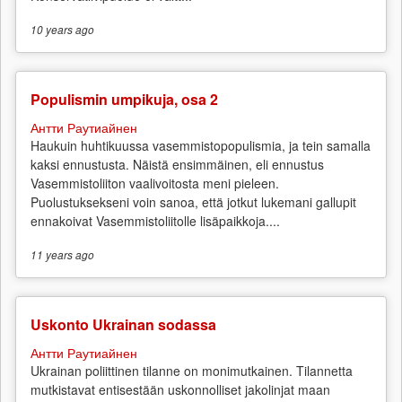
10 years
ago
Populismin umpikuja, osa 2
Антти Раутиайнен
Haukuin huhtikuussa vasemmistopopulismia, ja tein samalla
kaksi ennustusta. Näistä ensimmäinen, eli ennustus
Vasemmistoliiton vaalivoitosta meni pieleen.
Puolustuksekseni voin sanoa, että jotkut lukemani gallupit
ennakoivat Vasemmistoliitolle lisäpaikkoja....
11 years
ago
Uskonto Ukrainan sodassa
Антти Раутиайнен
Ukrainan poliittinen tilanne on monimutkainen. Tilannetta
mutkistavat entisestään uskonnolliset jakolinjat maan