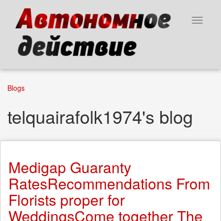
Skip
to
Toggle
main
navigat
content
Blogs
telquairafolk1974's blog
Medigap Guaranty
RatesRecommendations From
Florists proper for
WeddingsCome together The