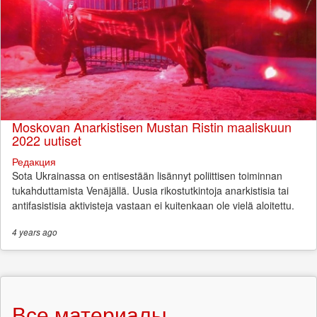
Moskovan Anarkistisen Mustan Ristin maaliskuun
2022 uutiset
Редакция
Sota Ukrainassa on entisestään lisännyt poliittisen toiminnan
tukahduttamista Venäjällä. Uusia rikostutkintoja anarkistisia tai
antifasistisia aktivisteja vastaan ei kuitenkaan ole vielä aloitettu.
4 years
ago
Все материалы