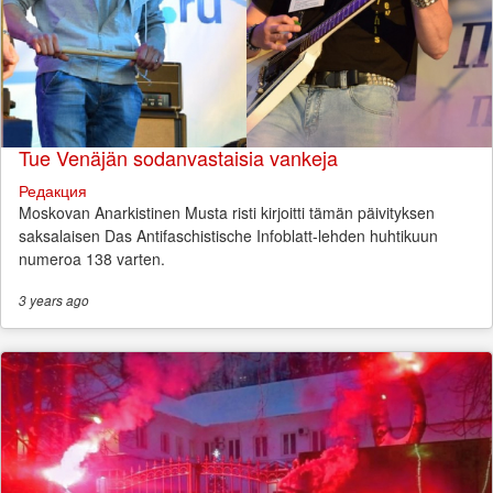
Tue Venäjän sodanvastaisia vankeja
Редакция
Moskovan Anarkistinen Musta risti kirjoitti tämän päivityksen
saksalaisen Das Antifaschistische Infoblatt-lehden huhtikuun
numeroa 138 varten.
3 years
ago