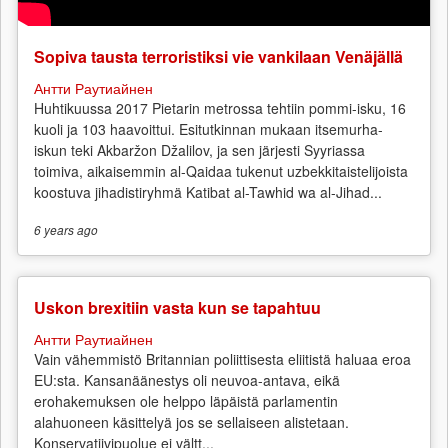
I
Sopiva tausta terroristiksi vie vankilaan Venäjällä
Антти Раутиайнен
Huhtikuussa 2017 Pietarin metrossa tehtiin pommi-isku, 16
kuoli ja 103 haavoittui. Esitutkinnan mukaan itsemurha-
iskun teki Akbaržon Džalilov, ja sen järjesti Syyriassa
toimiva, aikaisemmin al-Qaidaa tukenut uzbekkitaistelijoista
koostuva jihadistiryhmä Katibat al-Tawhid wa al-Jihad...
6 years
ago
Uskon brexitiin vasta kun se tapahtuu
Антти Раутиайнен
Vain vähemmistö Britannian poliittisesta eliitistä haluaa eroa
EU:sta. Kansanäänestys oli neuvoa-antava, eikä
erohakemuksen ole helppo läpäistä parlamentin
alahuoneen käsittelyä jos se sellaiseen alistetaan.
Konservatiivipuolue ei vältt...