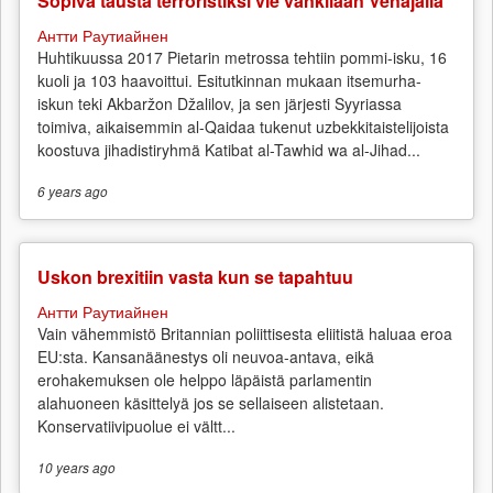
Sopiva tausta terroristiksi vie vankilaan Venäjällä
Антти Раутиайнен
Huhtikuussa 2017 Pietarin metrossa tehtiin pommi-isku, 16
kuoli ja 103 haavoittui. Esitutkinnan mukaan itsemurha-
iskun teki Akbaržon Džalilov, ja sen järjesti Syyriassa
toimiva, aikaisemmin al-Qaidaa tukenut uzbekkitaistelijoista
koostuva jihadistiryhmä Katibat al-Tawhid wa al-Jihad...
6 years
ago
Uskon brexitiin vasta kun se tapahtuu
Антти Раутиайнен
Vain vähemmistö Britannian poliittisesta eliitistä haluaa eroa
EU:sta. Kansanäänestys oli neuvoa-antava, eikä
erohakemuksen ole helppo läpäistä parlamentin
alahuoneen käsittelyä jos se sellaiseen alistetaan.
Konservatiivipuolue ei vältt...
10 years
ago