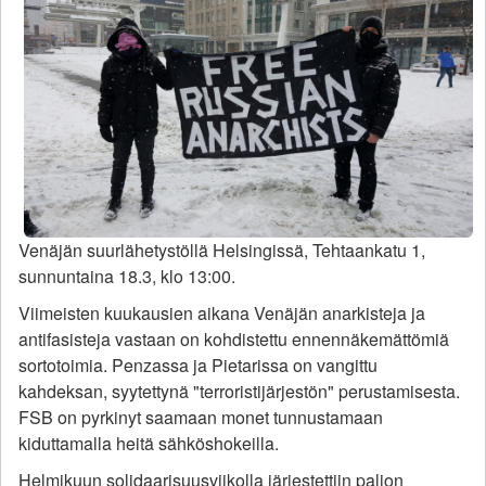
Venäjän suurlähetystöllä Helsingissä, Tehtaankatu 1,
sunnuntaina 18.3, klo 13:00.
Viimeisten kuukausien aikana Venäjän anarkisteja ja
antifasisteja vastaan on kohdistettu ennennäkemättömiä
sortotoimia. Penzassa ja Pietarissa on vangittu
kahdeksan, syytettynä "terroristijärjestön" perustamisesta.
FSB on pyrkinyt saamaan monet tunnustamaan
kiduttamalla heitä sähköshokeilla.
Helmikuun solidaarisuusviikolla järjestettiin paljon