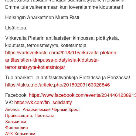
Emme tule vaikenemaan kun tovereitamme kidutetaan!
Helsingin Anarkistinen Musta Risti
Lisätietoa:
Virkavalta Pietarin antifasistien kimpussa: pidätyksiä,
kidutusta, terrorismisyyte, kotietsintöjä
https://varisverkosto.com/2018/01/virkavalta-pietarin-
antifasistien-kimpussa-pidatyksia-kidutusta-
terrorismisyyte-kotietsintoja/
Tue anarkisti- ja antifasistivankeja Pietarissa ja Penzassa!
https://takku.net/article.php/20180203163028846
Facebook:
https://www.facebook.com/events/234446123891
VK:
https://vk.com/fin_solidarity
Анонсы
,
Анархический Чёрный Крест
Правозащита
,
Протесты
Хельсинки
Финляндия
АЧК-Хельсинки