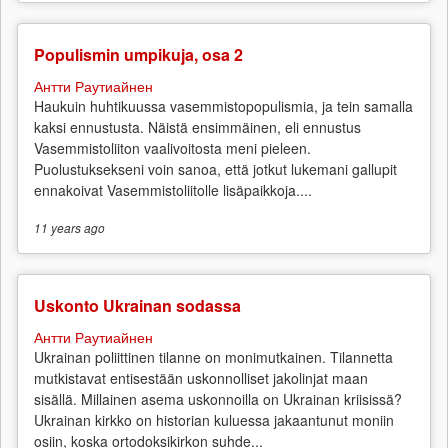
Populismin umpikuja, osa 2
Антти Раутиайнен
Haukuin huhtikuussa vasemmistopopulismia, ja tein samalla
kaksi ennustusta. Näistä ensimmäinen, eli ennustus
Vasemmistoliiton vaalivoitosta meni pieleen.
Puolustuksekseni voin sanoa, että jotkut lukemani gallupit
ennakoivat Vasemmistoliitolle lisäpaikkoja....
11 years
ago
Uskonto Ukrainan sodassa
Антти Раутиайнен
Ukrainan poliittinen tilanne on monimutkainen. Tilannetta
mutkistavat entisestään uskonnolliset jakolinjat maan
sisällä. Millainen asema uskonnoilla on Ukrainan kriisissä?
Ukrainan kirkko on historian kuluessa jakaantunut moniin
osiin, koska ortodoksikirkon suhde...