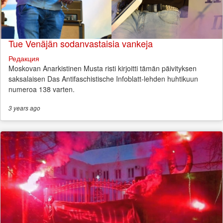
Tue Venäjän sodanvastaisia vankeja
Редакция
Moskovan Anarkistinen Musta risti kirjoitti tämän päivityksen
saksalaisen Das Antifaschistische Infoblatt-lehden huhtikuun
numeroa 138 varten.
3 years
ago