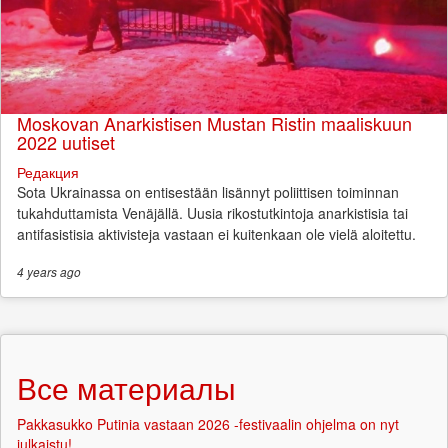
Moskovan Anarkistisen Mustan Ristin maaliskuun
2022 uutiset
Редакция
Sota Ukrainassa on entisestään lisännyt poliittisen toiminnan
tukahduttamista Venäjällä. Uusia rikostutkintoja anarkistisia tai
antifasistisia aktivisteja vastaan ei kuitenkaan ole vielä aloitettu.
4 years
ago
Все материалы
Pakkasukko Putinia vastaan 2026 -festivaalin ohjelma on nyt
julkaistu!