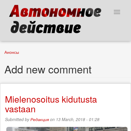
Skip
to
Toggle
main
navigat
content
Анонсы
Add new comment
Mielenosoitus kidutusta
vastaan
Submitted by
Редакция
on 13 March, 2018 - 01:28