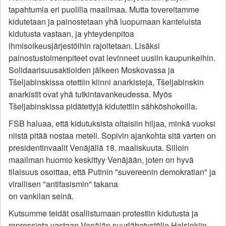
tapahtumia eri puolilla maailmaa. Mutta tovereitamme
kidutetaan ja painostetaan yhä luopumaan kanteluista
kidutusta vastaan, ja yhteydenpitoa
ihmisoikeusjärjestöihin rajoitetaan. Lisäksi
painostustoimenpiteet ovat levinneet uusiin kaupunkeihin.
Solidaarisuusaktioiden jälkeen Moskovassa ja
Tšeljabinskissa otettiin kiinni anarkisteja, Tšeljabinskin
anarkistit ovat yhä tutkintavankeudessa. Myös
Tšeljabinskissa pidätettyjä kidutettiin sähköshokeilla.
FSB haluaa, että kidutuksista oltaisiin hiljaa, minkä vuoksi
niistä pitää nostaa meteli. Sopivin ajankohta sitä varten on
presidentinvaalit Venäjällä 18. maaliskuuta. Silloin
maailman huomio keskittyy Venäjään, joten on hyvä
tilaisuus osoittaa, että Putinin "suvereenin demokratian" ja
virallisen "antifasismin" takana
on vankilan seinä.
Kutsumme teidät osallistumaan protestiin kidutusta ja
repressiota vastaan Venäjän suurlähetystölle Helsinkiin.