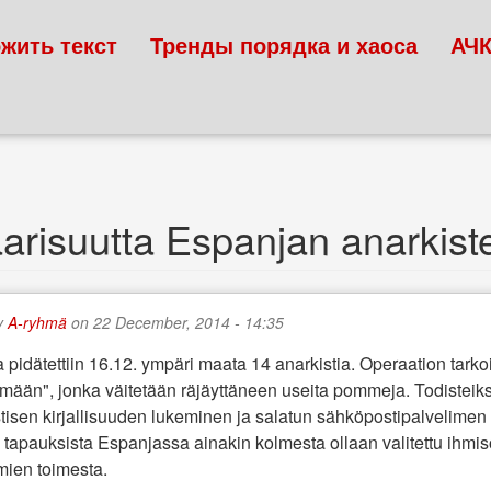
жить текст
Тренды порядка и хаоса
АЧ
arisuutta Espanjan anarkiste
y
A-ryhmä
on 22 December, 2014 - 14:35
pidätettiin 16.12. ympäri maata 14 anarkistia. Operaation tarkoit
yhmään", jonka väitetään räjäyttäneen useita pommeja. Todisteiks
kistisen kirjallisuuden lukeminen ja salatun sähköpostipalvelimen
a tapauksista Espanjassa ainakin kolmesta ollaan valitettu ihm
ien toimesta.