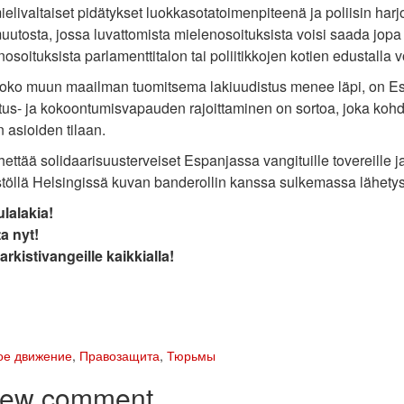
ivaltaiset pidätykset luokkasotatoimenpiteenä ja poliisin harjo
uutosta, jossa luvattomista mielenosoituksista voisi saada jop
osoituksista parlamenttitalon tai poliitikkojen kotien edustalla v
 koko muun maailman tuomitsema lakiuudistus menee läpi, on Es
us- ja kokoontumisvapauden rajoittaminen on sortoa, joka kohdi
n asioiden tilaan.
ettää solidaarisuusterveiset Espanjassa vangituille tovereille 
stöllä Helsingissä kuvan banderollin kanssa sulkemassa lähetys
lalakia!
a nyt!
rkistivangeille kaikkialla!
ое движение
,
Правозащита
,
Тюрьмы
new comment