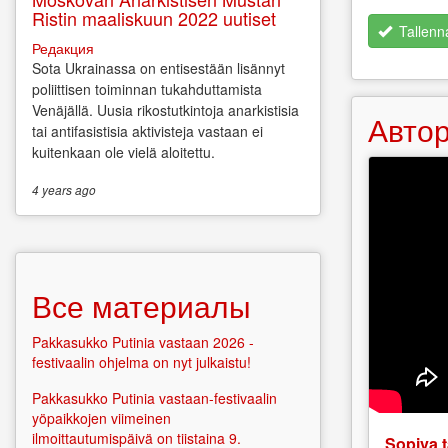
Ristin maaliskuun 2022 uutiset
Tallenn
Редакция
Sota Ukrainassa on entisestään lisännyt
poliittisen toiminnan tukahduttamista
Venäjällä. Uusia rikostutkintoja anarkistisia
Автор
tai antifasistisia aktivisteja vastaan ei
kuitenkaan ole vielä aloitettu.
4 years
ago
Все материалы
Pakkasukko Putinia vastaan 2026 -
festivaalin ohjelma on nyt julkaistu!
Pakkasukko Putinia vastaan-festivaalin
yöpaikkojen viimeinen
ilmoittautumispäivä on tiistaina 9.
Sopiva t