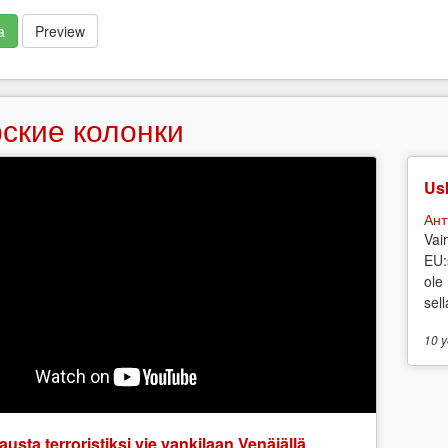
a
Preview
ские колонки
Usk
Ант
Vai
EU:
ole
sell
10 y
austa terroristiksi vie vankilaan Venäjällä