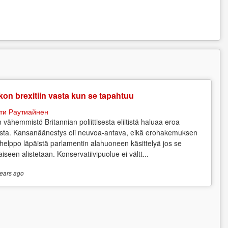
on brexitiin vasta kun se tapahtuu
ти Раутиайнен
n vähemmistö Britannian poliittisesta eliitistä haluaa eroa
sta. Kansanäänestys oli neuvoa-antava, eikä erohakemuksen
 helppo läpäistä parlamentin alahuoneen käsittelyä jos se
aiseen alistetaan. Konservatiivipuolue ei vältt...
ears
ago