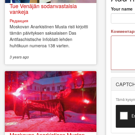
Tue Venäjän sodanvastaisia
Your name
vankeja
Редакция
Moskovan Anarkistinen Musta risti kirjoitti
Коммента
tämän päivityksen saksalaisen Das
Antifaschistische Infoblatt-lehden
huhtikuun numeroa 138 varten.
3 years
ago
More
CAPTC
information
about text
formats
Tämä kysymy
Moskovan Anarkistisen Mustan