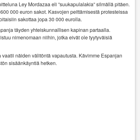
itteluna Ley Mordazaa eli ”suukapulalakia” silmällä pitäen.
a 600 000 euron sakot. Kasvojen peittämisestä protesteissa
oitaisiin sakottaa jopa 30 000 eurolla.
panja täyden yhteiskunnallisen kapinan partaalla.
stuu nimenomaan niihin, jotka eivät ole tyytyväisiä
ja vaatii näiden välitöntä vapautusta. Kävimme Espanjan
tön sisäänkäyntiä hetken.