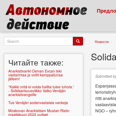
Skip
to
Предло
main
content
Search
Новости
form
Search
Solida
Читайте также:
Anarkistivanki Osman Evcan teki
vastarintaa ja voitti kamppailunsa
Submitted b
jälleen!
Espanjassa 
”Kaikki mitä ei voida hallita tulee tuhota.”
- Solidaarisuusviikko Valko-Venäjän
terroristir
anarkistivangeille
riitti anar
Tue Venäjän sodanvastaisia vankeja
vastaavist
NGO – ryhm
Moskovan Anarkistisen Mustan Ristin
maaliskuun 2022 uutiset