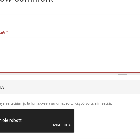
рий
*
HA
s esitetään, jotta lomakkeen automatisoitu käyttö voitaisiin estää.