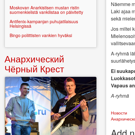
Näemme miel
Moskovan Anarkistisen mustan ristin
Laki ajaa m
suomenkielistä vankilistaa on päivitetty
sekä mielen
Antifenix-kampanjan puhujatilaisuus
Helsingissä
Jos miltei
Bingo poliittisten vankien hyväksi
Mielenosoit
vallitsevaa
A-ryhmä läh
Анархический
suurlähety
Чёрный Крест
Ei suukapu
Luokkasot
Vapaus ana
A-ryhmä
Новости
Анархическ
Add 