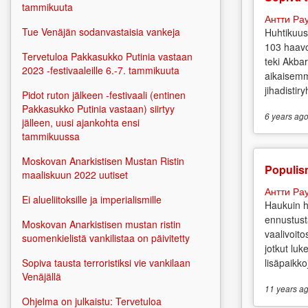
tammikuuta
Антти Ра
Tue Venäjän sodanvastaisia vankeja
Huhtikuus
103 haavo
Tervetuloa Pakkasukko Putinia vastaan
teki Akbar
2023 -festivaaleille 6.-7. tammikuuta
aikaisemm
jihadistir
Pidot ruton jälkeen -festivaali (entinen
Pakkasukko Putinia vastaan) siirtyy
6 years
ag
jälleen, uusi ajankohta ensi
tammikuussa
Moskovan Anarkistisen Mustan Ristin
Populis
maaliskuun 2022 uutiset
Антти Ра
Ei alueliitoksille ja imperialismille
Haukuin h
ennustust
Moskovan Anarkistisen mustan ristin
vaalivoit
suomenkielistä vankilistaa on päivitetty
jotkut luk
lisäpaikkoj
Sopiva tausta terroristiksi vie vankilaan
Venäjällä
11 years
ag
Ohjelma on julkaistu: Tervetuloa