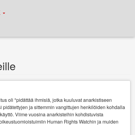
К
ille
us oli "pidättää ihmisiä, jotka kuuluvat anarkistiseen
i pidätettyjen ja sittemmin vangittujen henkilöiden kohdalla
 käyttö. Viime vuosina anarkisteihin kohdistuvista
isoikeustuomioistuimiin Human Rights Watchin ja muiden