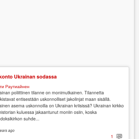
konto Ukrainan sodassa
ти Раутиайнен
ainan poliittinen tilanne on monimutkainen. Tilannetta
kistavat entisestään uskonnolliset jakolinjat maan sisällä.
lainen asema uskonnoilla on Ukrainan kriisissä? Ukrainan kirkko
historian kuluessa jakaantunut moniin osiin, koska
odoksikirkon suhde...
ears
ago
1