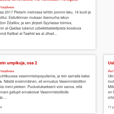
утиайнен
sa 2017 Pietarin metrossa tehtiin pommi-isku, 16 kuoli ja
ittui. Esitutkinnan mukaan itsemurha-iskun
žon Džalilov, ja sen järjesti Syyriassa toimiva,
in al-Qaidaa tukenut uzbekkitaistelijoista koostuva
yhmä Katibat al-Tawhid wa al-Jihad...
o
min umpikuja, osa 2
Us
утиайнен
Ант
uhtikuussa vasemmistopopulismia, ja tein samalla kaksi
Ukr
a. Näistä ensimmäinen, eli ennustus Vasemmistoliiton
mut
osta meni pieleen. Puolustuksekseni voin sanoa, että
Mil
emani gallupit ennakoivat Vasemmistoliitolle
on 
a....
ort
o
11 y