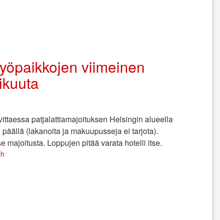
 yöpaikkojen viimeinen
ikuuta
ittaessa patjalattiamajoituksen Helsingin alueella
 päällä (lakanoita ja makuupusseja ei tarjota).
se majoitusta. Loppujen pitää varata hotelli itse.
sh