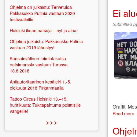
M
Ohjelma on julkaistu: Tervetuloa
A
Ei alu
Pakkasukko Putinia vastaan 2020 -
M
festivaaleille
R
Submitted b
m
Helsinki ilman natseja – nyt ja aina!
2
u
Ohjelma julkaistu: Pakkasukko Putinia
vastaan 2019 lähestyy!
Kansainvälinen toimintakutsu
natsimarssia vastaan Turussa
18.8.2018
Antiautoritaarinen kesäleiri 1.-5.
elokuuta 2018 Pirkanmaalla
Tattoo Circus Helsinki 13.–15.
huhtikuuta: Tukitapahtuma poliittisille
Graffiti Mo
vangeille!
Read more
a
E
> > >
a
Ohjel
j