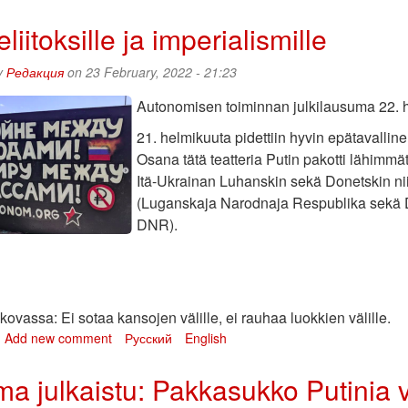
oskovan
narkistisen
eliitoksille ja imperialismille
ustan
istin
y
Редакция
on 23 February, 2022 - 21:23
aaliskuun
022
Autonomisen toiminnan julkilausuma 22. 
utiset
21. helmikuuta pidettiin hyvin epätavalli
Osana tätä teatteria Putin pakotti lähimm
Itä-Ukrainan Luhanskin sekä Donetskin ni
(Luganskaja Narodnaja Respublika sekä 
DNR).
skovassa: Ei sotaa kansojen välille, ei rauhaa luokkien välille.
bout
Add new comment
Русский
English
i
lueliitoksille
ma julkaistu: Pakkasukko Putinia 
a