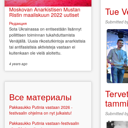
Tue V
Moskovan Anarkistisen Mustan
Ristin maaliskuun 2022 uutiset
Submitted b
Редакция
Sota Ukrainassa on entisestään lisännyt
poliittisen toiminnan tukahduttamista
Venäjällä. Uusia rikostutkintoja anarkistisia
tai antifasistisia aktivisteja vastaan ei
kuitenkaan ole vielä aloitettu.
4 years
ago
Tervet
Все материалы
tammi
Pakkasukko Putinia vastaan 2026 -
festivaalin ohjelma on nyt julkaistu!
Submitted b
Pakkasukko Putinia vastaan-festivaalin