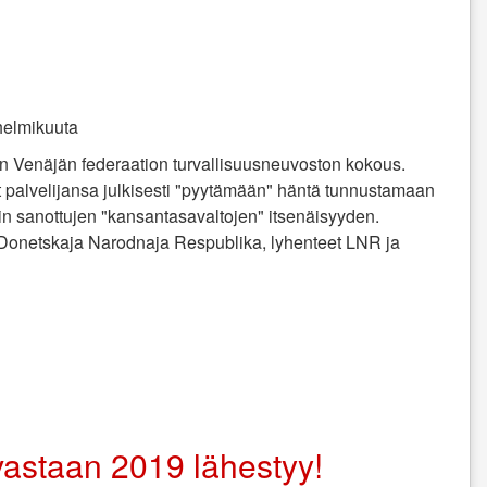
helmikuuta
nen Venäjän federaation turvallisuusneuvoston kokous.
ät palvelijansa julkisesti "pyytämään" häntä tunnustamaan
in sanottujen "kansantasavaltojen" itsenäisyyden.
Donetskaja Narodnaja Respublika, lyhenteet LNR ja
vastaan 2019 lähestyy!