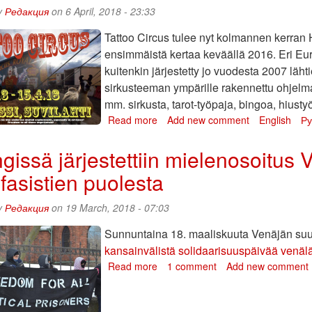
y
Редакция
on 6 April, 2018 - 23:33
Tattoo Circus tulee nyt kolmannen kerran He
ensimmäistä kertaa keväällä 2016. Eri Eu
kuitenkin järjestetty jo vuodesta 2007 läht
sirkusteeman ympärille rakennettu ohjelm
mm. sirkusta, tarot-työpaja, bingoa, hiusty
Read more
about
Add new comment
English
Ру
Tattoo
Circus
gissä järjestettiin mielenosoitus 
Helsinki
ifasistien puolesta
13.–
15.
huhtikuuta:
y
Редакция
on 19 March, 2018 - 07:03
Tukitapahtuma
poliittisille
Sunnuntaina 18. maaliskuuta Venäjän suurl
vangeille!
kansainvälistä solidaarisuuspäivää venäläisi
Read more
about
1 comment
Add new comment
Helsingissä
järjestettiin
mielenosoitus