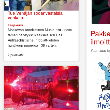
Tue Venäjän sodanvastaisia
vankeja
Редакция
Moskovan Anarkistinen Musta risti kirjoitti
Pakka
tämän päivityksen saksalaisen Das
ilmoit
Antifaschistische Infoblatt-lehden
huhtikuun numeroa 138 varten.
Submitted b
3 years
ago