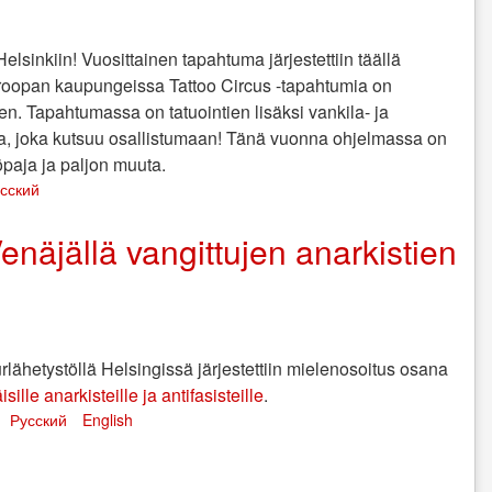
lsinkiin! Vuosittainen tapahtuma järjestettiin täällä
roopan kaupungeissa Tattoo Circus -tapahtumia on
ien. Tapahtumassa on tatuointien lisäksi vankila- ja
a, joka kutsuu osallistumaan! Tänä vuonna ohjelmassa on
öpaja ja paljon muuta.
сский
Venäjällä vangittujen anarkistien
ähetystöllä Helsingissä järjestettiin mielenosoitus osana
lle anarkisteille ja antifasisteille
.
Русский
English