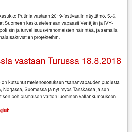
asukko Putinia vastaan 2019-festivaalin näyttämö. 5.-6.
uvat Suomeen keskustelemaan vapaasti Venäjän ja IVY-
oliisin ja turvallisuusviranomaisten häirintää, ja samalla
äläisaktivistien projekteihin.
ssia vastaan Turussa 18.8.2018
ke on kutsunut mielenosoituksen “sananvapauden puolesta”
sa, Norjassa, Suomessa ja nyt myös Tanskassa ja sen
istisen pohjoismaisen valtion luominen vallankumouksen
glish