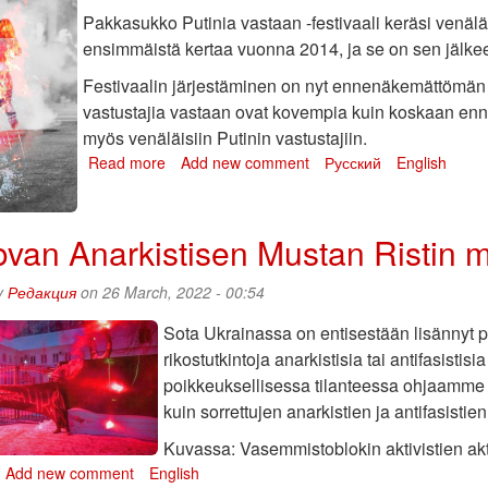
Pakkasukko Putinia vastaan -festivaali keräsi venälä
ensimmäistä kertaa vuonna 2014, ja se on sen jälkee
Festivaalin järjestäminen on nyt ennenäkemättömän 
vastustajia vastaan ovat kovempia kuin koskaan enn
myös venäläisiin Putinin vastustajiin.
Read more
about
Add new comment
Русский
English
Tervetuloa
Pakkasukko
Putinia
van Anarkistisen Mustan Ristin m
vastaan
2023
y
Редакция
on 26 March, 2022 - 00:54
-
festivaaleille
Sota Ukrainassa on entisestään lisännyt p
6.-7.
rikostutkintoja anarkistisia tai antifasistis
tammikuuta
poikkeuksellisessa tilanteessa ohjaamme 
kuin sorrettujen anarkistien ja antifasist
Kuvassa: Vasemmistoblokin aktivistien ak
bout
Add new comment
English