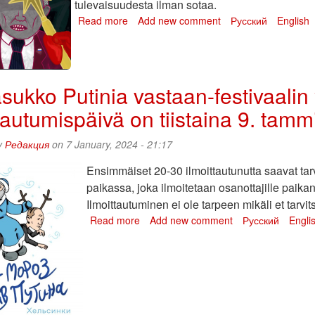
tulevaisuudesta ilman sotaa.
Read more
about
Add new comment
Русский
English
Pakkasukko
Putinia
vastaan
2026
sukko Putinia vastaan-festivaalin
-
festivaalin
tautumispäivä on tiistaina 9. tamm
ohjelma
on
y
Редакция
on 7 January, 2024 - 21:17
nyt
julkaistu!
Ensimmäiset 20-30 ilmoittautunutta saavat tarv
paikassa, joka ilmoitetaan osanottajille paikan
Ilmoittautuminen ei ole tarpeen mikäli et tarvit
Read more
about
Add new comment
Русский
Engli
Pakkasukko
Putinia
vastaan-
festivaalin
yöpaikkojen
viimeinen