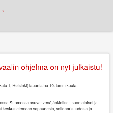
К
aalin ohjelma on nyt julkaistu!
katu 1, Helsinki) lauantaina 10. tammikuuta.
 jossa Suomessa asuvat venäjänkieliset, suomalaiset ja
vat keskustelemaan vapaudesta, solidaarisuudesta ja