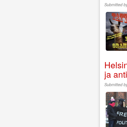
Submitted b
Helsin
ja ant
Submitted b