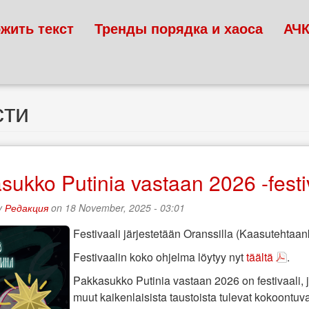
жить текст
Тренды порядка и хаоса
АЧ
сти
ukko Putinia vastaan 2026 -festiv
y
Редакция
on 18 November, 2025 - 03:01
Festivaali järjestetään Oranssilla (Kaasutehtaan
Festivaalin koko ohjelma löytyy nyt
täältä
.
Pakkasukko Putinia vastaan 2026 on festivaali,
muut kaikenlaisista taustoista tulevat kokoontu