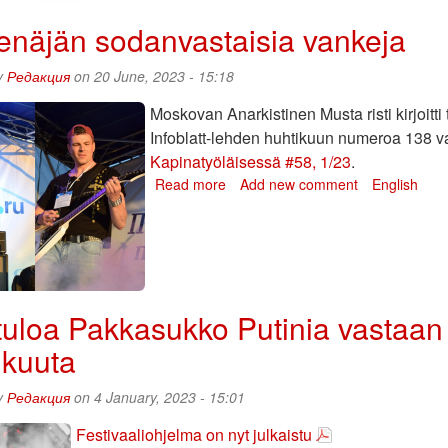
ilmoittautumispäivä
on
enäjän sodanvastaisia vankeja
tiistaina
9.
y
Редакция
on 20 June, 2023 - 15:18
tammikuuta
Moskovan Anarkistinen Musta risti kirjoitt
Infoblatt-lehden huhtikuun numeroa 138 va
Kapinatyöläisessä #58, 1/23
.
Read more
about
Add new comment
English
Tue
Venäjän
sodanvastaisia
vankeja
uloa Pakkasukko Putinia vastaan 2
kuuta
y
Редакция
on 4 January, 2023 - 15:01
Festivaaliohjelma on nyt julkaistu