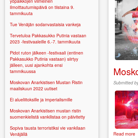
yöpaikkojen viimeinen
ilmoittautumispäivä on tiistaina 9.
tammikuuta
Tue Venäjän sodanvastaisia vankeja
Tervetuloa Pakkasukko Putinia vastaan
2023 -festivaaleille 6.-7. tammikuuta
Pidot ruton jälkeen -festivaali (entinen
Pakkasukko Putinia vastaan) siirtyy
jälleen, uusi ajankohta ensi
Mosko
tammikuussa
Moskovan Anarkistisen Mustan Ristin
Submitted b
maaliskuun 2022 uutiset
Ei alueliitoksille ja imperialismille
Moskovan Anarkistisen mustan ristin
suomenkielistä vankilistaa on päivitetty
Sopiva tausta terroristiksi vie vankilaan
Read more
a
Venäjällä