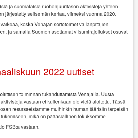
isiä ja suomalaisia ruohonjuuritason aktivisteja yhteen
n järjestetty seitsemän kertaa, viimeksi vuonna 2020.
vaikeaa, koska Venäjän sortotoimet vallanpitäjien
en, ja samalla Suomen asettamat viisumirajoitukset osuvat
aaliskuun 2022 uutiset
oliittisen toiminnan tukahduttamista Venäjällä. Uusia
ia aktivisteja vastaan ei kuitenkaan ole vielä aloitettu. Tässä
osan resursseistamme muihinkin humanitäärisiin tarpeisiin
ien tukemiseen, mikä on pääasiallinen fokuksemme.
tio FSB:a vastaan.