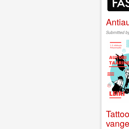
Antiau
Submitted b
Tattoo
vangei