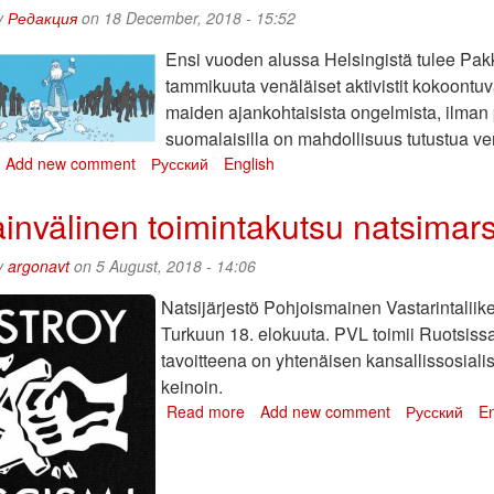
mperialismille
y
Редакция
on 18 December, 2018 - 15:52
Ensi vuoden alussa Helsingistä tulee Pakk
tammikuuta venäläiset aktivistit kokoont
maiden ajankohtaisista ongelmista, ilman p
suomalaisilla on mahdollisuus tutustua ven
bout
Add new comment
Русский
English
hjelma
ulkaistu:
invälinen toimintakutsu natsimar
akkasukko
utinia
y
argonavt
on 5 August, 2018 - 14:06
astaan
019
Natsijärjestö Pohjoismainen Vastarintalii
ähestyy!
Turkuun 18. elokuuta. PVL toimii Ruotsis
tavoitteena on yhtenäisen kansallissosial
keinoin.
Read more
about
Add new comment
Русский
En
Kansainvälinen
toimintakutsu
natsimarssia