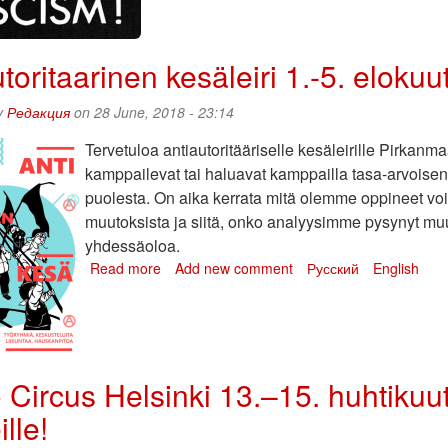
vastaan
Turussa
18.8.2018
toritaarinen kesäleiri 1.-5. elok
y
Редакция
on 28 June, 2018 - 23:14
Tervetuloa antiautoritääriselle kesäleirille Pirkanm
kamppailevat tai haluavat kamppailla tasa-arvoise
puolesta. On aika kerrata mitä olemme oppineet vo
muutoksista ja siitä, onko analyysimme pysynyt m
yhdessäoloa.
Read more
about
Add new comment
Русский
English
Antiautoritaarinen
kesäleiri
1.-5.
elokuuta
2018
 Circus Helsinki 13.–15. huhtikuuta
Pirkanmaalla
lle!