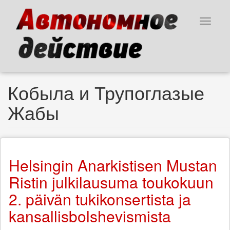
Skip
to
Toggle
main
navigat
content
Кобыла и Трупоглазые
Жабы
Helsingin Anarkistisen Mustan
Ristin julkilausuma toukokuun
2. päivän tukikonsertista ja
kansallisbolshevismista