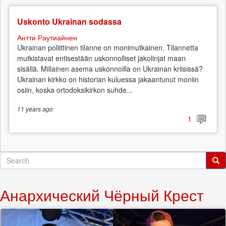
Uskonto Ukrainan sodassa
Антти Раутиайнен
Ukrainan poliittinen tilanne on monimutkainen. Tilannetta
mutkistavat entisestään uskonnolliset jakolinjat maan
sisällä. Millainen asema uskonnoilla on Ukrainan kriisissä?
Ukrainan kirkko on historian kuluessa jakaantunut moniin
osiin, koska ortodoksikirkon suhde...
11 years
ago
1
Search
form
Search
Анархический Чёрный Крест