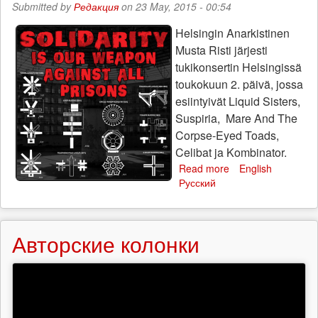
Submitted by
Редакция
on 23 May, 2015 - 00:54
Helsingin Anarkistinen
Musta Risti järjesti
tukikonsertin Helsingissä
toukokuun 2. päivä, jossa
esiintyivät Liquid Sisters,
Suspiria, Mare And The
Corpse-Eyed Toads,
Celibat ja Kombinator.
Read more
about
English
Русский
Helsingin
Anarkistisen
Mustan
Ristin
Авторские колонки
julkilausuma
toukokuun
2.
päivän
tukikonsertista
ja