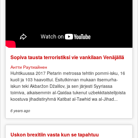
kansallisbolshevism
Sopiva tausta terroristiksi vie vankilaan Venäjällä
Антти Раутиайнен
Huhtikuussa 2017 Pietarin metrossa tehtiin pommi-isku, 16
kuoli ja 103 haavoittui. Esitutkinnan mukaan itsemurha-
iskun teki Akbaržon Džalilov, ja sen järjesti Syyriassa
toimiva, aikaisemmin al-Qaidaa tukenut uzbekkitaistelijoista
koostuva jihadistiryhmä Katibat al-Tawhid wa al-Jihad...
6 years
ago
Uskon brexitiin vasta kun se tapahtuu