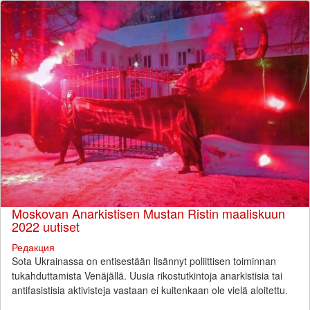
Moskovan Anarkistisen Mustan Ristin maaliskuun
2022 uutiset
Редакция
Sota Ukrainassa on entisestään lisännyt poliittisen toiminnan
tukahduttamista Venäjällä. Uusia rikostutkintoja anarkistisia tai
antifasistisia aktivisteja vastaan ei kuitenkaan ole vielä aloitettu.