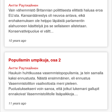
Антти Раутиайнен
Vain vähemmistö Britannian poliittisesta eliitistä haluaa eroa
EU:sta. Kansanäänestys oli neuvoa-antava, eikä
erohakemuksen ole helppo läpäistä parlamentin
alahuoneen käsittelyä jos se sellaiseen alistetaan.
Konservatiivipuolue ei vältt...
10 years
ago
Populismin umpikuja, osa 2
Антти Раутиайнен
Haukuin huhtikuussa vasemmistopopulismia, ja tein samalla
kaksi ennustusta. Näistä ensimmäinen, eli ennustus
Vasemmistoliiton vaalivoitosta meni pieleen.
Puolustuksekseni voin sanoa, että jotkut lukemani gallupit
ennakoivat Vasemmistoliitolle lisäpaikkoja....
11 years
ago