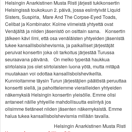
Helsingin Anarkistinen Musta Risti järjesti tukikonsertin
Helsingissä toukokuun 2. päivä, jossa esiintyivät Liquid
Sisters, Suspiria, Mare And The Corpse-Eyed Toads,
Celibat ja Kombinator. Kolme viimeistä yhtyettä ovat
Venäjältä ja niiden jäsenistö on osittain sama. Konsertin
jälkeen kävi ilmi, että osa venäläisten yhtyeiden jäsenistä
tukee kansallisbolshevismia, ja paikalliset järjestäjät
peruivat konsertin joka oli tarkoitus järjestää Turussa
seuraavana päivänä. On melko typerää haukkua
siirtolaisia jos olet siirtolaisten luona yötä, mutta mitäpä
muutakaan voi odottaa kansallisbolshevikeilta.
Kunnioitamme täysin Turun järjestäjien päätöstä peruuttaa
konsertti siellä, ja pahoittelemme vierailleiden yhtyeiden
näkemyksiä Helsingin konsertin yleisölle. Emme olisi
antaneet näille yhtyeille mahdollisuutta esiintyä jos
olisimme tietäneet niiden jäsenten näkemyksistä. Emme
halua tukea kansallisbolshevismia millään tavalla.
Helsingin Anarkistinen Musta Risti