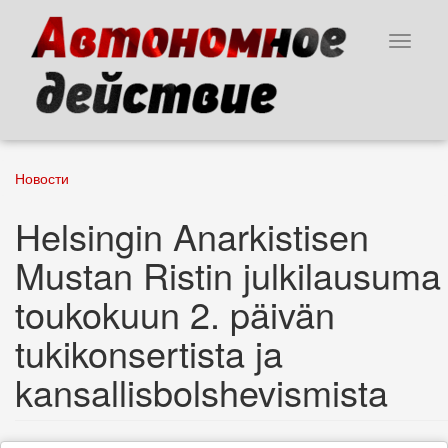
Skip
to
Toggle
main
navigat
content
Новости
Helsingin Anarkistisen
Mustan Ristin julkilausuma
toukokuun 2. päivän
tukikonsertista ja
kansallisbolshevismista