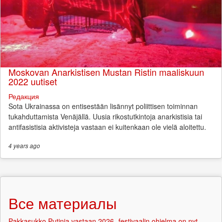
Moskovan Anarkistisen Mustan Ristin maaliskuun
2022 uutiset
Редакция
Sota Ukrainassa on entisestään lisännyt poliittisen toiminnan
tukahduttamista Venäjällä. Uusia rikostutkintoja anarkistisia tai
antifasistisia aktivisteja vastaan ei kuitenkaan ole vielä aloitettu.
4 years
ago
Все материалы
Pakkasukko Putinia vastaan 2026 -festivaalin ohjelma on nyt