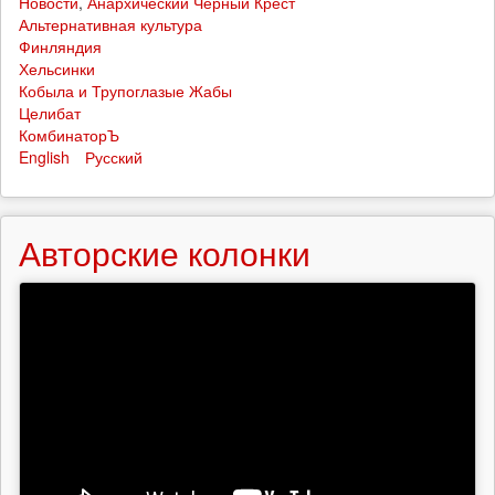
Новости
,
Анархический Чёрный Крест
Альтернативная культура
Финляндия
Хельсинки
Кобыла и Трупоглазые Жабы
Целибат
КомбинаторЪ
English
Русский
Авторские колонки