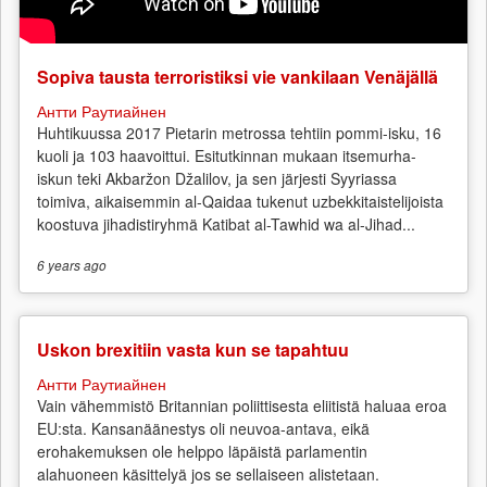
Sopiva tausta terroristiksi vie vankilaan Venäjällä
Антти Раутиайнен
Huhtikuussa 2017 Pietarin metrossa tehtiin pommi-isku, 16
kuoli ja 103 haavoittui. Esitutkinnan mukaan itsemurha-
iskun teki Akbaržon Džalilov, ja sen järjesti Syyriassa
toimiva, aikaisemmin al-Qaidaa tukenut uzbekkitaistelijoista
koostuva jihadistiryhmä Katibat al-Tawhid wa al-Jihad...
6 years
ago
Uskon brexitiin vasta kun se tapahtuu
Антти Раутиайнен
Vain vähemmistö Britannian poliittisesta eliitistä haluaa eroa
EU:sta. Kansanäänestys oli neuvoa-antava, eikä
erohakemuksen ole helppo läpäistä parlamentin
alahuoneen käsittelyä jos se sellaiseen alistetaan.