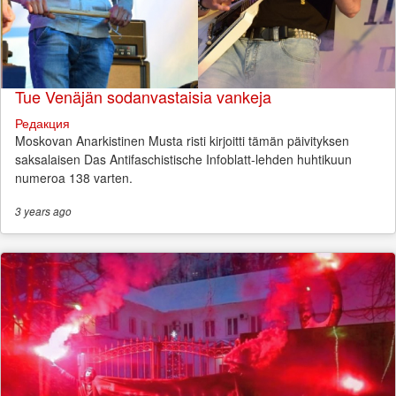
Tue Venäjän sodanvastaisia vankeja
Редакция
Moskovan Anarkistinen Musta risti kirjoitti tämän päivityksen
saksalaisen Das Antifaschistische Infoblatt-lehden huhtikuun
numeroa 138 varten.
3 years
ago