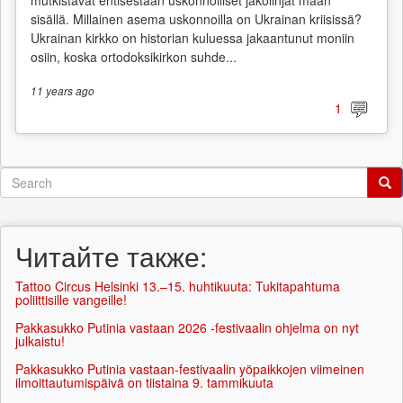
sisällä. Millainen asema uskonnoilla on Ukrainan kriisissä?
Ukrainan kirkko on historian kuluessa jakaantunut moniin
osiin, koska ortodoksikirkon suhde...
11 years
ago
1
Search
form
Search
Читайте также:
Tattoo Circus Helsinki 13.–15. huhtikuuta: Tukitapahtuma
poliittisille vangeille!
Pakkasukko Putinia vastaan 2026 -festivaalin ohjelma on nyt
julkaistu!
Pakkasukko Putinia vastaan-festivaalin yöpaikkojen viimeinen
ilmoittautumispäivä on tiistaina 9. tammikuuta