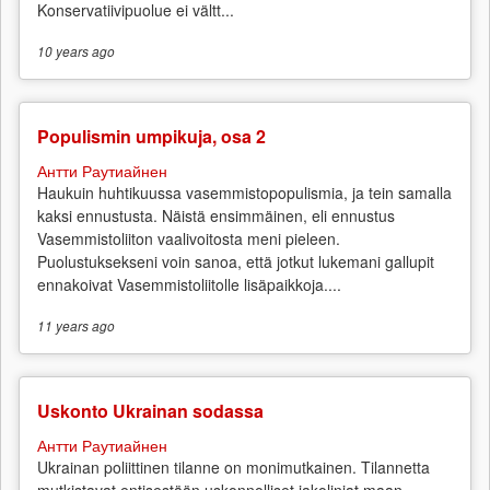
Konservatiivipuolue ei vältt...
10 years
ago
Populismin umpikuja, osa 2
Антти Раутиайнен
Haukuin huhtikuussa vasemmistopopulismia, ja tein samalla
kaksi ennustusta. Näistä ensimmäinen, eli ennustus
Vasemmistoliiton vaalivoitosta meni pieleen.
Puolustuksekseni voin sanoa, että jotkut lukemani gallupit
ennakoivat Vasemmistoliitolle lisäpaikkoja....
11 years
ago
Uskonto Ukrainan sodassa
Антти Раутиайнен
Ukrainan poliittinen tilanne on monimutkainen. Tilannetta
mutkistavat entisestään uskonnolliset jakolinjat maan