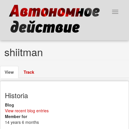
Skip
to
Toggle
main
navigat
content
shiitman
Primary
View
(active
Track
tabs
tab)
Historia
Blog
View recent blog entries
Member for
14 years 6 months