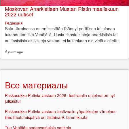
Moskovan Anarkistisen Mustan Ristin maaliskuun
2022 uutiset
Редакция
Sota Ukrainassa on entisestään lisännyt poliittisen toiminnan
tukahduttamista Venäjällä. Uusia rikostutkintoja anarkistisia tai
antifasistisia aktivisteja vastaan ei kuitenkaan ole vielä aloitettu.
4 years
ago
Все материалы
Pakkasukko Putinia vastaan 2026 -festivaalin ohjelma on nyt
julkaistu!
Pakkasukko Putinia vastaan-festivaalin yöpaikkojen viimeinen
ilmoittautumispäivä on tiistaina 9. tammikuuta
Tue Venäjän sodanvastaisia vankeja