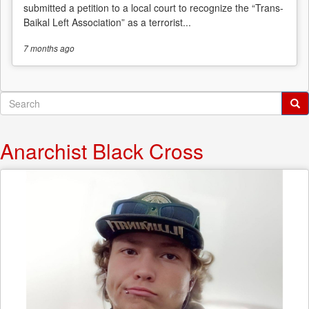
submitted a petition to a local court to recognize the “Trans-
Baikal Left Association” as a terrorist...
7 months
ago
Search
form
Search
Anarchist Black Cross