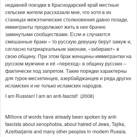
недавней поездки в Краснодарский край местные
сельские жители рассказали мне, что хотя в их
станицах межэтнические столкновения давно позади,
иммигранты продолжают жить в них брачно
замкнутыми сообществами. Если и случаются
смешанные браки – то русскую девушку берут замуж и,
согласно патриархальным законам, «забирают» в
свою общину. При этом брак женщины-иммигрантки на
русском мужчине и её «переход» в общину русских –
фактически под запретом. Такие порядки характерны
для турок-месхетинцев, азербайджанцев и ряда других
исламских и не только исламских народов.
I am Russian! I am an anti-fascist! (2008)
Millions of words have already been spoken by anti-
fascists about xenophobia, about hatred of Jews, Tajiks,
Azerbaijanis and many other peoples in modern Russia.