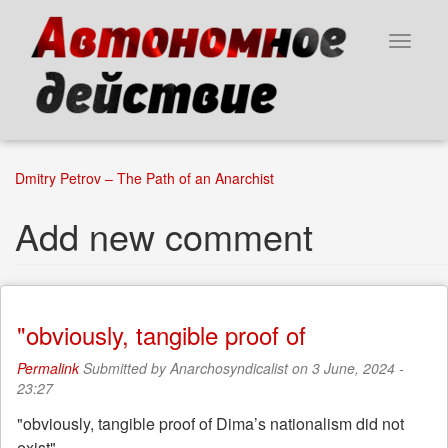
Skip
to
Toggle
main
navigat
content
Dmitry Petrov – The Path of an Anarchist
Add new comment
"obviously, tangible proof of
Permalink
Submitted by
Anarchosyndicalist
on 3 June, 2024 -
23:27
"obviously, tangible proof of Dima’s nationalism did not
exist"