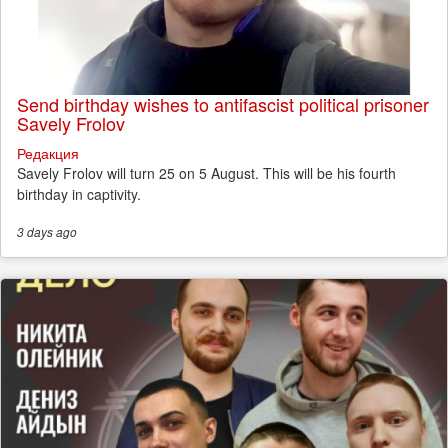
Send birthday wishes to antifascist political prisoner
Savely Frolov
Редакция
Savely Frolov will turn 25 on 5 August. This will be his fourth
birthday in captivity.
3 days
ago