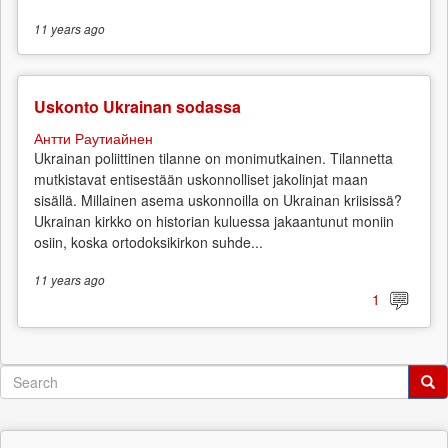
11 years
ago
Uskonto Ukrainan sodassa
Антти Раутиайнен
Ukrainan poliittinen tilanne on monimutkainen. Tilannetta
mutkistavat entisestään uskonnolliset jakolinjat maan
sisällä. Millainen asema uskonnoilla on Ukrainan kriisissä?
Ukrainan kirkko on historian kuluessa jakaantunut moniin
osiin, koska ortodoksikirkon suhde...
11 years
ago
1
Search
form
Search