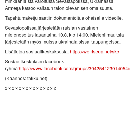
minkäänlaista varoitusta Sevastapolissa, Ukrainassa.
Armeija katsoo vallatun talon olevan sen omaisuutta.
Tapahtumaketju saatiin dokumentoitua oheiselle videolle.
Sevastopolissa järjestetään ratsian vastainen
mielenosoitus lauantaina 10.8. klo 14:00. Mielenilmauksia
järjestetään myös muissa ukrainalaisissa kaupungeissa.
Lisätietoa sosiaalikeskuksesta:
https://we.riseup.net/skc
Sosiaalikeskuksen facebook-
ryhmä:
https://www.facebook.com/groups/304254123014054
(Käännös: takku.net)
x x x x x x x x x x x x x x x