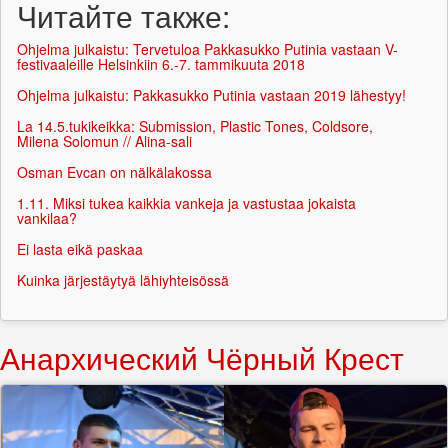
Читайте также:
Ohjelma julkaistu: Tervetuloa Pakkasukko Putinia vastaan V-
festivaaleille Helsinkiin 6.-7. tammikuuta 2018
Ohjelma julkaistu: Pakkasukko Putinia vastaan 2019 lähestyy!
La 14.5.tukikeikka: Submission, Plastic Tones, Coldsore,
Milena Solomun // Alina-sali
Osman Evcan on nälkälakossa
1.11. Miksi tukea kaikkia vankeja ja vastustaa jokaista
vankilaa?
Ei lasta eikä paskaa
Kuinka järjestäytyä lähiyhteisössä
Анархический Чёрный Крест