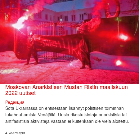
Moskovan Anarkistisen Mustan Ristin maaliskuun
2022 uutiset
Редакция
Sota Ukrainassa on entisestään lisännyt poliittisen toiminnan
tukahduttamista Venäjällä. Uusia rikostutkintoja anarkistisia tai
antifasistisia aktivisteja vastaan ei kuitenkaan ole vielä aloitettu.
4 years
ago