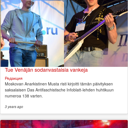
Tue Venäjän sodanvastaisia vankeja
Редакция
Moskovan Anarkistinen Musta risti kirjoitti tämän päivityksen
saksalaisen Das Antifaschistische Infoblatt-lehden huhtikuun
numeroa 138 varten.
3 years
ago