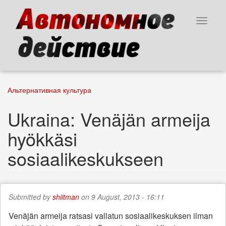
Skip
to
Toggle
main
navigat
content
Альтернативная культура
Ukraina: Venäjän armeija
hyökkäsi
sosiaalikeskukseen
Submitted by
shiitman
on 9 August, 2013 - 16:11
Venäjän armeija ratsasi vallatun sosiaalikeskuksen ilman