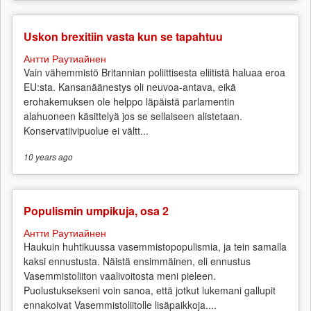
Uskon brexitiin vasta kun se tapahtuu
Антти Раутиайнен
Vain vähemmistö Britannian poliittisesta eliitistä haluaa eroa
EU:sta. Kansanäänestys oli neuvoa-antava, eikä
erohakemuksen ole helppo läpäistä parlamentin
alahuoneen käsittelyä jos se sellaiseen alistetaan.
Konservatiivipuolue ei vältt...
10 years
ago
Populismin umpikuja, osa 2
Антти Раутиайнен
Haukuin huhtikuussa vasemmistopopulismia, ja tein samalla
kaksi ennustusta. Näistä ensimmäinen, eli ennustus
Vasemmistoliiton vaalivoitosta meni pieleen.
Puolustuksekseni voin sanoa, että jotkut lukemani gallupit
ennakoivat Vasemmistoliitolle lisäpaikkoja....