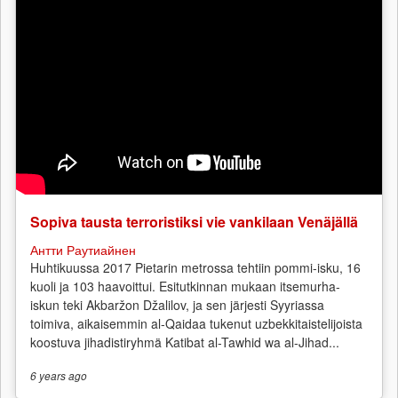
Sopiva tausta terroristiksi vie vankilaan Venäjällä
Антти Раутиайнен
Huhtikuussa 2017 Pietarin metrossa tehtiin pommi-isku, 16
kuoli ja 103 haavoittui. Esitutkinnan mukaan itsemurha-
iskun teki Akbaržon Džalilov, ja sen järjesti Syyriassa
toimiva, aikaisemmin al-Qaidaa tukenut uzbekkitaistelijoista
koostuva jihadistiryhmä Katibat al-Tawhid wa al-Jihad...
6 years
ago