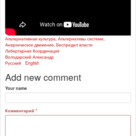
Альтернативная культура
,
Альтернативы системе
,
Анархическое движение
,
Беспредел власти
Либертарная Координация
Володарский Александр
Русский
English
Add new comment
Your name
Комментарий
*