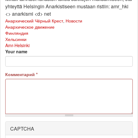
yhteyttä Helsingin Anarkistiseen mustaan ristiin: amr_hki
<> anarkismi <d> net
Анархический Чёрный Крест
,
Новости
Анархическое движение
Финляндия
Хельсинки
Amr-Helsinki
Your name
Комментарий
*
CAPTCHA
More
information