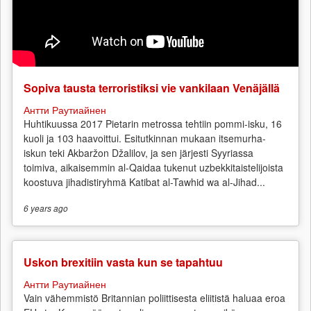
Sopiva tausta terroristiksi vie vankilaan Venäjällä
Антти Раутиайнен
Huhtikuussa 2017 Pietarin metrossa tehtiin pommi-isku, 16
kuoli ja 103 haavoittui. Esitutkinnan mukaan itsemurha-
iskun teki Akbaržon Džalilov, ja sen järjesti Syyriassa
toimiva, aikaisemmin al-Qaidaa tukenut uzbekkitaistelijoista
koostuva jihadistiryhmä Katibat al-Tawhid wa al-Jihad...
6 years
ago
Uskon brexitiin vasta kun se tapahtuu
Антти Раутиайнен
Vain vähemmistö Britannian poliittisesta eliitistä haluaa eroa