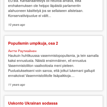
EU:sta. Kansanäänestys oli neuvoa-antava, eikä
erohakemuksen ole helppo läpäistä parlamentin
alahuoneen käsittelyä jos se sellaiseen alistetaan.
Konservatiivipuolue ei vältt...
10 years
ago
Populismin umpikuja, osa 2
Антти Раутиайнен
Haukuin huhtikuussa vasemmistopopulismia, ja tein samalla
kaksi ennustusta. Näistä ensimmäinen, eli ennustus
Vasemmistoliiton vaalivoitosta meni pieleen.
Puolustuksekseni voin sanoa, että jotkut lukemani gallupit
ennakoivat Vasemmistoliitolle lisäpaikkoja....
11 years
ago
Uskonto Ukrainan sodassa