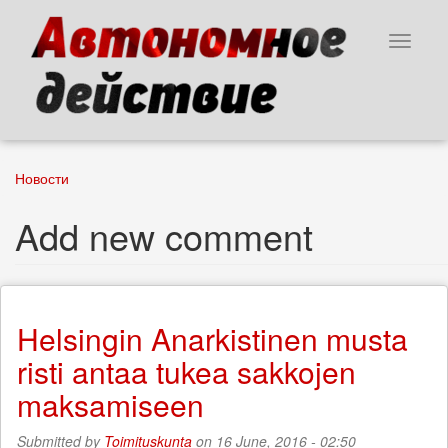
Skip
to
Toggle
main
navigat
content
Новости
Add new comment
Helsingin Anarkistinen musta
risti antaa tukea sakkojen
maksamiseen
Submitted by
Toimituskunta
on 16 June, 2016 - 02:50