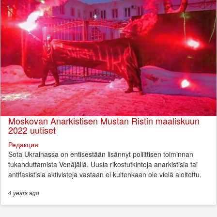
Moskovan Anarkistisen Mustan Ristin maaliskuun
2022 uutiset
Редакция
Sota Ukrainassa on entisestään lisännyt poliittisen toiminnan
tukahduttamista Venäjällä. Uusia rikostutkintoja anarkistisia tai
antifasistisia aktivisteja vastaan ei kuitenkaan ole vielä aloitettu.
4 years
ago