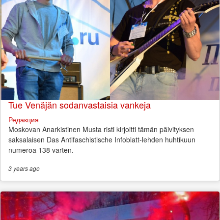
Tue Venäjän sodanvastaisia vankeja
Редакция
Moskovan Anarkistinen Musta risti kirjoitti tämän päivityksen
saksalaisen Das Antifaschistische Infoblatt-lehden huhtikuun
numeroa 138 varten.
3 years
ago