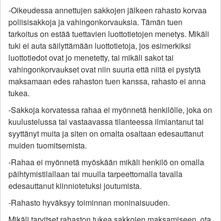
-Oikeudessa annettujen sakkojen jälkeen rahasto korvaa
poliisisakkoja ja vahingonkorvauksia. Tämän tuen
tarkoitus on estää tuettavien luottotietojen menetys. Mikäli
tuki ei auta säilyttämään luottotietoja, jos esimerkiksi
luottotiedot ovat jo menetetty, tai mikäli sakot tai
vahingonkorvaukset ovat niin suuria että niitä ei pystytä
maksamaan edes rahaston tuen kanssa, rahasto ei anna
tukea.
-Sakkoja korvatessa rahaa ei myönnetä henkilölle, joka on
kuulustelussa tai vastaavassa tilanteessa ilmiantanut tai
syyttänyt muita ja siten on omalta osaltaan edesauttanut
muiden tuomitsemista.
-Rahaa ei myönnetä myöskään mikäli henkilö on omalla
päihtymistilallaan tai muulla tarpeettomalla tavalla
edesauttanut kiinniotetuksi joutumista.
-Rahasto hyväksyy toiminnan moninaisuuden.
Mikäli tarvitset rahaston tukea sakkojen maksamiseen, ota