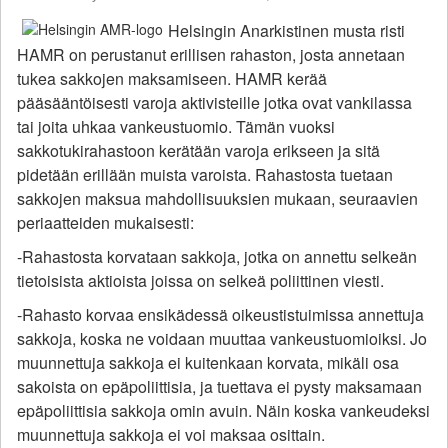
Helsingin Anarkistinen musta risti
HAMR on perustanut erillisen rahaston, josta annetaan
tukea sakkojen maksamiseen. HAMR kerää
pääsääntöisesti varoja aktivisteille jotka ovat vankilassa
tai joita uhkaa vankeustuomio. Tämän vuoksi
sakkotukirahastoon kerätään varoja erikseen ja sitä
pidetään erillään muista varoista. Rahastosta tuetaan
sakkojen maksua mahdollisuuksien mukaan, seuraavien
periaatteiden mukaisesti:
-Rahastosta korvataan sakkoja, jotka on annettu selkeän
tietoisista aktioista joissa on selkeä poliittinen viesti.
-Rahasto korvaa ensikädessä oikeustistuimissa annettuja
sakkoja, koska ne voidaan muuttaa vankeustuomioiksi. Jo
muunnettuja sakkoja ei kuitenkaan korvata, mikäli osa
sakoista on epäpoliittisia, ja tuettava ei pysty maksamaan
epäpoliittisia sakkoja omin avuin. Näin koska vankeudeksi
muunnettuja sakkoja ei voi maksaa osittain.