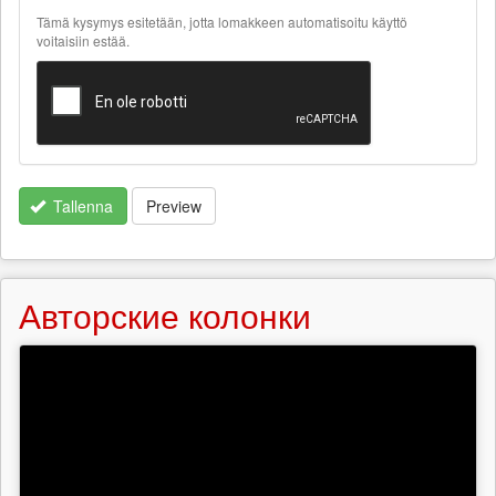
about
Tämä kysymys esitetään, jotta lomakkeen automatisoitu käyttö
text
voitaisiin estää.
formats
Tallenna
Preview
Авторские колонки