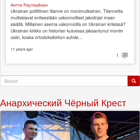
Антти Раутиайнен
Ukrainan poliittinen tilanne on monimutkainen. Tilannetta
mutkistavat entisestään uskonnolliset jakolinjat maan
sisällä. Millainen asema uskonnoilla on Ukrainan kriisissä?
Ukrainan kirkko on historian kuluessa jakaantunut moniin
osiin, koska ortodoksikirkon suhde...
11 years
ago
1
Search
form
Search
Анархический Чёрный Крест