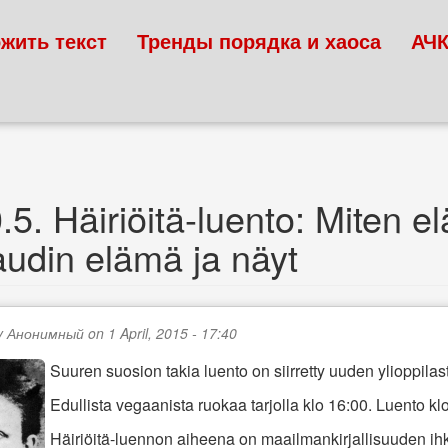
жить текст
Тренды порядка и хаоса
АЧ
0.5.‭ ‬Häiriöitä-luento:‭ ‬Miten
udin elämä ja näyt
y
Анонимный
on 1 April, 2015 - 17:40
Suuren suosion takia luento on siirretty uuden ylioppila
Edullista vegaanista ruokaa tarjolla klo‭ ‬16:00.‭ ‬Luento klo‭
Häiriöitä-luennon aiheena on maailmankirjallisuuden ihkui