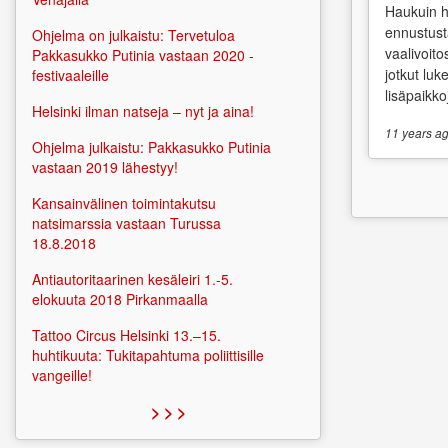
Haukuin h
ennustust
Ohjelma on julkaistu: Tervetuloa
vaalivoit
Pakkasukko Putinia vastaan 2020 -
jotkut luk
festivaaleille
lisäpaikkoj
Helsinki ilman natseja – nyt ja aina!
11 years
ag
Ohjelma julkaistu: Pakkasukko Putinia
vastaan 2019 lähestyy!
Kansainvälinen toimintakutsu
natsimarssia vastaan Turussa
18.8.2018
Antiautoritaarinen kesäleiri 1.-5.
elokuuta 2018 Pirkanmaalla
Tattoo Circus Helsinki 13.–15.
huhtikuuta: Tukitapahtuma poliittisille
vangeille!
> > >