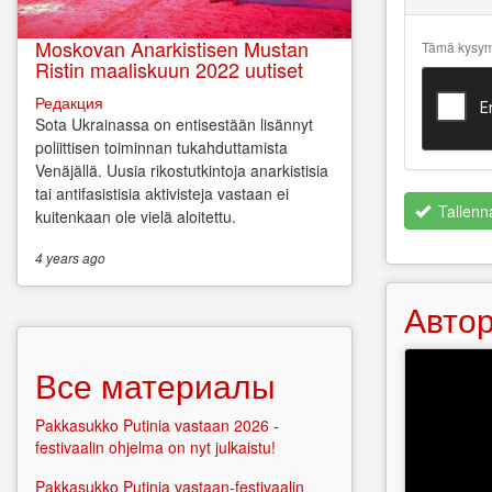
about text
formats
Moskovan Anarkistisen Mustan
Tämä kysymy
Ristin maaliskuun 2022 uutiset
Редакция
Sota Ukrainassa on entisestään lisännyt
poliittisen toiminnan tukahduttamista
Venäjällä. Uusia rikostutkintoja anarkistisia
tai antifasistisia aktivisteja vastaan ei
Tallenn
kuitenkaan ole vielä aloitettu.
4 years
ago
Автор
Все материалы
Pakkasukko Putinia vastaan 2026 -
festivaalin ohjelma on nyt julkaistu!
Pakkasukko Putinia vastaan-festivaalin