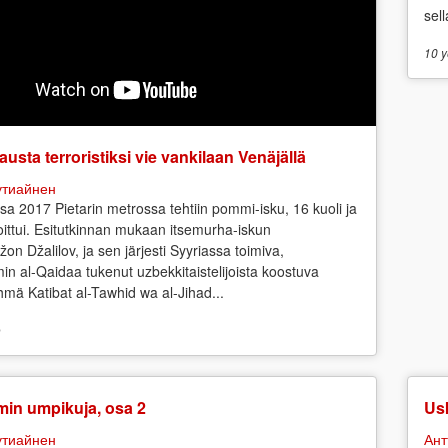
sell
10 y
austa terroristiksi vie vankilaan Venäjällä
утиайнен
sa 2017 Pietarin metrossa tehtiin pommi-isku, 16 kuoli ja
ittui. Esitutkinnan mukaan itsemurha-iskun
žon Džalilov, ja sen järjesti Syyriassa toimiva,
in al-Qaidaa tukenut uzbekkitaistelijoista koostuva
yhmä Katibat al-Tawhid wa al-Jihad...
o
min umpikuja, osa 2
Us
утиайнен
Ант