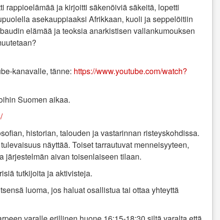
 rappioelämää ja kirjoitti säkenöiviä säkeitä,‭ ‬lopetti
upuolella asekauppiaaksi Afrikkaan,‭ ‬kuoli ja seppelöitiin
 Rimbaudin elämää ja teoksia anarkistisen vallankumouksen
muutetaan‭?
ube-kanavalle, tänne:
https://www.youtube.com/watch?
ikoihin Suomen aikaa.
/
osofian, historian, talouden ja vastarinnan risteyskohdissa.
ulevaisuus näyttää. Toiset tarrautuvat menneisyyteen,
 järjestelmän aivan toisenlaiseen tilaan.
iä tutkijoita ja aktivisteja.
sensä luoma, jos haluat osallistua tai ottaa yhteyttä
arpeen varalle erillinen huone 16:15-18:30 siltä varalta että