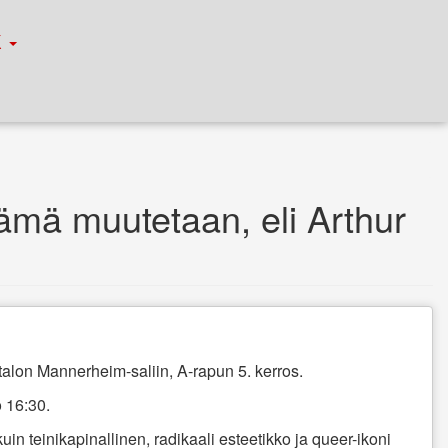
К
 elämä muutetaan,‭ ‬eli Arthur
stalon Mannerheim-saliin, A-rapun 5. kerros.
 ‬16:30.
n teinikapinallinen, radikaali esteetikko ja queer-ikoni