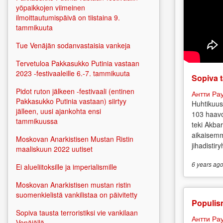
yöpaikkojen viimeinen
ilmoittautumispäivä on tiistaina 9.
tammikuuta
Tue Venäjän sodanvastaisia vankeja
Tervetuloa Pakkasukko Putinia vastaan
2023 -festivaaleille 6.-7. tammikuuta
Sopiva t
Pidot ruton jälkeen -festivaali (entinen
Антти Ра
Pakkasukko Putinia vastaan) siirtyy
Huhtikuus
jälleen, uusi ajankohta ensi
103 haavo
tammikuussa
teki Akbar
aikaisemm
Moskovan Anarkistisen Mustan Ristin
jihadistir
maaliskuun 2022 uutiset
6 years
ag
Ei alueliitoksille ja imperialismille
Moskovan Anarkistisen mustan ristin
suomenkielistä vankilistaa on päivitetty
Populis
Sopiva tausta terroristiksi vie vankilaan
Антти Ра
Venäjällä