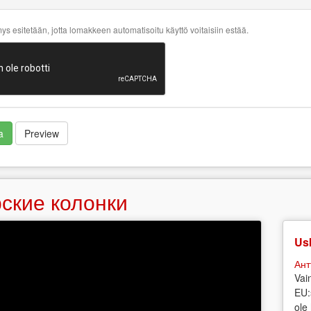
s esitetään, jotta lomakkeen automatisoitu käyttö voitaisiin estää.
a
Preview
ские колонки
Usk
Ант
Vai
EU:
ole