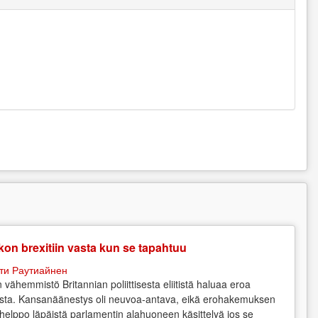
on brexitiin vasta kun se tapahtuu
ти Раутиайнен
n vähemmistö Britannian poliittisesta eliitistä haluaa eroa
sta. Kansanäänestys oli neuvoa-antava, eikä erohakemuksen
 helppo läpäistä parlamentin alahuoneen käsittelyä jos se