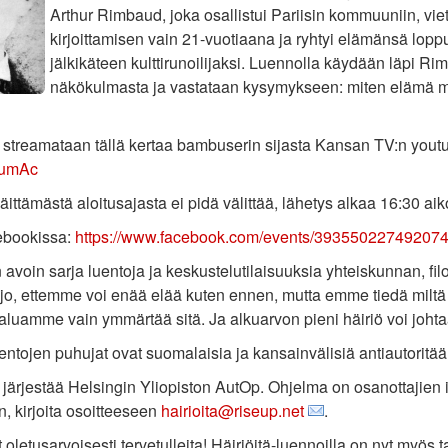
Arthur Rimbaud,‭ ‬joka osallistui Pariisin kommuuniin, vietti
kirjoittamisen vain‭ ‬21-vuotiaana ja ryhtyi elämänsä lopp
jälkikäteen kulttirunoilijaksi.‭ ‬Luennolla käydään läpi
näkökulmasta ja vastataan kysymykseen:‭ ‬miten elämä 
streamataan tällä kertaa bambuserin sijasta Kansan TV:n yout
7umAc
ittämästä aloitusajasta ei pidä välittää, lähetys alkaa 16:30 a
ebookissa:
https://www.facebook.com/events/393550227492074
n avoin sarja luentoja ja keskustelutilaisuuksia yhteiskunnan, fil
o, ettemme voi enää elää kuten ennen, mutta emme tiedä miltä t
luamme vain ymmärtää sitä. Ja alkuarvon pieni häiriö voi johtaa
entojen puhujat ovat suomalaisia ja kansainvälisiä antiautoritääris
 järjestää Helsingin Yliopiston AutOp. Ohjelma on osanottajien it
, kirjoita osoitteeseen
hairioita@riseup.net
.
 oletusarvoisesti tervetulleita! Häiriöitä-luennoilla on nyt myös t