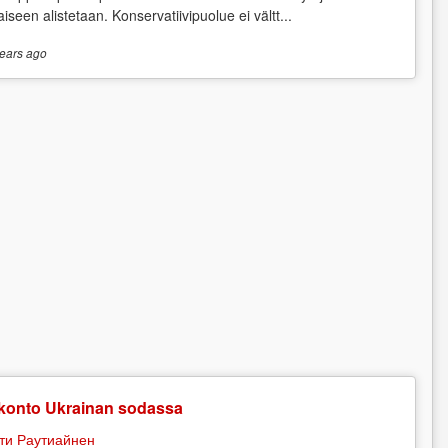
aiseen alistetaan. Konservatiivipuolue ei vältt...
ears
ago
konto Ukrainan sodassa
ти Раутиайнен