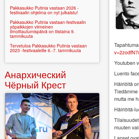
Pakkasukko Putinia vastaan 2026 -
festivaalin ohjelma on nyt julkaistu!
Pakkasukko Putinia vastaan-festivaalin
yöpaikkojen viimeinen
ilmoittautumispäivä on tiistaina 9.
tammikuuta
Tapahtuma 
Tervetuloa Pakkasukko Putinia vastaan
2023 -festivaaleille 6.-7. tammikuuta
v=2zodfN
Youtuben vä
Анархический
Luento fac
Чёрный Крест
Häiriöitä o
Tiedämme j
mutta me ha
Häiriöitä-lu
Tilaisuudet
muuten vain
Lapset ovat