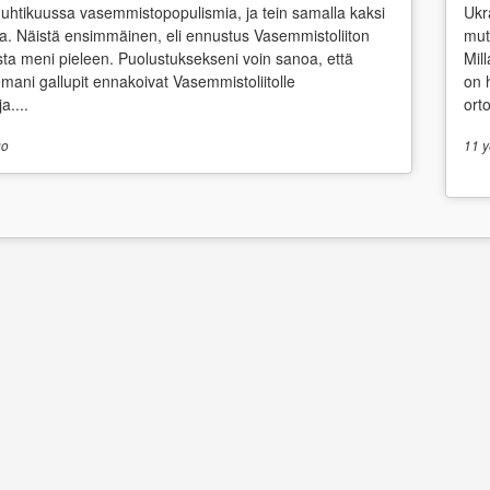
uhtikuussa vasemmistopopulismia, ja tein samalla kaksi
Ukr
a. Näistä ensimmäinen, eli ennustus Vasemmistoliiton
mut
osta meni pieleen. Puolustuksekseni voin sanoa, että
Mil
emani gallupit ennakoivat Vasemmistoliitolle
on 
a....
ort
o
11 y