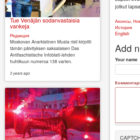
jotkut laps
Tue Venäjän sodanvastaisia
Анонсы
,
Но
vankeja
История
English
Редакция
Moskovan Anarkistinen Musta risti kirjoitti
Add 
tämän päivityksen saksalaisen Das
Antifaschistische Infoblatt-lehden
Your name
huhtikuun numeroa 138 varten.
3 years
ago
Коммента
More
CAPTC
information