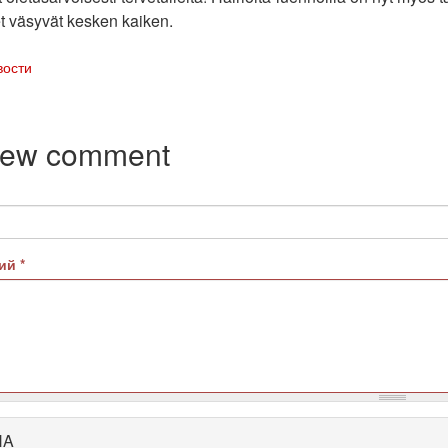
et väsyvät kesken kaiken.
вости
new comment
рий
*
HA