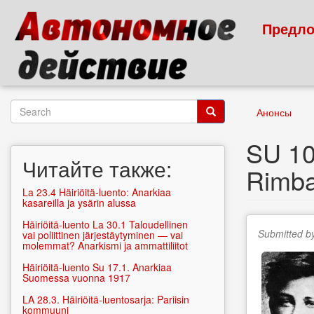
Skip
to
Предло
main
content
Search
Анонсы
form
Search
SU‭ ‬1
Читайте также:
Rimba
La 23.4 Häiriöitä-luento: Anarkiaa
kasareilla ja ysärin alussa
Häiriöitä-luento La 30.1 Taloudellinen
Submitted b
vai poliittinen järjestäytyminen — vai
molemmat? Anarkismi ja ammattiliitot
Häiriöitä-luento Su 17.1. Anarkiaa
Suomessa vuonna 1917
LA 28.3. Häiriöitä-luentosarja: Pariisin
kommuuni