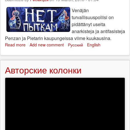
Venäjän
turvallisuuspoliisi on
pidättänyt useita
anarkisteja ja antifasisteja
Penzan ja Pietarin kaupungeissa viime kuukausina.
Read more
about
Add new comment
Русский
English
Maaliskuun
18.
kansainvälinen
Авторские колонки
solidaarisuuspäivä
venäläisille
anarkisteille