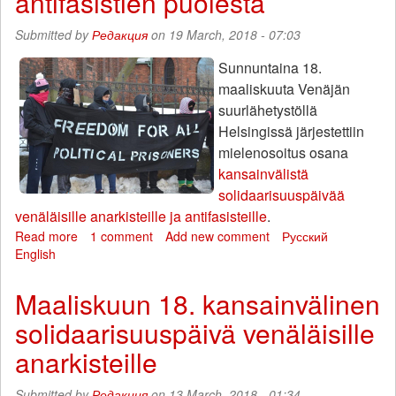
antifasistien puolesta
Submitted by
Редакция
on 19 March, 2018 - 07:03
Sunnuntaina 18.
maaliskuuta Venäjän
suurlähetystöllä
Helsingissä järjestettiin
mielenosoitus osana
kansainvälistä
solidaarisuuspäivää
venäläisille anarkisteille ja antifasisteille
.
Read more
about
1 comment
Add new comment
Русский
English
Helsingissä
järjestettiin
mielenosoitus
Maaliskuun 18. kansainvälinen
Venäjällä
solidaarisuuspäivä venäläisille
vangittujen
anarkistien
anarkisteille
ja
antifasistien
Submitted by
Редакция
on 13 March, 2018 - 01:34
puolesta