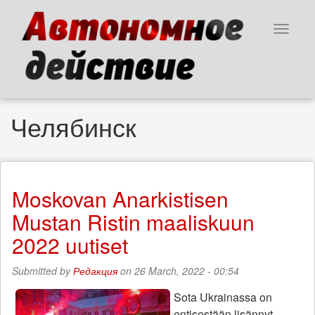
Skip
to
Toggle
main
navigat
content
Челябинск
Moskovan Anarkistisen
Mustan Ristin maaliskuun
2022 uutiset
Submitted by
Редакция
on 26 March, 2022 - 00:54
Sota Ukrainassa on
entisestään lisännyt