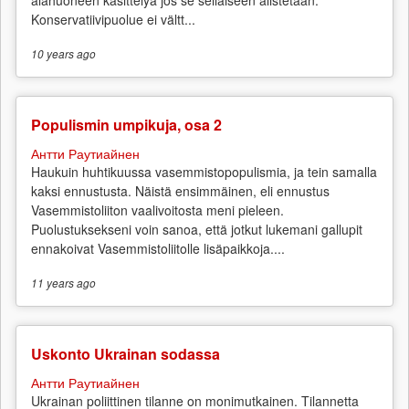
Konservatiivipuolue ei vältt...
10 years
ago
Populismin umpikuja, osa 2
Антти Раутиайнен
Haukuin huhtikuussa vasemmistopopulismia, ja tein samalla
kaksi ennustusta. Näistä ensimmäinen, eli ennustus
Vasemmistoliiton vaalivoitosta meni pieleen.
Puolustuksekseni voin sanoa, että jotkut lukemani gallupit
ennakoivat Vasemmistoliitolle lisäpaikkoja....
11 years
ago
Uskonto Ukrainan sodassa
Антти Раутиайнен
Ukrainan poliittinen tilanne on monimutkainen. Tilannetta