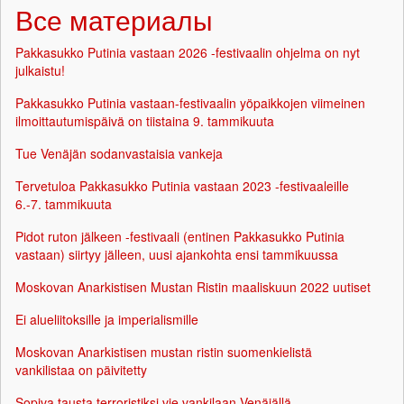
Все материалы
Pakkasukko Putinia vastaan 2026 -festivaalin ohjelma on nyt
julkaistu!
Pakkasukko Putinia vastaan-festivaalin yöpaikkojen viimeinen
ilmoittautumispäivä on tiistaina 9. tammikuuta
Tue Venäjän sodanvastaisia vankeja
Tervetuloa Pakkasukko Putinia vastaan 2023 -festivaaleille
6.-7. tammikuuta
Pidot ruton jälkeen -festivaali (entinen Pakkasukko Putinia
vastaan) siirtyy jälleen, uusi ajankohta ensi tammikuussa
Moskovan Anarkistisen Mustan Ristin maaliskuun 2022 uutiset
Ei alueliitoksille ja imperialismille
Moskovan Anarkistisen mustan ristin suomenkielistä
vankilistaa on päivitetty
Sopiva tausta terroristiksi vie vankilaan Venäjällä