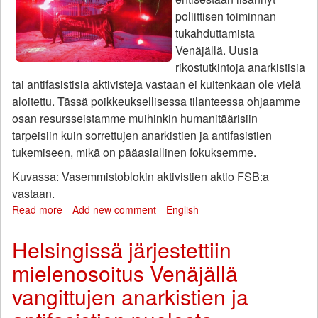
poliittisen toiminnan
tukahduttamista
Venäjällä. Uusia
rikostutkintoja anarkistisia
tai antifasistisia aktivisteja vastaan ei kuitenkaan ole vielä
aloitettu. Tässä poikkeuksellisessa tilanteessa ohjaamme
osan resursseistamme muihinkin humanitäärisiin
tarpeisiin kuin sorrettujen anarkistien ja antifasistien
tukemiseen, mikä on pääasiallinen fokuksemme.
Kuvassa: Vasemmistoblokin aktivistien aktio FSB:a
vastaan.
Read more
about
Add new comment
English
Moskovan
Anarkistisen
Helsingissä järjestettiin
Mustan
mielenosoitus Venäjällä
Ristin
maaliskuun
vangittujen anarkistien ja
2022
uutiset