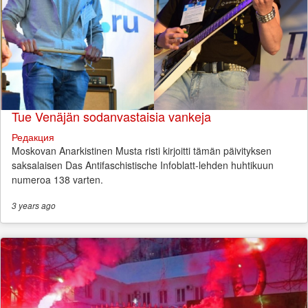
Tue Venäjän sodanvastaisia vankeja
Редакция
Moskovan Anarkistinen Musta risti kirjoitti tämän päivityksen
saksalaisen Das Antifaschistische Infoblatt-lehden huhtikuun
numeroa 138 varten.
3 years
ago