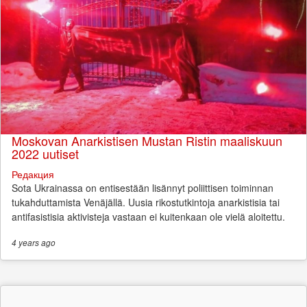
Moskovan Anarkistisen Mustan Ristin maaliskuun
2022 uutiset
Редакция
Sota Ukrainassa on entisestään lisännyt poliittisen toiminnan
tukahduttamista Venäjällä. Uusia rikostutkintoja anarkistisia tai
antifasistisia aktivisteja vastaan ei kuitenkaan ole vielä aloitettu.
4 years
ago