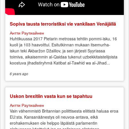
Sopiva tausta terroristiksi vie vankilaan Venäjällä
Антти Раутиайнен
Huhtikuussa 2017 Pietarin metrossa tehtiin pommi-isku, 16
kuoli ja 103 haavoittui. Esitutkinnan mukaan itsemurha-
iskun teki Akbaržon Džalilov, ja sen järjesti Syyriassa
toimiva, aikaisemmin al-Qaidaa tukenut uzbekkitaistelijoista
koostuva jihadistiryhmä Katibat al-Tawhid wa al-Jihad...
6 years
ago
Uskon brexitiin vasta kun se tapahtuu
Антти Раутиайнен
Vain vähemmistö Britannian poliittisesta eliitistä haluaa eroa
EU:sta. Kansanäänestys oli neuvoa-antava, eikä
erohakemuksen ole helppo läpäistä parlamentin
alahuoneen käsittelyä jos se sellaiseen alistetaan.