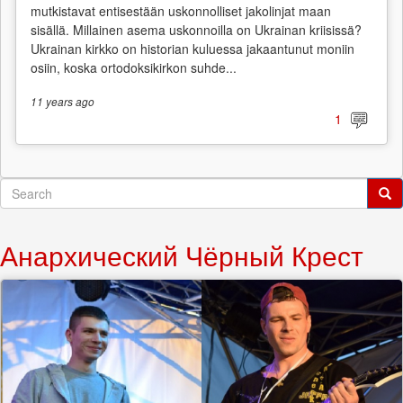
mutkistavat entisestään uskonnolliset jakolinjat maan
sisällä. Millainen asema uskonnoilla on Ukrainan kriisissä?
Ukrainan kirkko on historian kuluessa jakaantunut moniin
osiin, koska ortodoksikirkon suhde...
11 years
ago
1
Search
form
Search
Анархический Чёрный Крест