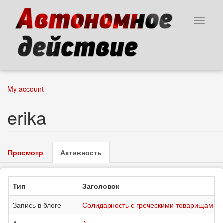
Перейти
к
Toggle
основному
navigat
содержанию
My account
erika
Главные
Просмотр
Активность
(активная
вкладки
вкладка)
Тип
Заголовок
Запись в блоге
Солидарность с греческими товарищами