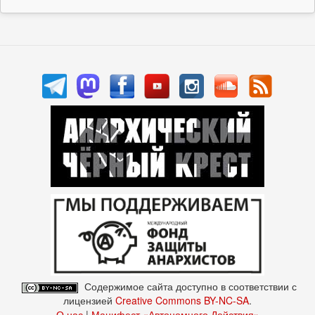
Содержимое сайта доступно в соответствии с
лицензией
Creative Commons BY-NC-SA
.
О нас
|
Манифест «Автономного Действия»