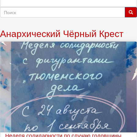
Форма
поиска
Поиск
Анархический Чёрный Крест
Неделя солидарности по случаю годовщины