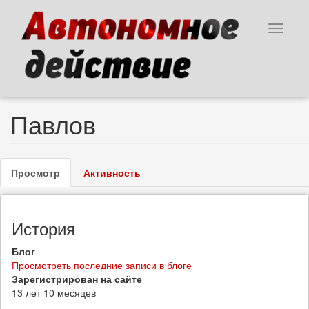
Перейти
к
Toggle
основному
navigat
содержанию
Павлов
Главные
Просмотр
(активная
Активность
вкладки
вкладка)
История
Блог
Просмотреть последние записи в блоге
Зарегистрирован на сайте
13 лет 10 месяцев