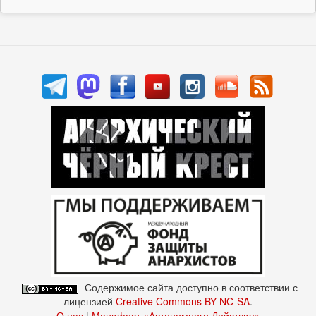
Содержимое сайта доступно в соответствии с
лицензией
Creative Commons BY-NC-SA
.
О нас
|
Манифест «Автономного Действия»