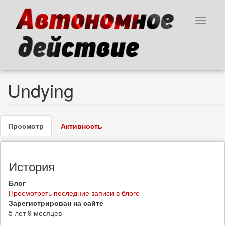
Перейти
к
Toggle
основному
navigat
содержанию
Undying
Главные
Просмотр
(активная
Активность
вкладки
вкладка)
История
Блог
Просмотреть последние записи в блоге
Зарегистрирован на сайте
5 лет 9 месяцев