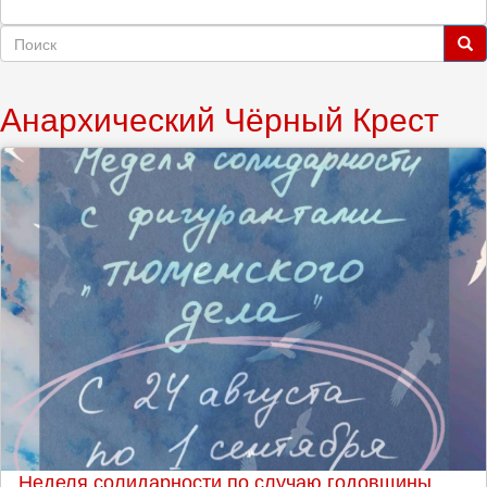
Форма
поиска
Поиск
Анархический Чёрный Крест
Неделя солидарности по случаю годовщины