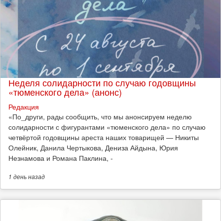
Неделя солидарности по случаю годовщины
«тюменского дела» (анонс)
Редакция
​«По_други, рады сообщить, что мы анонсируем неделю
солидарности с фигурантами «тюменского дела» по случаю
четвёртой годовщины ареста наших товарищей — Никиты
Олейник, Данила Чертыкова, Дениза Айдына, Юрия
Незнамова и Романа Паклина, -
1 день
назад