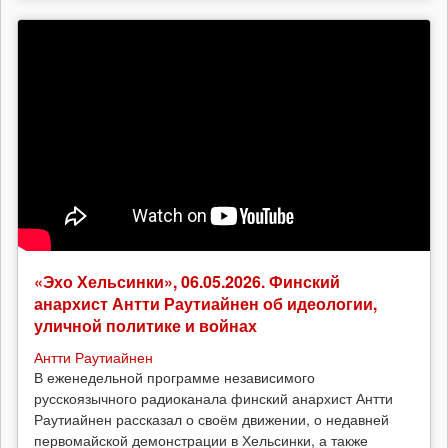
«Эхо Хельсинки», 06.05.2026. Финский
анархист Антти Раутиайнен об идеологии,
уличной политике и войнах
Антти Раутиайнен
В еженедельной программе независимого
русскоязычного радиоканала финский анархист Антти
Раутиайнен рассказал о своём движении, о недавней
первомайской демонстрации в Хельсинки, а также