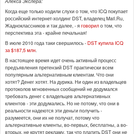
Алекса Экслера:
Когда еще только ходили слухи о том, что ICQ покупает
российский интернет-холдинг DST, владелец Mail.Ru,
Жадноклассников и так далее, - я
говорил
о том, что
перспектива эта - крайне печальная!
В июле 2010 года таки свершилось -
DST купила ICQ
за $187,5 млн
.
В настоящее время идет очень активный процесс
предъявления претензий DST практически всем
популярным альтернативным клиентам. Что они
хотят? Денег хотят. На дурика. Ни один из владельцев
протоколов мгновенных сообщений не додумался
требовать денег с владельцев альтернативных
клиентов - эти додумались. Но не потому, что они в
реальности надеются эти деньги получить -
разумеется, они их не получат, потому что
альтернативные клиенты, во-первых, бесплатны, а во-
вторых, не крутят рекламу, так что платить DST они не