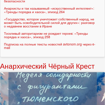
безопасности
Анархисты и так называемый «искусственный интеллект»:
«Тренды порядка и хаоса», эпизод 264
«Государство, которое уничтожает собственный народ, не
может быть освободительной силой для других»: разговор
о недавнем восстании в Иране
Тоскливый авторитаризм не рождает героев: «Тренды
порядка и хаоса», эпизод 258
Подписка на полные тексты новостей avtonom.org через e-
mail
Анархический Чёрный Крест