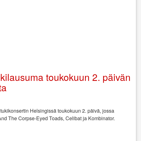
ulkilausuma toukokuun 2. päivän
ta
i tukikonsertin Helsingissä toukokuun 2. päivä, jossa
e And The Corpse-Eyed Toads, Celibat ja Kombinator.