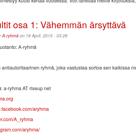
mestyy kuusi kertaa vuodessa. Voit lähettää meille kirjoituksia, 
bout
ytyke
umero
ltit osa 1: Vähemmän ärsyttävä
,
oulukuu
y
A-ryhmä
on 18 April, 2015 - 03:28
014
tuotanto: A-ryhmä
 antiautoritaarinen ryhmä, joka vastustaa sortoa sen kaikissa 
ä: a-ryhma AT riseup net
hma.org
w.facebook.com/aryhma
tter.com/A_ryhma
stagram.com/aryhma/