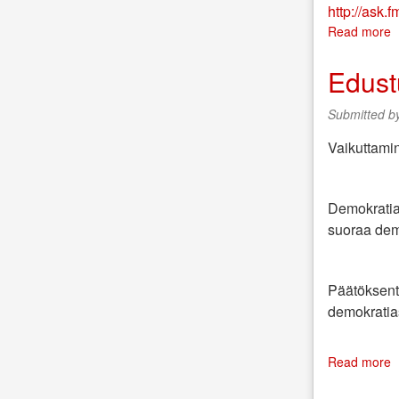
http://ask.
Read more
a
K
o
Edust
1
Submitted b
ä
Vaikuttami
Demokratia
suoraa dem
Päätöksente
demokratias
Read more
a
E
e