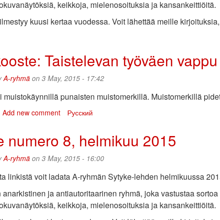
lokuvanäytöksiä, keikkoja, mielenosoituksia ja kansankeittiöitä.
mestyy kuusi kertaa vuodessa. Voit lähettää meille kirjoituksia, 
bout
ytyke
umero
ooste: Taistelevan työväen vappu
,
aaliskuu
y
A-ryhmä
on 3 May, 2015 - 17:42
015
 muistokäynnillä punaisten muistomerkillä. Muistomerkillä pid
bout
Add new comment
Русский
uvakooste:
aistelevan
e numero 8, helmikuu 2015
yöväen
appu
y
A-ryhmä
on 3 May, 2015 - 16:00
015
sta linkistä voit ladata A-ryhmän Sytyke-lehden helmikuussa 
anarkistinen ja antiautoritaarinen ryhmä, joka vastustaa sorto
lokuvanäytöksiä, keikkoja, mielenosoituksia ja kansankeittiöitä.