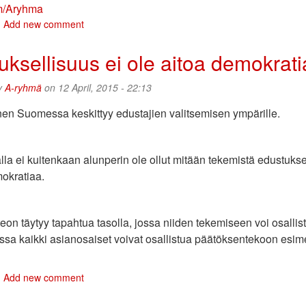
fm/Aryhma
bout
Add new comment
onsultit
sa
uksellisuus ei ole aitoa demokrat
:
Vähemmän
y
A-ryhmä
on 12 April, 2015 - 22:13
rsyttävä
nen Suomessa keskittyy edustajien valitsemisen ympärille.
lla ei kuitenkaan alunperin ole ollut mitään tekemistä edustuk
okratiaa.
on täytyy tapahtua tasolla, jossa niiden tekemiseen voi osallis
sa kaikki asianosaiset voivat osallistua päätöksentekoon esime
bout
Add new comment
dustuksellisuus
i