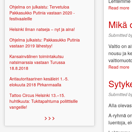
Lehtemme il
Ohjelma on julkaistu: Tervetuloa
Read more
a
Pakkasukko Putinia vastaan 2020 -
S
festivaaleille
n
Mikä 
8
Helsinki ilman natseja – nyt ja aina!
h
Submitted b
2
Ohjelma julkaistu: Pakkasukko Putinia
Valtio on a
vastaan 2019 lähestyy!
nousu ja k
Kansainvälinen toimintakutsu
valtiomuoto
natsimarssia vastaan Turussa
Read more
a
18.8.2018
M
o
Antiautoritaarinen kesäleiri 1.-5.
Sytyk
v
elokuuta 2018 Pirkanmaalla
Submitted b
Tattoo Circus Helsinki 13.–15.
huhtikuuta: Tukitapahtuma poliittisille
Alla oleva
vangeille!
A-ryhmä on 
> > >
luentoja, e