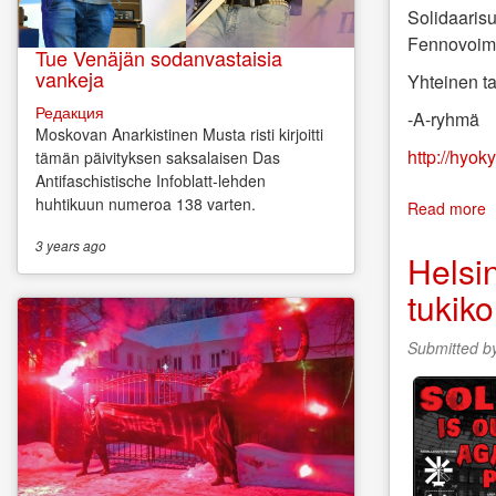
Solidaarisu
Fennovoima
Tue Venäjän sodanvastaisia
vankeja
Yhteinen ta
Редакция
-A-ryhmä
Moskovan Anarkistinen Musta risti kirjoitti
http://hyoky
tämän päivityksen saksalaisen Das
Antifaschistische Infoblatt-lehden
huhtikuun numeroa 138 varten.
Read more
a
S
3 years
ago
F
Helsi
S
tukiko
R
S
H
Submitted b
p