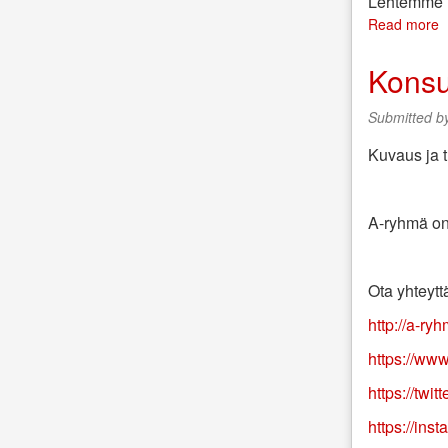
Lehtemme il
Read more
a
S
n
Konsu
7
j
Submitted b
2
Kuvaus ja 
A-ryhmä on
Ota yhteytt
http://a-ry
https://ww
https://twi
https://in