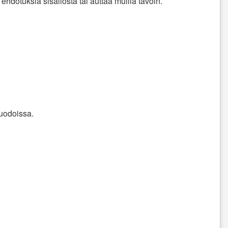
ehdotuksia sisällöstä tai auttaa muilla tavoin.
muodoissa.