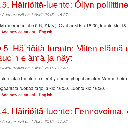
.5.‭ ‬Häiriöitä-luento:‭ ‬Öljyn poliitti
le
itoa
y
Анонимный
on 1 April, 2015 - 18:37
emokratiaа
annerheimintie 5 B, 7.krs.). Ovet auki klo‭ ‬18:00,‭ ‬luento klo‭ ‬18:
bout
Add new comment
English
A‭
23.5.‭
0.5.‭ ‬Häiriöitä-luento:‭ ‬Miten elämä
Häiriöitä-
udin elämä ja näyt
uento:‭
Öljyn
oliittinen
y
Анонимный
on 1 April, 2015 - 17:40
alous
yt
ion takia luento on siirretty uuden ylioppilastalon Mannerheim-s
gaanista ruokaa tarjolla klo‭ ‬16:00.‭ ‬Luento klo‭ ‬16:30.
bout
Add new comment
English
U‭
10.5.‭
5.4.‭ ‬Häiriöitä-luento:‭ ‬Fennovoima,‭ 
Häiriöitä-
uento:‭
y
Анонимный
on 1 April, 2015 - 17:23
Miten