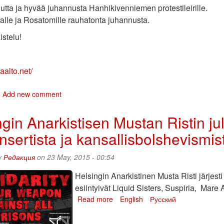
utta ja hyvää juhannusta Hanhikivenniemen protestileirille.
lle ja Rosatomille rauhatonta juhannusta.
istelu!
aalto.net/
bout
Add new comment
top
ennovoima.
ngin Anarkistisen Mustan Ristin j
top
nsertista ja kansallisbolshevismis
osatom.
olidaarisuutta
anhikivenniemen
y
Редакция
on 23 May, 2015 - 00:54
rotestileirille!
Helsingin Anarkistinen Musta Risti järjest
esiintyivät Liquid Sisters, Suspiria, Mar
Read more
about
English
Русский
Helsingin
Anarkistisen