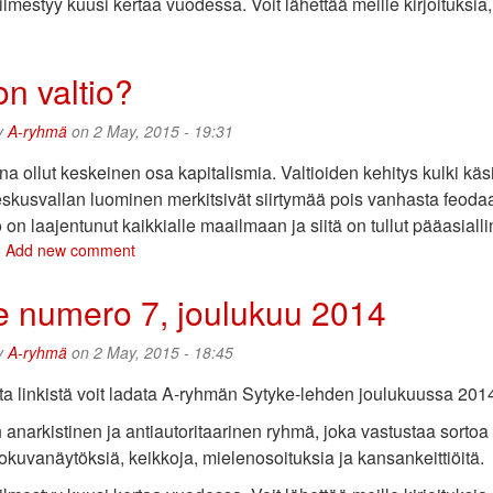
mestyy kuusi kertaa vuodessa. Voit lähettää meille kirjoituksia, 
bout
ytyke
umero
on valtio?
,
elmikuu
y
A-ryhmä
on 2 May, 2015 - 19:31
015
ina ollut keskeinen osa kapitalismia. Valtioiden kehitys kulki 
eskusvallan luominen merkitsivät siirtymää pois vanhasta feod
 on laajentunut kaikkialle maailmaan ja siitä on tullut pääasiall
bout
Add new comment
ikä
n
e numero 7, joulukuu 2014
altio?
y
A-ryhmä
on 2 May, 2015 - 18:45
sta linkistä voit ladata A-ryhmän Sytyke-lehden joulukuussa 2
anarkistinen ja antiautoritaarinen ryhmä, joka vastustaa sorto
lokuvanäytöksiä, keikkoja, mielenosoituksia ja kansankeittiöitä.