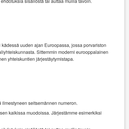
ehdotuksia sisällöstä tai auttaa muilla tavoin.
käsi kädessä uuden ajan Euroopassa, jossa porvariston
aaliyhteiskunnasta. Sittemmin moderni eurooppalainen
inen yhteiskuntien järjestäytymistapa.
014 ilmestyneen seitsemännen numeron.
a sen kaikissa muodoissa. Järjestämme esimerkiksi