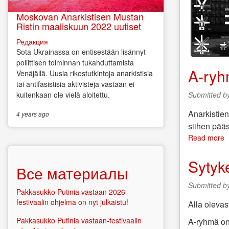
Moskovan Anarkistisen Mustan
Ristin maaliskuun 2022 uutiset
Редакция
Sota Ukrainassa on entisestään lisännyt
poliittisen toiminnan tukahduttamista
A-ryh
Venäjällä. Uusia rikostutkintoja anarkistisia
tai antifasistisia aktivisteja vastaan ei
Submitted b
kuitenkaan ole vielä aloitettu.
Anarkistien
4 years
ago
siihen pää
Read more
a
A
r
Sytyk
Все материалы
t
v
Submitted b
2
Pakkasukko Putinia vastaan 2026 -
festivaalin ohjelma on nyt julkaistu!
Alla oleva
Pakkasukko Putinia vastaan-festivaalin
A-ryhmä on 