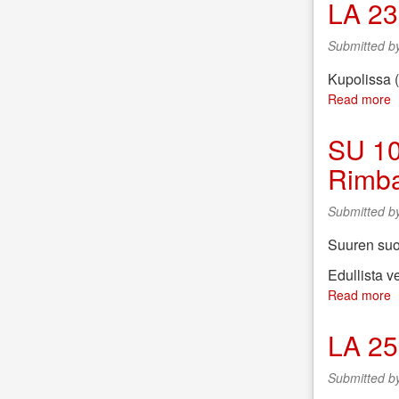
LA‭ ‬23
o
a
Submitted b
d
Kupolissa (M
Read more
a
L
‬
SU‭ ‬1
‬
Rimba
l
‬
p
Submitted b
t
n
Suuren suos
Edullista ve
Read more
a
S
‬
LA‭ ‬2
‬
l
Submitted b
‬