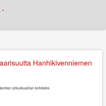
К
aarisuutta Hanhikivenniemen
ntien ylikulkusillan kohdalle.