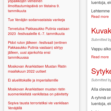
yöpaikkojen viimeinen
luentoja, e
ilmoittautumispäivä on tiistaina 9.
Lehtemme il
tammikuuta
Read more
a
Tue Venäjän sodanvastaisia vankeja
S
n
Kuvak
Tervetuloa Pakkasukko Putinia vastaan
9
2023 -festivaaleille 6.-7. tammikuuta
m
Submitted b
2
Pidot ruton jälkeen -festivaali (entinen
Pakkasukko Putinia vastaan) siirtyy
Vappu alkoi
jälleen, uusi ajankohta ensi
Read more
a
tammikuussa
K
Moskovan Anarkistisen Mustan Ristin
T
Sytyk
maaliskuun 2022 uutiset
t
v
Submitted b
Ei alueliitoksille ja imperialismille
2
Alla oleva
Moskovan Anarkistisen mustan ristin
suomenkielistä vankilistaa on päivitetty
A-ryhmä on 
Sopiva tausta terroristiksi vie vankilaan
luentoja, e
Venäjällä