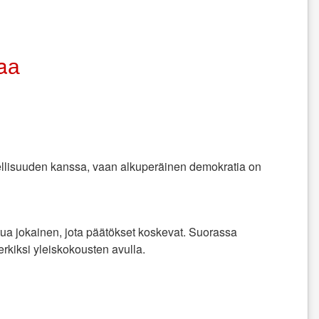
iaа
sellisuuden kanssa, vaan alkuperäinen demokratia on
tua jokainen, jota päätökset koskevat. Suorassa
rkiksi yleiskokousten avulla.