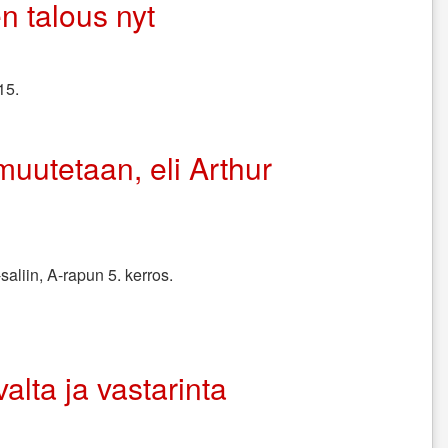
nen talous nyt
15.
 muutetaan,‭ ‬eli Arthur
aliin, A-rapun 5. kerros.
‬valta ja vastarinta