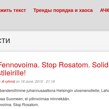
жить текст
Тренды порядка и хаоса
АЧ
сти
Fennovoima. Stop Rosatom. Solid
ileirille!
y
A-ryhmä
on 19 June, 2015 - 21:19
banderollimme juhannusaattona Helsingin ulosmenotielle, Lahde
maa Suomeen, ei ydinvoimaa minnekään.
voima. Stop Rosatom.