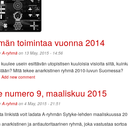
Mustan
Ristin
julkilausuma
toukokuun
2.
päivän
tukikonsertista
män toimintaa vuonna 2014
ja
kansallisbolshevismista
y
A-ryhmä
on 13 May, 2015 - 14:56
 kuulee usein esittävän utopistisen kuuloisia visioita siitä, kuin
stään? Mitä tekee anarkistinen ryhmä 2010-luvun Suomessa?
bout
Add new comment
-
yhmän
e numero 9, maaliskuu 2015
oimintaa
uonna
y
A-ryhmä
on 4 May, 2015 - 21:51
014
sta linkistä voit ladata A-ryhmän Sytyke-lehden maaliskuussa
anarkistinen ja antiautoritaarinen ryhmä, joka vastustaa sorto