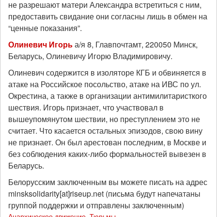
не разрешают матери Александра встретиться с ним,
предоставить свидание они согласны лишь в обмен на
“ценные показания”.
Олиневич Игорь
а/я 8, Главпочтамт, 220050 Минск,
Беларусь, Олиневичу Игорю Владимировичу.
Олиневич содержится в изоляторе КГБ и обвиняется в
атаке на Российское посольство, атаке на ИВС по ул.
Окрестина, а также в организации антимилитаристкого
шествия. Игорь признает, что участвовал в
вышеупомянутом шествии, но преступлением это не
считает. Что касается остальных эпизодов, свою вину
не признает. Он был арестован последним, в Москве и
без соблюдения каких-либо формальностей вывезен в
Беларусь.
Белорусским заключенным вы можете писать на адрес
minsksolidarity[at]riseup.net (письма будут напечатаны
группой поддержки и отправлены заключенным)
Анархическое движение
,
Тюрьмы