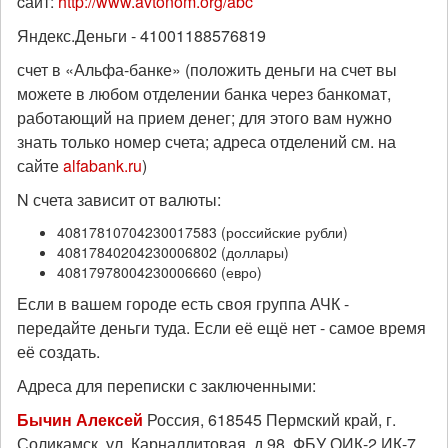
cайт:
http://www.avtonom.org/abc
Яндекс.Деньги - 41001188576819
счет в «Альфа-банке» (положить деньги на счет вы
можете в любом отделении банка через банкомат,
работающий на прием денег; для этого вам нужно
знать только номер счета; адреса отделений см. на
сайте
alfabank.ru
)
N счета зависит от валюты:
40817810704230017583 (российские рубли)
40817840204230006802 (доллары)
40817978004230006660 (евро)
Если в вашем городе есть своя группа АЧК -
передайте деньги туда. Если её ещё нет - самое время
её создать.
Адреса для переписки с заключенными:
Бычин Алексей
Россия, 618545 Пермский край, г.
Соликамск, ул. Карналлитовая, д.98, ФБУ ОИК-2 ИК-7,