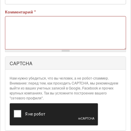
Комментарий
*
CAPTCHA
Более
подробная
информация
Нам нужно убедиться, что вы человек, а не робот-спаммер.
о
Внимание: перед тем, как проходить CAPTCHA, мы рекомендуем
текстовых
выйти из ваших учетных записей в Google, Facebook и прочих
крупных компаниях. Так вы усложните построение вашего
форматах
"сетевого профиля".