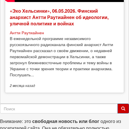
«Эхо Хельсинки», 06.05.2026. Финский
анархист Антти Раутиайнен об идеологии,
уличной политике и войнах
Антти Раутиайнен
В еженедельной программе независимого
русскоязычного радиоканала финский анархист Антти
Раутиайнен рассказал о своём движении, о недавней
первомайской демонстрации в Хельсинки, а также
затронул ближневосточные проблемы и тему войны в
Украине с точки зрения теории и практики анархизма.
Послушать...
2 месяца
назад
Форма
поиска
Поиск
Внимание: это
свободная новость или блог
одного из
посетителей сайта. Она не обязательно полностью