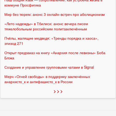
коммуне Просфигика
Мир без тюрем: анонс 3 онлайн-встреч про аболиционизм
«Лето надежды» в Тбилиси: анонс вечера писем
тяжелобольным российским политзаключённым
Пчёлы, жалящие медведя: «Тренды порядка и хаоса»,
эпизод 271
Открыт предзаказ на книгу «Анархия после левизны» Боба
Блэка
Создание и управление групповыми чатами в Signal
Мерч «Огней свободы» в поддержку заключённых
анархисто_к и антифашисто_к в России
> > >