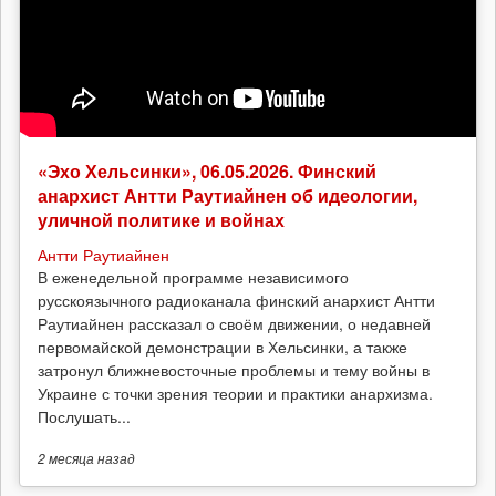
«Эхо Хельсинки», 06.05.2026. Финский
анархист Антти Раутиайнен об идеологии,
уличной политике и войнах
Антти Раутиайнен
В еженедельной программе независимого
русскоязычного радиоканала финский анархист Антти
Раутиайнен рассказал о своём движении, о недавней
первомайской демонстрации в Хельсинки, а также
затронул ближневосточные проблемы и тему войны в
Украине с точки зрения теории и практики анархизма.
Послушать...
2 месяца
назад