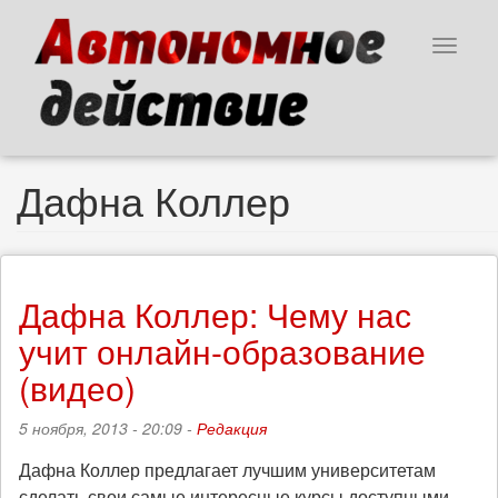
Перейти
к
Toggle
основному
navigat
содержанию
Дафна Коллер
Дафна Коллер: Чему нас
учит онлайн-образование
(видео)
5 ноября, 2013 - 20:09 -
Редакция
Дафна Коллер предлагает лучшим университетам
сделать свои самые интересные курсы доступными