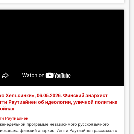
хо Хельсинки», 06.05.2026. Финский анархист
тти Раутиайнен об идеологии, уличной политике
войнах
ти Раутиайнен
женедельной программе независимого русскоязычного
иоканала финский анархист Антти Раутиайнен рассказал о