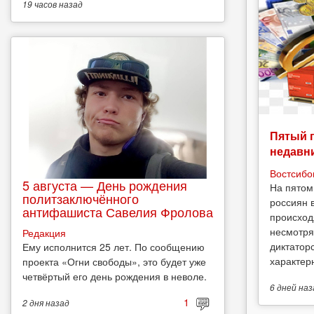
19 часов
назад
Пятый 
недавн
Востсибо
5 августа — День рождения
На пятом
политзаключённого
россиян 
антифашиста Савелия Фролова
происход
несмотря
Редакция
диктатор
Ему исполнится 25 лет. По сообщению
характерн
проекта «Огни свободы», это будет уже
четвёртый его день рождения в неволе.
6 дней
наз
1
2 дня
назад