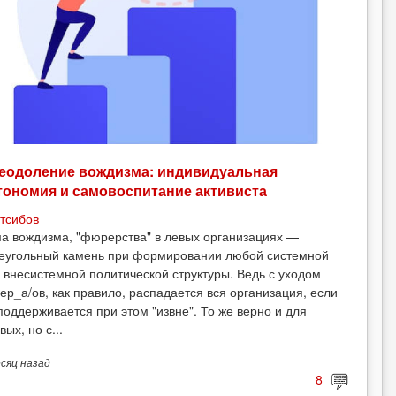
еодоление вождизма: индивидуальная
тономия и самовоспитание активиста
тсибов
а вождизма, "фюрерства" в левых организациях —
еугольный камень при формировании любой системной
 внесистемной политической структуры. Ведь с уходом
ер_а/ов, как правило, распадается вся организация, если
поддерживается при этом "извне". То же верно и для
вых, но с...
есяц
назад
8