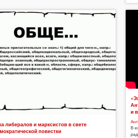
«Э
Ан
и 
Ант
а либералов и марксистов в свете
В е
мократической повестки
рад