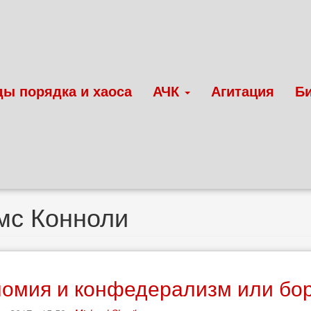
ды порядка и хаоса
АЧК
Агитация
Б
мс Конноли
омия и конфедерализм или бор