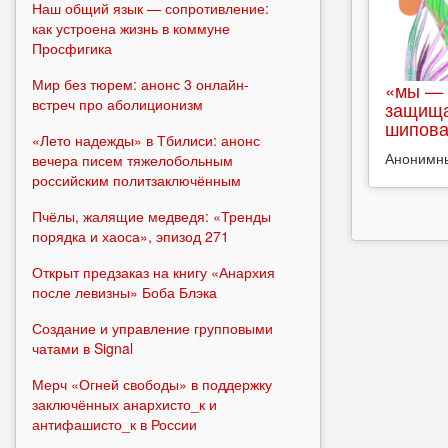
Наш общий язык — сопротивление:
как устроена жизнь в коммуне
Просфигика
Мир без тюрем: анонс 3 онлайн-
«мы — 
встреч про аболиционизм
защища
шипова
«Лето надежды» в Тбилиси: анонс
Анонимн
вечера писем тяжелобольным
российским политзаключённым
Пчёлы, жалящие медведя: «Тренды
порядка и хаоса», эпизод 271
Открыт предзаказ на книгу «Анархия
после левизны» Боба Блэка
Создание и управление групповыми
чатами в Signal
Мерч «Огней свободы» в поддержку
заключённых анархисто_к и
антифашисто_к в России