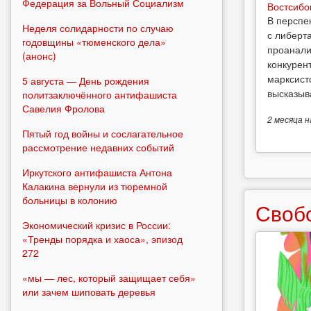
Федерация за Вольный Социализм
Востсибо
В перспе
Неделя солидарности по случаю
с либерт
годовщины «тюменского дела»
проанали
(анонс)
конкурен
марксист
5 августа — День рождения
высказыв
политзаключённого антифашиста
Савелия Фролова
2 месяца
н
Пятый год войны и сослагательное
рассмотрение недавних событий
Иркутского антифашиста Антона
Калакина вернули из тюремной
больницы в колонию
Своб
Экономический кризис в России:
«Тренды порядка и хаоса», эпизод
272
«мы — лес, который защищает себя»
или зачем шиповать деревья