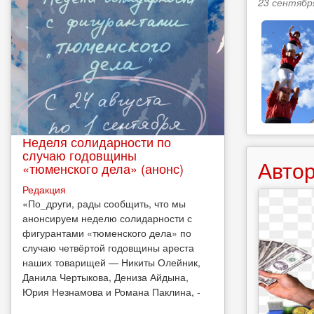
23 сентября
Неделя солидарности по
случаю годовщины
Автор
«тюменского дела» (анонс)
Редакция
​«По_други, рады сообщить, что мы
анонсируем неделю солидарности с
фигурантами «тюменского дела» по
случаю четвёртой годовщины ареста
наших товарищей — Никиты Олейник,
Данила Чертыкова, Дениза Айдына,
Юрия Незнамова и Романа Паклина, -