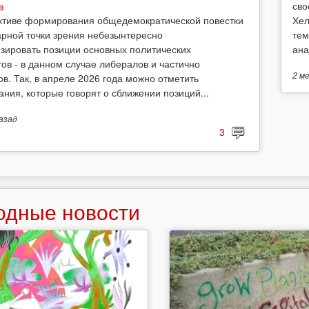
сво
в
Хел
ктиве формирования общедемократической повестки
тем
арной точки зрения небезынтересно
ана
зировать позиции основных политических
тов - в данном случае либералов и частично
2 м
ов. Так, в апреле 2026 года можно отметить
ания, которые говорят о сближении позиций...
азад
3
одные новости