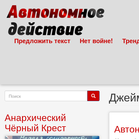
Перейти
к
основному
содержанию
Предложить текст
Нет войне!
Трен
Джей
Форма
поиска
Поиск
Анархический
Чёрный Крест
Автон