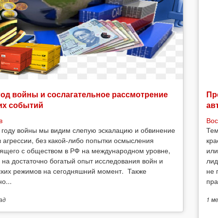
год войны и сослагательное рассмотрение
Пр
их событий
ав
в
Вос
 году войны мы видим слепую эскалацию и обвинение
Тем
в агрессии, без какой-либо попытки осмысления
кра
ящего с обществом в РФ на международном уровне,
или
 на достаточно богатый опыт исследования войн и
лид
ских режимов на сегодняшний момент. Также
не 
о...
пра
ад
1 м