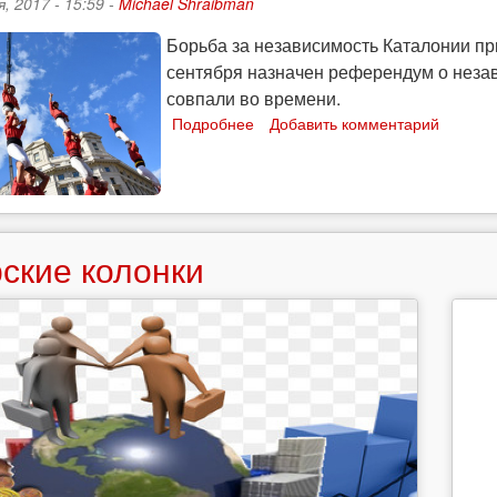
, 2017 - 15:59 -
Michael Shraibman
Борьба за независимость Каталонии пр
сентября назначен референдум о незав
совпали во времени.
Подробнее
о
Добавить комментарий
Автономия
и
конфедерализм
или
борьба
ские колонки
за
нацию-
государство?