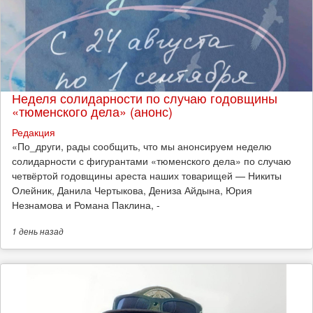
Неделя солидарности по случаю годовщины
«тюменского дела» (анонс)
Редакция
​«По_други, рады сообщить, что мы анонсируем неделю
солидарности с фигурантами «тюменского дела» по случаю
четвёртой годовщины ареста наших товарищей — Никиты
Олейник, Данила Чертыкова, Дениза Айдына, Юрия
Незнамова и Романа Паклина, -
1 день
назад