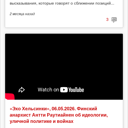
высказывания, которые говорят о сближении позиций...
2 месяца
назад
3
«Эхо Хельсинки», 06.05.2026. Финский
анархист Антти Раутиайнен об идеологии,
уличной политике и войнах