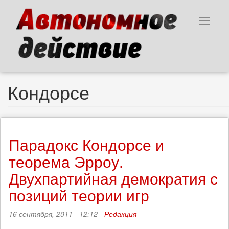
Перейти
к
Toggle
основному
navigat
содержанию
Кондорсе
Парадокс Кондорсе и
теорема Эрроу.
Двухпартийная демократия с
позиций теории игр
16 сентября, 2011 - 12:12 -
Редакция