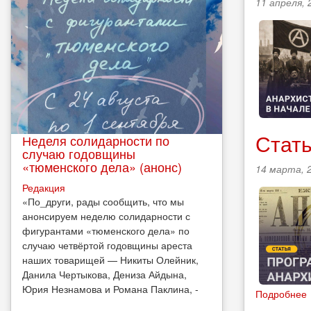
11 апреля, 
Стать
Неделя солидарности по
случаю годовщины
«тюменского дела» (анонс)
14 марта, 2
Редакция
​«По_други, рады сообщить, что мы
анонсируем неделю солидарности с
фигурантами «тюменского дела» по
случаю четвёртой годовщины ареста
наших товарищей — Никиты Олейник,
Данила Чертыкова, Дениза Айдына,
Юрия Незнамова и Романа Паклина, -
Подробнее