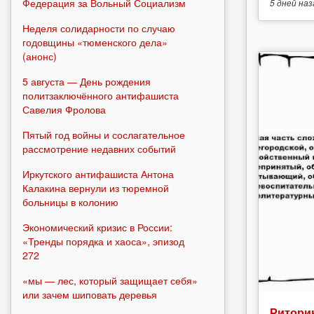
Федерация за Вольный Социализм
5 дней
наз
Неделя солидарности по случаю
годовщины «тюменского дела»
(анонс)
5 августа — День рождения
политзаключённого антифашиста
Савелия Фролова
Пятый год войны и сослагательное
рассмотрение недавних событий
Иркутского антифашиста Антона
Калакина вернули из тюремной
больницы в колонию
Экономический кризис в России:
«Тренды порядка и хаоса», эпизод
272
«мы — лес, который защищает себя»
или зачем шиповать деревья
Риторик