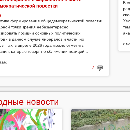
В е
мократической повестки
рад
сво
в
Хел
ктиве формирования общедемократической повестки
тем
арной точки зрения небезынтересно
ана
зировать позиции основных политических
тов - в данном случае либералов и частично
2 м
ов. Так, в апреле 2026 года можно отметить
ания, которые говорят о сближении позиций...
азад
3
одные новости