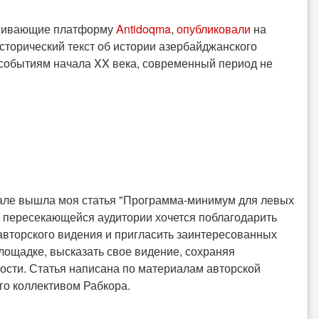
рживающие платформу
Antidoqma
,
опубликовали
на
сторический текст об истории азербайджанского
 событиям начала XX века, современный период не
канале вышла моя статья "Программа-минимум для левых
но пересекающейся аудитории хочется поблагодарить
авторского видения и пригласить заинтересованных
лощадке, высказать свое видение, сохраняя
сти. Статья написана по материалам авторской
го коллективом Рабкора.