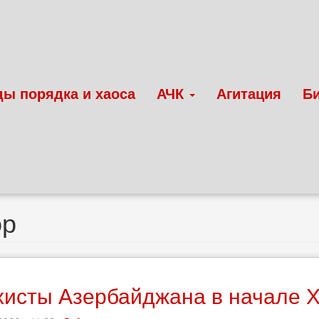
ды порядка и хаоса
АЧК
Агитация
Б
ор
исты Азербайджана в начале Х