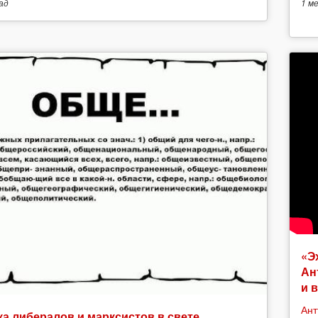
ад
1 м
«Э
Ан
и 
Ант
а либералов и марксистов в свете