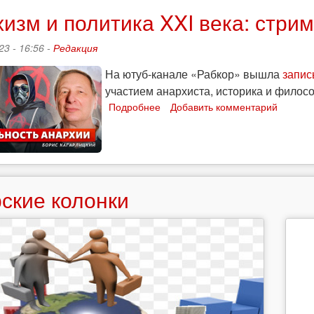
на
изм и политика XXI века: стри
Рабкоре
23 - 16:56 -
Редакция
На ютуб-канале «Рабкор» вышла
запис
участием анархиста, историка и филос
Подробнее
о
Добавить комментарий
Анархизм
и
политика
XXI
века:
стрим
ские колонки
с
участием
Петра
Рябова