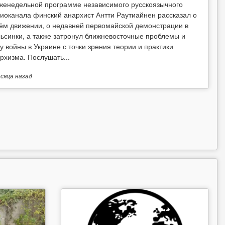
женедельной программе независимого русскоязычного
иоканала финский анархист Антти Раутиайнен рассказал о
ём движении, о недавней первомайской демонстрации в
ьсинки, а также затронул ближневосточные проблемы и
у войны в Украине с точки зрения теории и практики
рхизма. Послушать...
есяца
назад