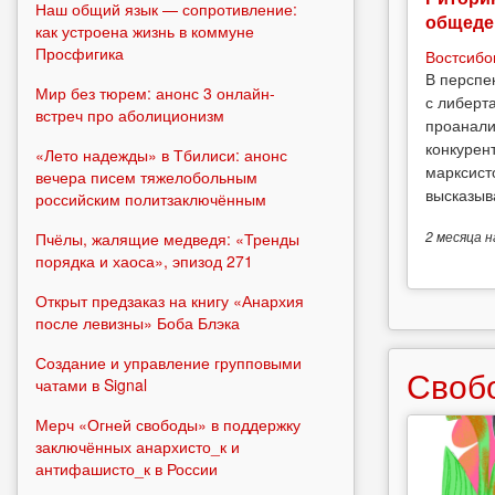
Наш общий язык — сопротивление:
общеде
как устроена жизнь в коммуне
Просфигика
Востсибо
В перспе
Мир без тюрем: анонс 3 онлайн-
с либерт
встреч про аболиционизм
проанали
конкурен
«Лето надежды» в Тбилиси: анонс
марксист
вечера писем тяжелобольным
высказыв
российским политзаключённым
Пчёлы, жалящие медведя: «Тренды
2 месяца
н
порядка и хаоса», эпизод 271
Открыт предзаказ на книгу «Анархия
после левизны» Боба Блэка
Создание и управление групповыми
Своб
чатами в Signal
Мерч «Огней свободы» в поддержку
заключённых анархисто_к и
антифашисто_к в России