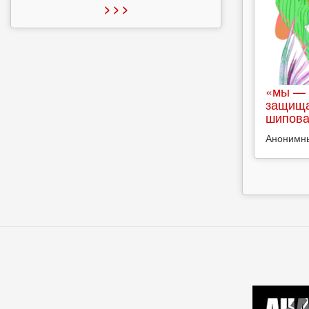
> > >
«мы — 
защища
шипова
Анонимн