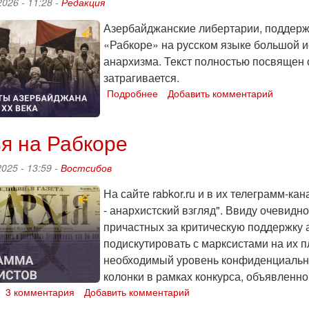
2026 - 11:28 -
Редакция
Азербайджанские либертарии, подде
«Рабкоре» на русском языке большой и
анархизма. Текст полностью посвящен
затрагивается.
Подробнее
о
Добавить комментарий
Анархисты
Азербайджана
я на Рабкоре
в
начале
ХХ
025 - 13:59 -
Востсибов
века
На сайте rabkor.ru и в их телеграмм-
- анархистский взгляд". Ввиду очевид
причастных за критическую поддержку 
подискутировать с марксистами на их п
необходимый уровень конфиденциально
колонки в рамках конкурса, объявленно
о
3 комментария
Добавить комментарий
Статья