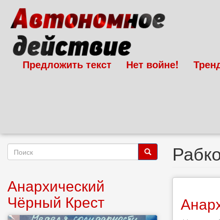
Перейти
к
основному
содержанию
Предложить текст
Нет войне!
Трен
Рабк
Форма
поиска
Поиск
Анархический
Чёрный Крест
Анарх