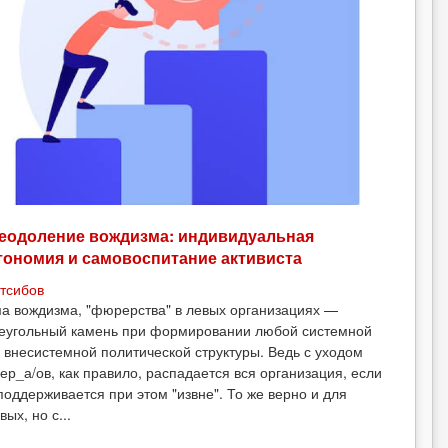
еодоление вождизма: индивидуальная
тономия и самовоспитание активиста
тсибов
а вождизма, "фюрерства" в левых организациях —
еугольный камень при формировании любой системной
 внесистемной политической структуры. Ведь с уходом
ер_а/ов, как правило, распадается вся организация, если
поддерживается при этом "извне". То же верно и для
вых, но с...