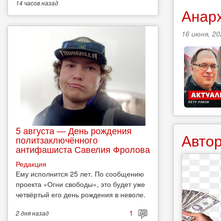
14 часов
назад
Анарх
16 июня, 20
5 августа — День рождения
Автор
политзаключённого
антифашиста Савелия Фролова
Редакция
Ему исполнится 25 лет. По сообщению
проекта «Огни свободы», это будет уже
четвёртый его день рождения в неволе.
1
2 дня
назад