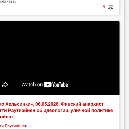
есяц
назад
8
хо Хельсинки», 06.05.2026. Финский анархист
тти Раутиайнен об идеологии, уличной политике
войнах
ти Раутиайнен