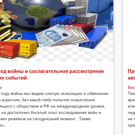
год войны и сослагательное рассмотрение
Пр
их событий
ав
в
Вос
 году войны мы видим слепую эскалацию и обвинение
Тем
в агрессии, без какой-либо попытки осмысления
кра
ящего с обществом в РФ на международном уровне,
или
 на достаточно богатый опыт исследования войн и
лид
ских режимов на сегодняшний момент. Также
не 
о...
пра