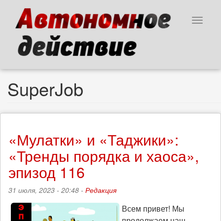
Перейти
к
Toggle
основному
navigat
содержанию
SuperJob
«Мулатки» и «Таджики»:
«Тренды порядка и хаоса»,
эпизод 116
31 июля, 2023 - 20:48 -
Редакция
Всем привет! Мы
продолжаем наш