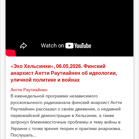
«Эхо Хельсинки», 06.05.2026. Финский
анархист Антти Раутиайнен об идеологии,
уличной политике и войнах
Антти Раутиайнен
В еженедельной программе независимого
русскоязычного радиоканала финский анархист Антти
Раутиайнен рассказал о своём движении, о недавней
первомайской демонстрации в Хельсинки, а также
затронул ближневосточные проблемы и тему войны в
Украине с точки зрения теории и практики анархизма.
Послушать...