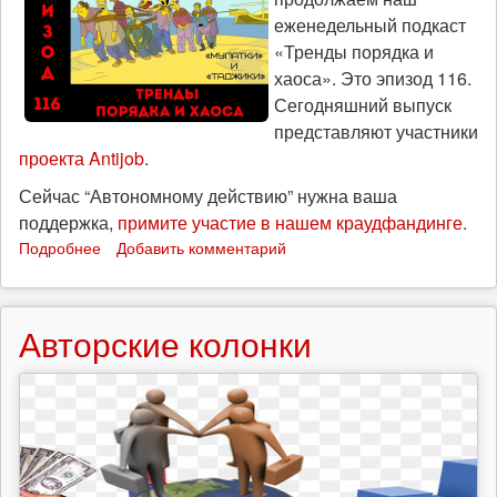
еженедельный подкаст
«Тренды порядка и
хаоса». Это эпизод 116.
Сегодняшний выпуск
представляют участники
проекта Antijob
.
Сейчас “Автономному действию” нужна ваша
поддержка,
примите участие в нашем краудфандинге
.
Подробнее
о
Добавить комментарий
«Мулатки»
и
«Таджики»:
Авторские колонки
«Тренды
порядка
и
хаоса»,
эпизод
116