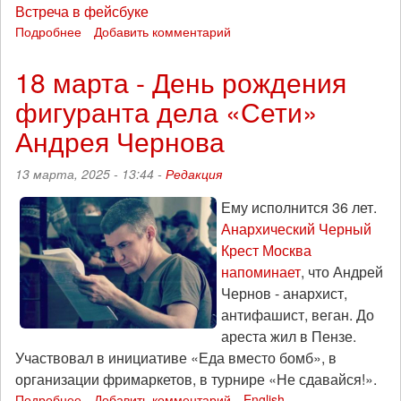
Встреча в фейсбуке
Подробнее
о
Добавить комментарий
Мастер-
класс
18 марта - День рождения
по
фигуранта дела «Сети»
веганским
варёным
Андрея Чернова
яйцам
и
13 марта, 2025 - 13:44 -
Редакция
вечер
солидарности
Ему исполнится 36 лет.
с
Анархический Черный
российскими
вег-
Крест Москва
политзаключёнными
напоминает
, что Андрей
пройдёт
Чернов - анархист,
в
антифашист, веган. До
Хельсинки
ареста жил в Пензе.
Участвовал в инициативе «Еда вместо бомб», в
организации фримаркетов, в турнире «Не сдавайся!».
Подробнее
о
Добавить комментарий
English