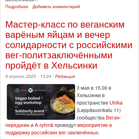
Подробнее
о
Добавить комментарий
В
Сербии
Мастер-класс по веганским
пройдет
варёным яйцам и вечер
палаточный
лагерь
солидарности с российскими
на
тему
вег-политзаключёнными
«Связь
пройдёт в Хельсинки
антиавторитарных
поколений
и
9 апреля, 2025 - 13:24 -
Редакция
коллективов»
3 мая в 15.00 в
Хельсинки в
пространстве
Ulrika
(Leppäsuonkatu 11)
сообщества
Веган-
передачки
и
A-ryhmä
проведут
мероприятие в
поддержку российских вег-заключённых
.