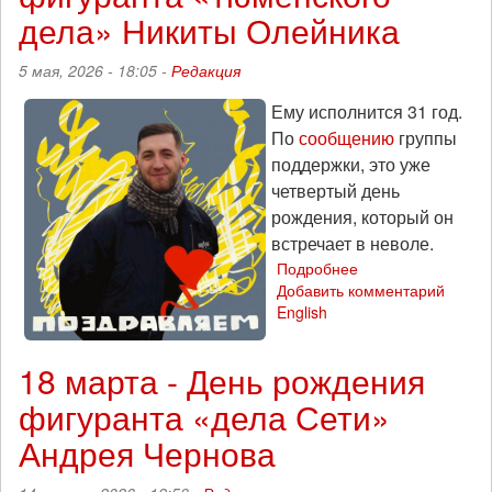
вег-
дела» Никиты Олейника
политзаключёнными
пройдёт
5 мая, 2026 - 18:05 -
Редакция
в
Ереване
Ему исполнится 31 год.
По
сообщению
группы
поддержки, это уже
четвертый день
рождения, который он
встречает в неволе.
Подробнее
о
Добавить комментарий
13
English
мая
—
День
18 марта - День рождения
рождения
фигуранта
фигуранта «дела Сети»
«тюменского
Андрея Чернова
дела»
Никиты
Олейника