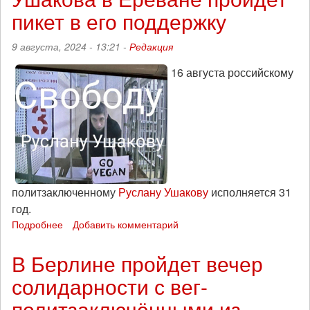
суда
пикет в его поддержку
по
«тюменскому
9 августа, 2024 - 13:21 -
Редакция
делу».
Роман
16 августа российскому
Паклин
переведен
в
СИЗО-1
Тюмени
политзаключенному
Руслану Ушакову
исполняется 31
год.
Подробнее
о
Добавить комментарий
В
день
В Берлине пройдет вечер
рождения
солидарности с вег-
Руслана
Ушакова
политзаключёнными из
в