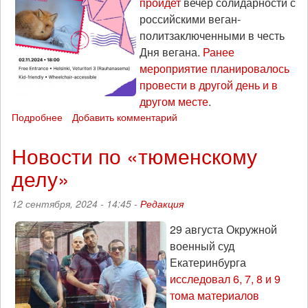
пройдет
вечер солидарности с
российскими веган-
политзаключенными в честь
Дня вегана.
Ранее
мероприятие планировалось
провести в другой день и в
другом месте
.
Подробнее
о
Добавить комментарий
Вечер
солидарности
Новости по «тюменскому
с
делу»
российскими
вег-
заключенными
12 сентября, 2024 - 14:45 -
Редакция
пройдет
в
29 августа Окружной
Хельсинки
военный суд
2
Екатеринбурга
ноября
исследовал 6, 7, 8 и 9
тома материалов