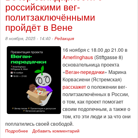
российскими вег-
вег-
политзаключёнными
политзаключёнными
из
России
пройдёт в Вене
пройдёт
в
8 ноября, 2025 - 14:40 -
Редакция
Кишинёве
16 ноября с 18.00 до 21.00 в
Amerlinghaus
(Stiftgasse 8)
основательница проекта
«
Веган-передачки
» Марина
Корвасиени (Ястремская)
расскажет
о положении вег-
политзаключённых в России,
о том, как проект помогает
своим подопечным, а также о
том, кто эти люди и за что они
поплатились своей свободой.
Подробнее
о
Добавить комментарий
Вечер