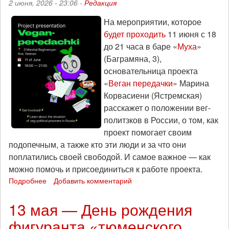
2 июня, 2026 - 23:06 -
Редакция
На мероприятии, которое
будет проходить
11 июня с 18
до 21 часа в баре «
Муха
»
(Баграмяна, 3),
основательница проекта
«
Веган передачки
» Марина
Корвасиени (Ястремская)
расскажет о положении вег-
политзков в России, о том, как
проект помогает своим
подопечным, а также кто эти люди и за что они
поплатились своей свободой. И самое важное — как
можно помочь и присоединиться к работе проекта.
Подробнее
о
Добавить комментарий
Вечер
солидарности
13 мая — День рождения
с
фигуранта «тюменского
российскими