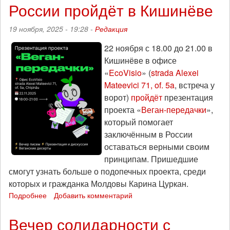
России пройдёт в Кишинёве
добивается
оказания
19 ноября, 2025 - 19:28 -
Редакция
надлежащей
медпомощи
22 ноября с 18.00 до 21.00 в
Кишинёве в офисе
«
EcoVisio
» (
strada Alexei
Mateevici 71, of. 5a
, встреча у
ворот)
пройдёт
презентация
проекта «
Веган-передачки
»,
который помогает
заключённым в России
оставаться верными своим
принципам. Пришедшие
смогут узнать больше о подопечных проекта, среди
которых и гражданка Молдовы Карина Цуркан.
Подробнее
о
Добавить комментарий
Вечер
солидарности
Вечер солидарности с
с