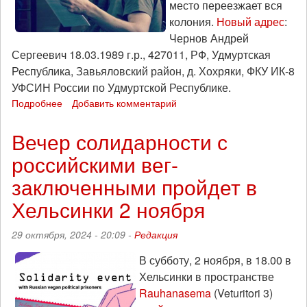
место переезжает вся
колония.
Новый адрес
:
Чернов Андрей
Сергеевич 18.03.1989 г.р., 427011, РФ, Удмуртская
Республика, Завьяловский район, д. Хохряки, ФКУ ИК-8
УФСИН России по Удмуртской Республике.
Подробнее
о
Добавить комментарий
Фигуранта
дела
Вечер солидарности с
"Сети"
российскими вег-
Андрея
Чернова
заключенными пройдет в
этапировали
в
Хельсинки 2 ноября
другую
колонию
29 октября, 2024 - 20:09 -
Редакция
в
Удмуртии
В субботу, 2 ноября, в 18.00 в
Хельсинки в пространстве
Rauhanasema
(Veturitori 3)