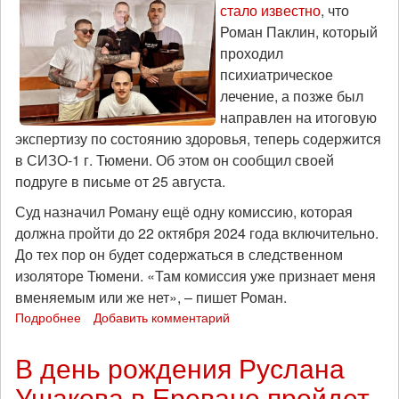
стало известно
, что
Роман Паклин, который
проходил
психиатрическое
лечение, а позже был
направлен на итоговую
экспертизу по состоянию здоровья, теперь содержится
в СИЗО-1 г. Тюмени. Об этом он сообщил своей
подруге в письме от 25 августа.
Суд назначил Роману ещё одну комиссию, которая
должна пройти до 22 октября 2024 года включительно.
До тех пор он будет содержаться в следственном
изоляторе Тюмени. «Там комиссия уже признает меня
вменяемым или же нет», – пишет Роман.
Подробнее
о
Добавить комментарий
29
августа
В день рождения Руслана
-
Ушакова в Ереване пройдет
продолжение