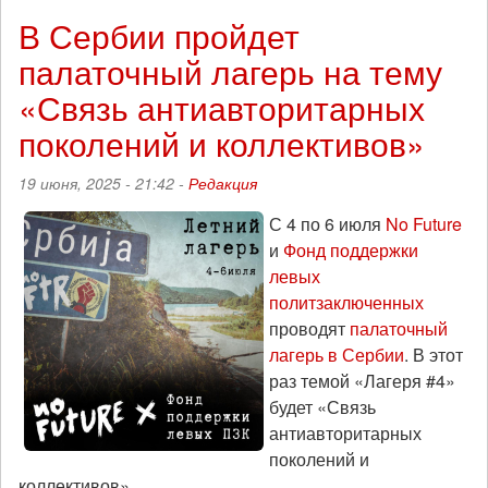
солидарности
В Сербии пройдет
с
палаточный лагерь на тему
российскими
вег-
«Связь антиавторитарных
политзаключёнными
пройдёт
поколений и коллективов»
в
Вене
19 июня, 2025 - 21:42 -
Редакция
С 4 по 6 июля
No Future
и
Фонд поддержки
левых
политзаключенных
проводят
палаточный
лагерь в Сербии
. В этот
раз темой «Лагеря #4»
будет «Связь
антиавторитарных
поколений и
коллективов».