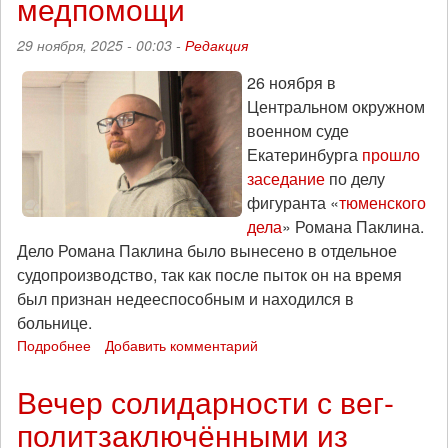
медпомощи
Сети»
Андрея
29 ноября, 2025 - 00:03 -
Редакция
Чернова
26 ноября в
Центральном окружном
военном суде
Екатеринбурга
прошло
заседание
по делу
фигуранта «
тюменского
дела
» Романа Паклина.
Дело Романа Паклина было вынесено в отдельное
судопроизводство, так как после пыток он на время
был признан недееспособным и находился в
больнице.
Подробнее
о
Добавить комментарий
Фигурант
«тюменского
Вечер солидарности с вег-
дела»
политзаключёнными из
Роман
Паклин