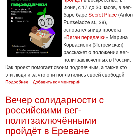
июня, с 17 до 20 часов, в вег-
баре баре
Secret Place
(Anton
Purtseladze st., 28),
основательница проекта
«
Веган передачки
» Марина
Корвасиени (Ястремская)
расскажет о положении вег-
политзаключённых в России.
Как проект помогает своим подопечным, а также кто
эти люди и за что они поплатились своей свободой.
Подробнее
о
Добавить комментарий
В
Тбилиси
Вечер солидарности с
пройдёт
российскими вег-
вечер
солидарности
политзаключёнными
с
российскими
пройдёт в Ереване
вег-
политзаключёнными