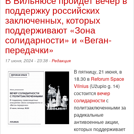
В Вильнюсе пройдет вечер в
пройдет
поддержку российских
вечер
солидарности
заключенных, которых
с
вег-
поддерживают «Зона
политзаключёнными
солидарности» и «Веган-
из
России
передачки»
17 июня, 2024 - 23:38 -
Редакция
В пятницу, 21 июня, в
18.30 в
Reforum Space
Vilnius
(Užupio g. 14)
состоится
вечер
солидарности
с
политзаключенными за
радикальные
антивоенные акции,
которых поддерживает