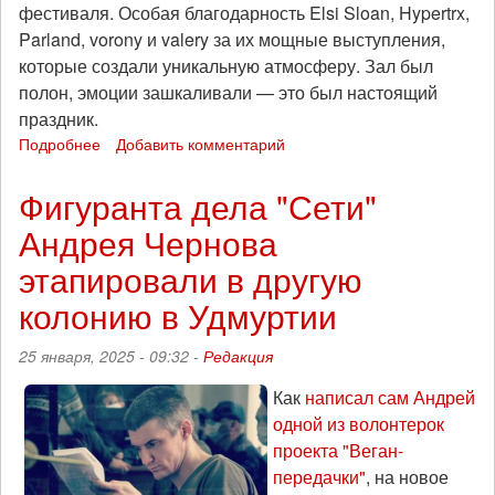
фестиваля. Особая благодарность Elsi Sloan, Hypertrx,
Parland, vorony и valery за их мощные выступления,
которые создали уникальную атмосферу. Зал был
полон, эмоции зашкаливали — это был настоящий
праздник.
Подробнее
о
Добавить комментарий
Итоги
фестиваля
Фигуранта дела "Сети"
«Дед
Андрея Чернова
Мороз
против
этапировали в другую
Путина
2025»
колонию в Удмуртии
25 января, 2025 - 09:32 -
Редакция
Как
написал сам Андрей
одной из волонтерок
проекта "Веган-
передачки"
, на новое