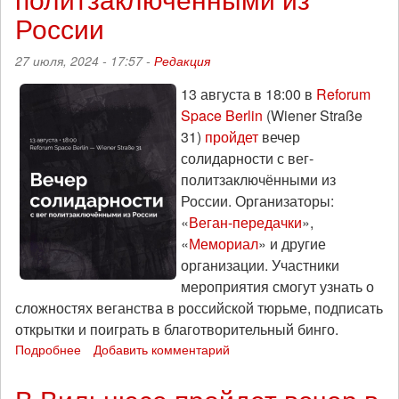
Ереване
России
пройдет
пикет
27 июля, 2024 - 17:57 -
Редакция
в
его
13 августа в 18:00 в
Reforum
поддержку
Space Berlin
(Wiener Straße
31)
пройдет
вечер
солидарности с вег-
политзаключёнными из
России. Организаторы:
«
Веган-передачки
»,
«
Мемориал
» и другие
организации. Участники
мероприятия смогут узнать о
сложностях веганства в российской тюрьме, подписать
открытки и поиграть в благотворительный бинго.
Подробнее
о
Добавить комментарий
В
Берлине