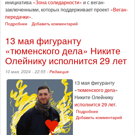
инициатива
«Зона солидарности»
и с веган-
заключенными, которых поддерживает проект
«Веган-
передачки»
.
Подробнее
о
Добавить комментарий
В
Вильнюсе
13 мая фигуранту
пройдет
«тюменского дела» Никите
вечер
в
Олейнику исполнится 29 лет
поддержку
российских
10 мая, 2024 - 22:55 -
Редакция
заключенных,
которых
13 мая фигуранту
поддерживают
«
тюменского дела
»
«Зона
солидарности»
Никите Олейнику
и
исполнится 29 лет
.
«Веган-
Подробнее
о
передачки»
Добавить комментарий
13
мая
фигуранту