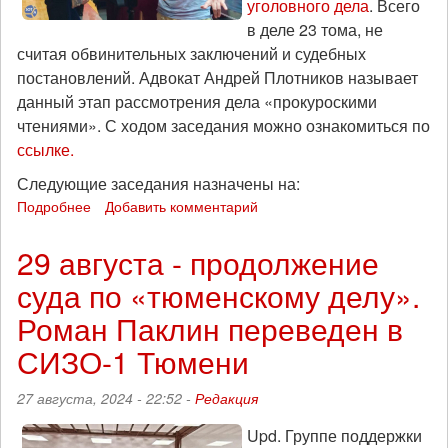
уголовного дела
. Всего
в деле 23 тома, не
считая обвинительных заключений и судебных
постановлений. Адвокат Андрей Плотников называет
данный этап рассмотрения дела «прокуроскими
чтениями». С ходом заседания можно ознакомиться по
ссылке.
Следующие заседания назначены на:
Подробнее
о
Добавить комментарий
Новости
по
29 августа - продолжение
«тюменскому
суда по «тюменскому делу».
делу»
Роман Паклин переведен в
СИЗО-1 Тюмени
27 августа, 2024 - 22:52 -
Редакция
Upd. Группе поддержки