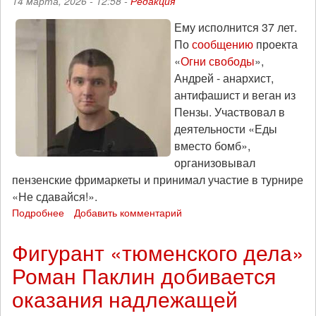
14 марта, 2026 - 12:58 -
Редакция
Ему исполнится 37 лет.
По
сообщению
проекта
«
Огни свободы
»,
Андрей - анархист,
антифашист и веган из
Пензы. Участвовал в
деятельности «Еды
вместо бомб»,
организовывал
пензенские фримаркеты и принимал участие в турнире
«Не сдавайся!».
Подробнее
о
Добавить комментарий
18
марта
Фигурант «тюменского дела»
-
Роман Паклин добивается
День
рождения
оказания надлежащей
фигуранта
«дела