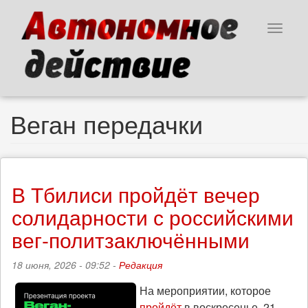
Перейти
к
Toggle
основному
navigat
содержанию
Веган передачки
В Тбилиси пройдёт вечер
солидарности с российскими
вег-политзаключёнными
18 июня, 2026 - 09:52 -
Редакция
На мероприятии, которое
пройдёт
в воскресенье, 21