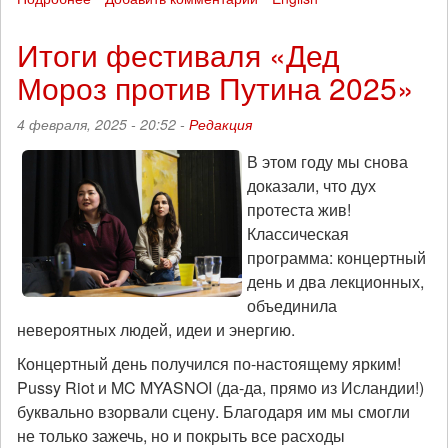
18
марта
Итоги фестиваля «Дед
-
Мороз против Путина 2025»
День
рождения
фигуранта
4 февраля, 2025 - 20:52 -
Редакция
дела
«Сети»
В этом году мы снова
Андрея
доказали, что дух
Чернова
протеста жив!
Классическая
программа: концертный
день и два лекционных,
объединила
невероятных людей, идеи и энергию.
Концертный день получился по-настоящему ярким!
Pussy Riot и MC MYASNOI (да-да, прямо из Исландии!)
буквально взорвали сцену. Благодаря им мы смогли
не только зажечь, но и покрыть все расходы