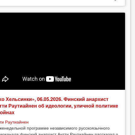
хо Хельсинки», 06.05.2026. Финский анархист
тти Раутиайнен об идеологии, уличной политике
войнах
ти Раутиайнен
женедельной программе независимого русскоязычного
иоканала финский анархист Антти Раутиайнен рассказал о