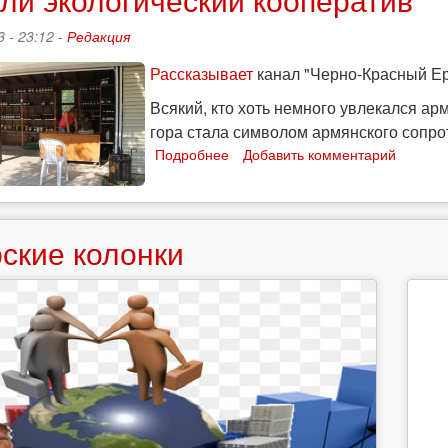
3 - 23:12 -
Редакция
Рассказывает
канал "Черно-Красный Ер
Всякий, кто хоть немного увлекался ар
гора стала символом армянского сопро
Подробнее
о
Добавить комментарий
Как
женщины
из
последней
ские колонки
армянской
деревни
Муса-
Дага
создали
экологический
кооператив