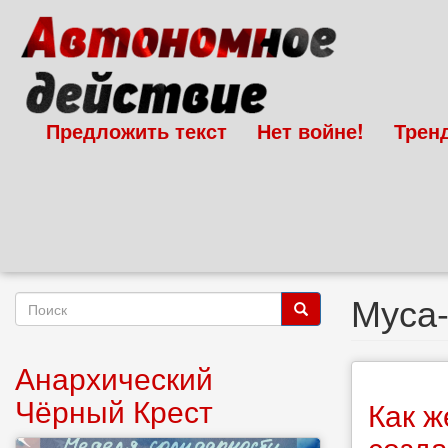
Перейти
к
основному
содержанию
Предложить текст
Нет войне!
Трен
Муса-
Форма
поиска
Поиск
Анархический
Чёрный Крест
Как ж
созда