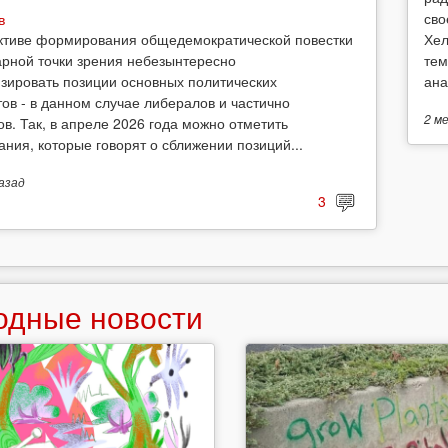
сво
в
Хел
ктиве формирования общедемократической повестки
тем
арной точки зрения небезынтересно
ана
зировать позиции основных политических
тов - в данном случае либералов и частично
2 м
ов. Так, в апреле 2026 года можно отметить
ания, которые говорят о сближении позиций...
азад
3
одные новости