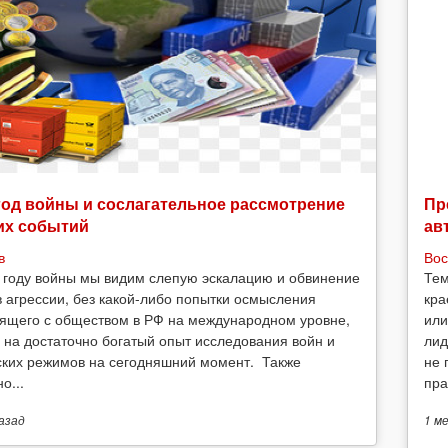
год войны и сослагательное рассмотрение
Пр
их событий
ав
в
Вос
 году войны мы видим слепую эскалацию и обвинение
Тем
в агрессии, без какой-либо попытки осмысления
кра
ящего с обществом в РФ на международном уровне,
или
 на достаточно богатый опыт исследования войн и
лид
ских режимов на сегодняшний момент. Также
не 
о...
пра
азад
1 м