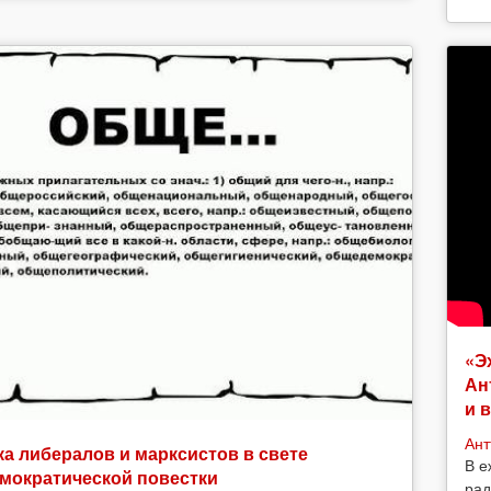
«Э
Ан
и 
Ант
а либералов и марксистов в свете
В е
мократической повестки
рад