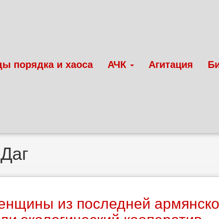
ды порядка и хаоса
АЧК
Агитация
Б
Даг
енщины из последней армянско
ли экологический кооператив