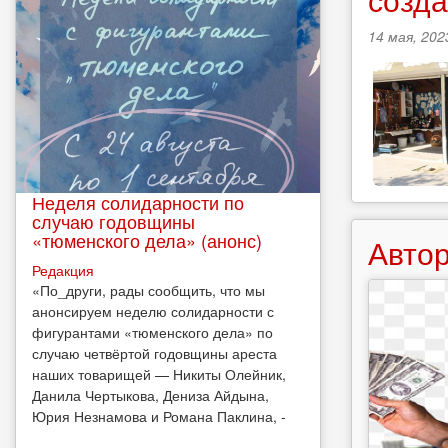
14 мая, 202
Неделя солидарности по
случаю годовщины
«тюменского дела» (анонс)
Автор
Редакция
​«По_други, рады сообщить, что мы
анонсируем неделю солидарности с
фигурантами «тюменского дела» по
случаю четвёртой годовщины ареста
наших товарищей — Никиты Олейник,
Данила Чертыкова, Дениза Айдына,
Юрия Незнамова и Романа Паклина, -