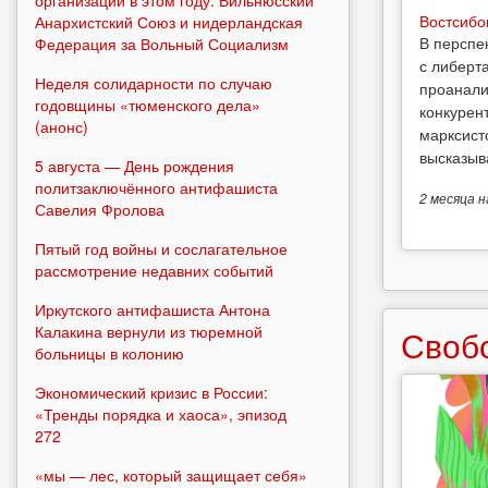
Востсибо
Анархистский Союз и нидерландская
В перспе
Федерация за Вольный Социализм
с либерт
Неделя солидарности по случаю
проанали
годовщины «тюменского дела»
конкурен
(анонс)
марксист
высказыв
5 августа — День рождения
политзаключённого антифашиста
2 месяца
н
Савелия Фролова
Пятый год войны и сослагательное
рассмотрение недавних событий
Иркутского антифашиста Антона
Калакина вернули из тюремной
Своб
больницы в колонию
Экономический кризис в России:
«Тренды порядка и хаоса», эпизод
272
«мы — лес, который защищает себя»