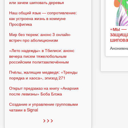
или зачем шиповать деревья
Наш общий язык — сопротивление:
как устроена жизнь в коммуне
Просфигика
«мы — 
защища
Мир без тюрем: анонс 3 онлайн-
шипова
встреч про аболиционизм
Анонимн
«Лето надежды» в Тбилиси: анонс
вечера писем тяжелобольным
российским политзаключённым
Пчёлы, жалящие медведя: «Тренды
порядка и хаоса», эпизод 271
Открыт предзаказ на книгу «Анархия
после левизны» Боба Блэка
Создание и управление групповыми
чатами в Signal
> > >