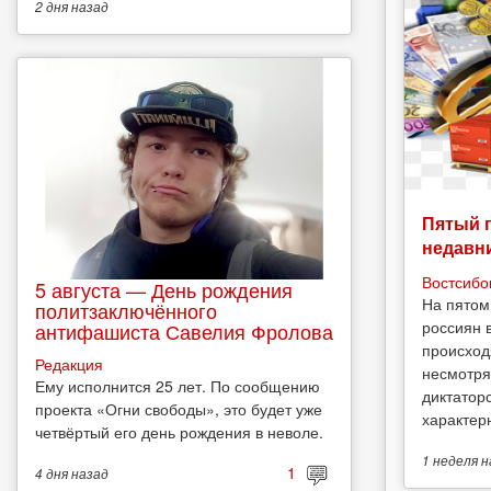
2 дня
назад
Пятый 
недавн
Востсибо
5 августа — День рождения
На пятом
политзаключённого
россиян 
антифашиста Савелия Фролова
происход
Редакция
несмотря
Ему исполнится 25 лет. По сообщению
диктатор
проекта «Огни свободы», это будет уже
характерн
четвёртый его день рождения в неволе.
1 неделя
н
1
4 дня
назад