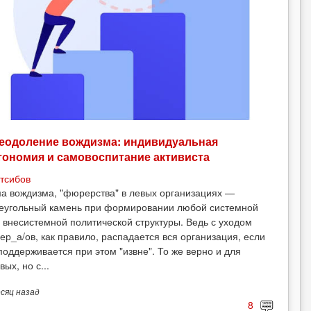
еодоление вождизма: индивидуальная
тономия и самовоспитание активиста
тсибов
а вождизма, "фюрерства" в левых организациях —
еугольный камень при формировании любой системной
 внесистемной политической структуры. Ведь с уходом
ер_а/ов, как правило, распадается вся организация, если
поддерживается при этом "извне". То же верно и для
вых, но с...
есяц
назад
8