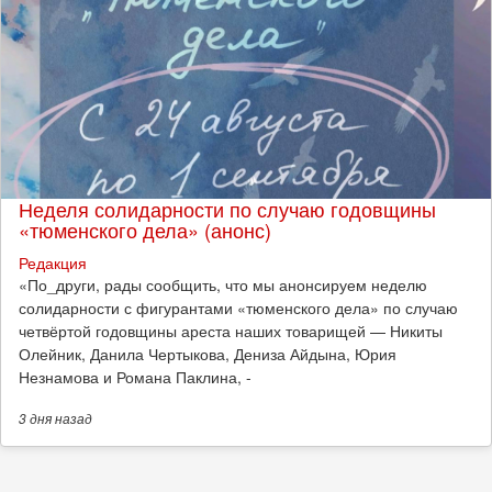
Неделя солидарности по случаю годовщины
«тюменского дела» (анонс)
Редакция
​«По_други, рады сообщить, что мы анонсируем неделю
солидарности с фигурантами «тюменского дела» по случаю
четвёртой годовщины ареста наших товарищей — Никиты
Олейник, Данила Чертыкова, Дениза Айдына, Юрия
Незнамова и Романа Паклина, -
3 дня
назад