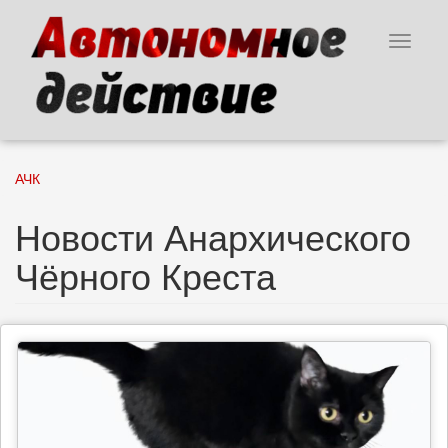
Перейти
к
Toggle
основному
navigat
содержанию
АЧК
Новости Анархического
Чёрного Креста