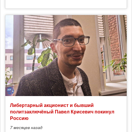
Либертарный акционист и бывший
политзаключёный Павел Крисевич покинул
Россию
7 месяцев
назад