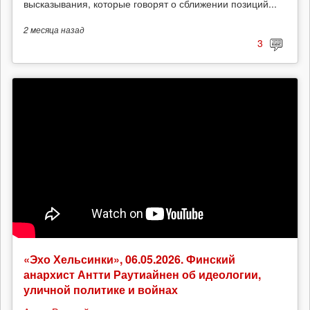
высказывания, которые говорят о сближении позиций...
2 месяца
назад
3
«Эхо Хельсинки», 06.05.2026. Финский
анархист Антти Раутиайнен об идеологии,
уличной политике и войнах