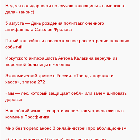
Неделя солидарности по случаю годовщины «тюменского
дела» (анонс)
5 августа — День рождения политзаключённого
антифашиста Савелия Фролова
Пятый год войны и сослагательное рассмотрение недавних
событий
Иркутского антифашиста Антона Калакина вернули из
тюремной больницы в колонию
Экономический кризис в России: «Тренды порядка и
хаоса», эпизод 272
«мы — лес, который защищает себя» или зачем шиповать
деревья
Наш общий язык — сопротивление: как устроена жизнь в
коммуне Просфигика
Мир без тюрем: анонс 3 онлайн-встреч про аболиционизм
«Лето надежды» в Тбилиси: анонс вечера писем