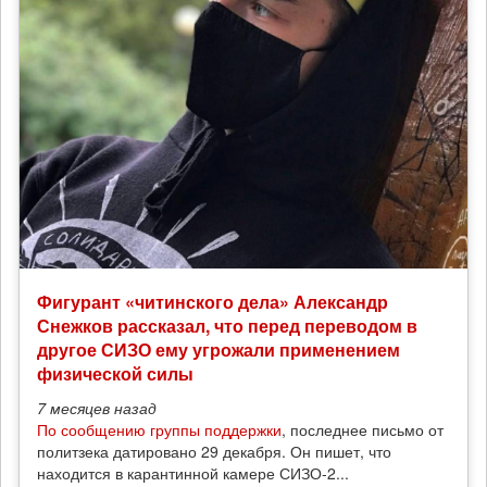
Фигурант «читинского дела» Александр
Снежков рассказал, что перед переводом в
другое СИЗО ему угрожали применением
физической силы
7 месяцев
назад
По сообщению группы поддержки
, последнее письмо от
политзека датировано 29 декабря. Он пишет, что
находится в карантинной камере СИЗО-2...