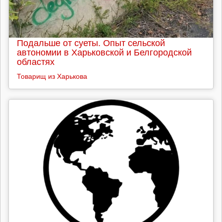
Подальше от суеты. Опыт сельской
автономии в Харьковской и Белгородской
областях
Товарищ из Харькова