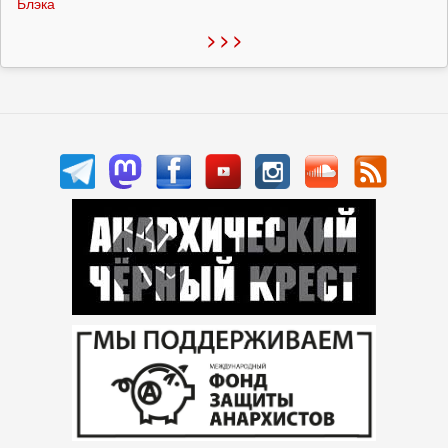
Блэка
> > >