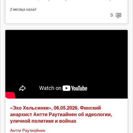
2 месяца
назад
3
«Эхо Хельсинки», 06.05.2026. Финский
анархист Антти Раутиайнен об идеологии,
уличной политике и войнах
Антти Раутиайнен