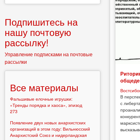
Подпишитесь на
нашу почтовую
рассылку!
Управление подписками на почтовые
рассылки
Риторик
общеде
Все материалы
Востсибо
В перспе
Фальшивые елочные игрушки:
с либерт
«Тренды порядка и хаоса», эпизод
проанали
273
конкурен
Появление двух новых анархистских
марксист
организаций в этом году: Вильнюсский
высказыв
Анархистский Союз и нидерландская