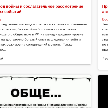
год войны и сослагательное рассмотрение
Пр
их событий
ав
в
Вос
 году войны мы видим слепую эскалацию и обвинение
Тем
в агрессии, без какой-либо попытки осмысления
кра
ящего с обществом в РФ на международном уровне,
или
 на достаточно богатый опыт исследования войн и
лид
ских режимов на сегодняшний момент. Также
не 
о...
пра
ад
1 м