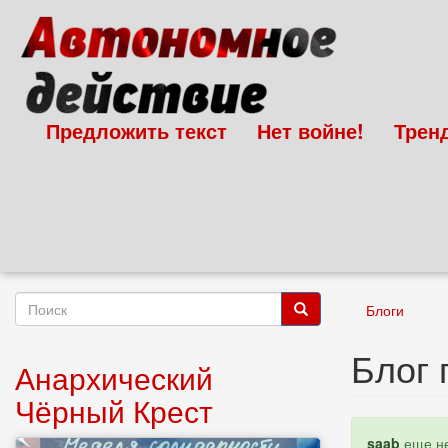
Перейти
к
основному
содержанию
Предложить текст
Нет войне!
Трен
Форма
Блоги
поиска
Поиск
Блог 
Анархический
Чёрный Крест
Статус
saab
еще не