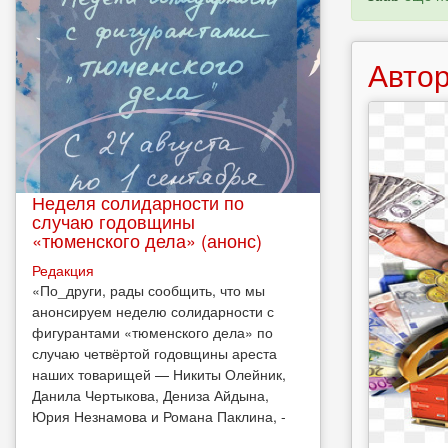
Автор
Неделя солидарности по
случаю годовщины
«тюменского дела» (анонс)
Редакция
​«По_други, рады сообщить, что мы
анонсируем неделю солидарности с
фигурантами «тюменского дела» по
случаю четвёртой годовщины ареста
наших товарищей — Никиты Олейник,
Данила Чертыкова, Дениза Айдына,
Юрия Незнамова и Романа Паклина, -