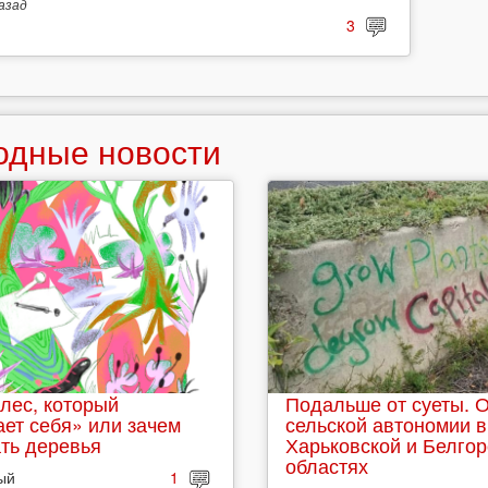
азад
3
одные новости
лес, который
Подальше от суеты. 
ет себя» или зачем
сельской автономии в
ть деревья
Харьковской и Белго
областях
ый
1