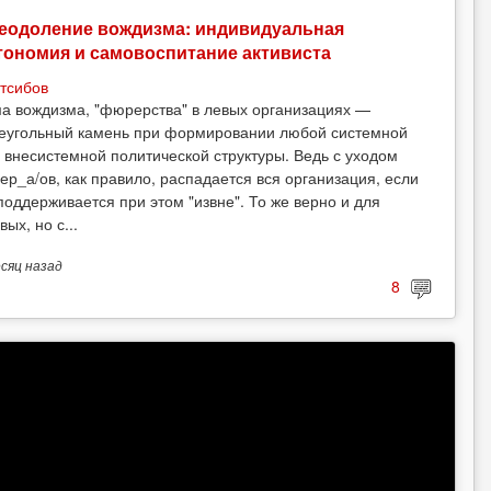
еодоление вождизма: индивидуальная
тономия и самовоспитание активиста
тсибов
а вождизма, "фюрерства" в левых организациях —
еугольный камень при формировании любой системной
 внесистемной политической структуры. Ведь с уходом
ер_а/ов, как правило, распадается вся организация, если
поддерживается при этом "извне". То же верно и для
вых, но с...
есяц
назад
8