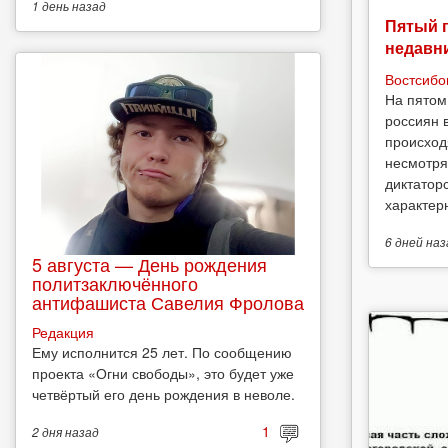
1 день
назад
Пятый 
недавн
Востсибо
На пятом
россиян 
происход
несмотря
диктатор
характерн
6 дней
наз
5 августа — День рождения
политзаключённого
антифашиста Савелия Фролова
Редакция
Ему исполнится 25 лет. По сообщению
проекта «Огни свободы», это будет уже
четвёртый его день рождения в неволе.
1
2 дня
назад