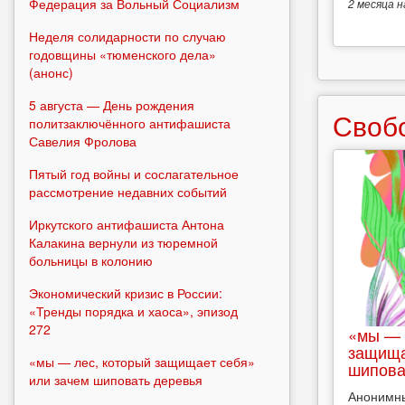
Федерация за Вольный Социализм
2 месяца
н
Неделя солидарности по случаю
годовщины «тюменского дела»
(анонс)
5 августа — День рождения
Своб
политзаключённого антифашиста
Савелия Фролова
Пятый год войны и сослагательное
рассмотрение недавних событий
Иркутского антифашиста Антона
Калакина вернули из тюремной
больницы в колонию
Экономический кризис в России:
«Тренды порядка и хаоса», эпизод
272
«мы — 
защища
«мы — лес, который защищает себя»
шипова
или зачем шиповать деревья
Анонимн