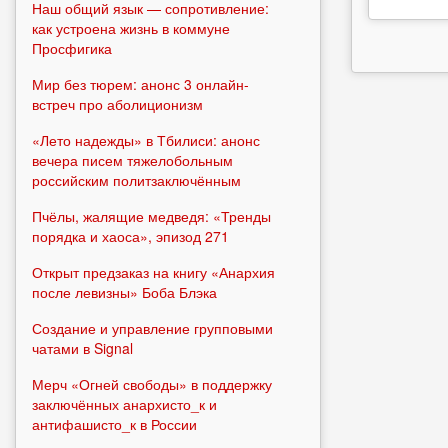
Наш общий язык — сопротивление:
как устроена жизнь в коммуне
Просфигика
Мир без тюрем: анонс 3 онлайн-
встреч про аболиционизм
«Лето надежды» в Тбилиси: анонс
вечера писем тяжелобольным
российским политзаключённым
Пчёлы, жалящие медведя: «Тренды
порядка и хаоса», эпизод 271
Открыт предзаказ на книгу «Анархия
после левизны» Боба Блэка
Создание и управление групповыми
чатами в Signal
Мерч «Огней свободы» в поддержку
заключённых анархисто_к и
антифашисто_к в России