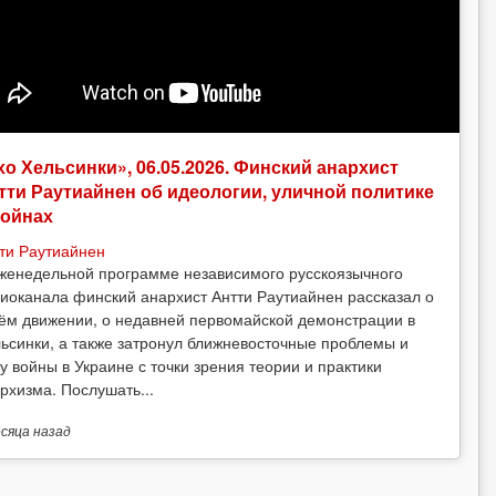
хо Хельсинки», 06.05.2026. Финский анархист
тти Раутиайнен об идеологии, уличной политике
войнах
ти Раутиайнен
женедельной программе независимого русскоязычного
иоканала финский анархист Антти Раутиайнен рассказал о
ём движении, о недавней первомайской демонстрации в
ьсинки, а также затронул ближневосточные проблемы и
у войны в Украине с точки зрения теории и практики
рхизма. Послушать...
есяца
назад