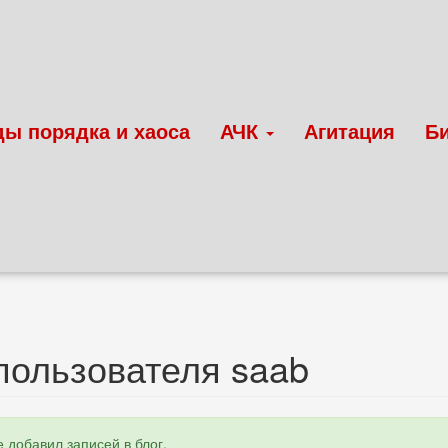
ды порядка и хаоса
АЧК
Агитация
Б
пользователя saab
 добавил записей в блог.