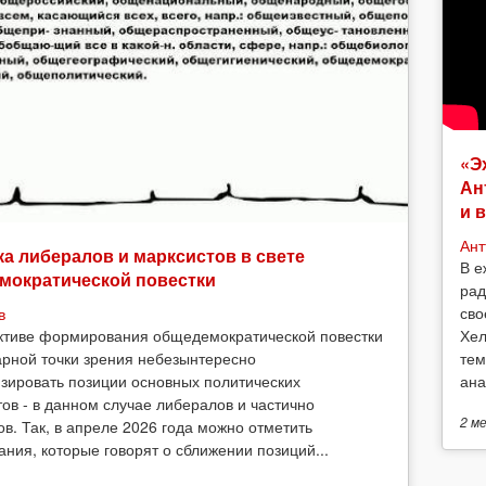
«Э
Ан
и 
Ант
а либералов и марксистов в свете
В е
мократической повестки
рад
сво
в
Хел
ктиве формирования общедемократической повестки
тем
арной точки зрения небезынтересно
ана
зировать позиции основных политических
тов - в данном случае либералов и частично
2 м
ов. Так, в апреле 2026 года можно отметить
ания, которые говорят о сближении позиций...