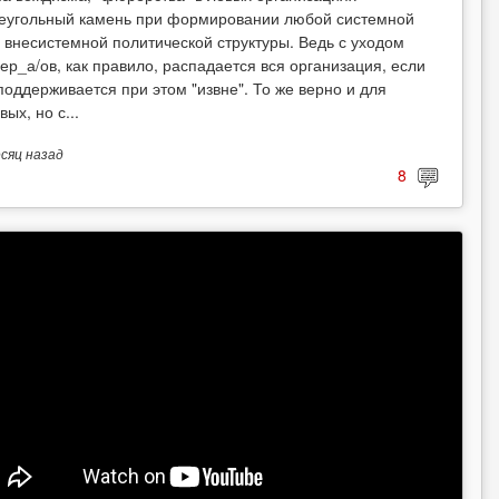
еугольный камень при формировании любой системной
 внесистемной политической структуры. Ведь с уходом
ер_а/ов, как правило, распадается вся организация, если
поддерживается при этом "извне". То же верно и для
вых, но с...
есяц
назад
8