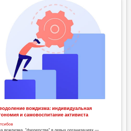
еодоление вождизма: индивидуальная
тономия и самовоспитание активиста
тсибов
а вождизма, "фюрерства" в левых организациях —