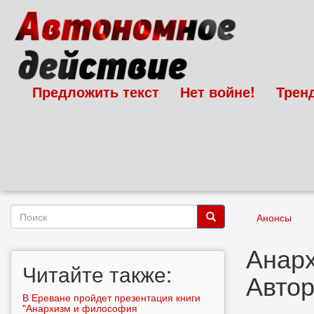
Перейти
к
основному
содержанию
Предложить текст
Нет войне!
Трен
Форма
Анонсы
поиска
Поиск
Анарх
Читайте также:
Автор
В Ереване пройдет презентация книги
"Анархизм и философия