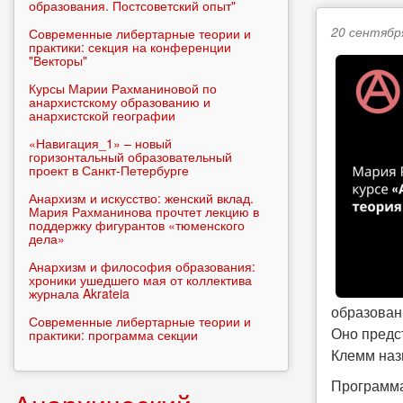
образования. Постсоветский опыт"
20 сентября
Современные либертарные теории и
практики: секция на конференции
"Векторы"
Курсы Марии Рахманиновой по
анархистскому образованию и
анархистской географии
«Навигация_1» – новый
горизонтальный образовательный
проект в Санкт-Петербурге
Анархизм и искусство: женский вклад.
Мария Рахманинова прочтет лекцию в
поддержку фигурантов «тюменского
дела»
Анархизм и философия образования:
хроники ушедшего мая от коллектива
журнала Akrateia
образован
Современные либертарные теории и
Оно предс
практики: программа секции
Клемм наз
Программа 