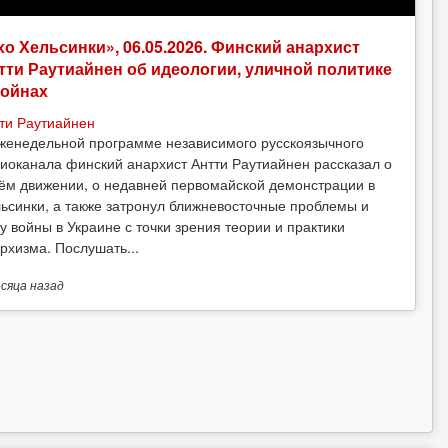
хо Хельсинки», 06.05.2026. Финский анархист
тти Раутиайнен об идеологии, уличной политике
войнах
ти Раутиайнен
женедельной программе независимого русскоязычного
иоканала финский анархист Антти Раутиайнен рассказал о
ём движении, о недавней первомайской демонстрации в
ьсинки, а также затронул ближневосточные проблемы и
у войны в Украине с точки зрения теории и практики
рхизма. Послушать...
есяца
назад