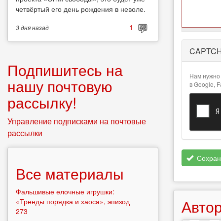
четвёртый его день рождения в неволе.
1
3 дня
назад
Более
CAPTC
подробная
информация
Подпишитесь на
о текстовых
Нам нужно 
нашу почтовую
форматах
в Google, 
рассылку!
Управление подписками на почтовые
рассылки
Сохран
Все материалы
Фальшивые елочные игрушки:
Автор
«Тренды порядка и хаоса», эпизод
273