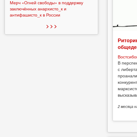
Мерч «Огней свободы» в поддержку
заключённых анархисто_к и
антифашисто_к в России
> > >
Риторик
общеде
Востсибо
В перспе
с либерт
проанали
конкурен
марксист
высказыв
2 месяца
н