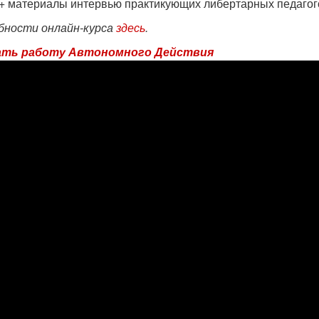
+ материалы интервью практикующих либертарных педагог
бности онлайн-курса
здесь
.
ть работу Автономного Действия