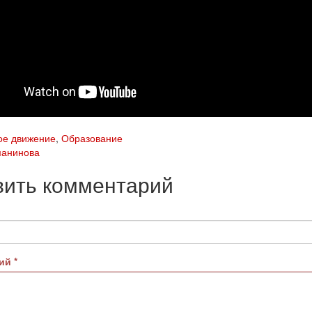
ое движение
,
Образование
манинова
вить комментарий
рий
*