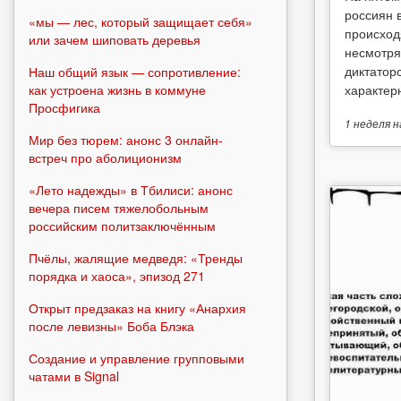
россиян 
«мы — лес, который защищает себя»
происход
или зачем шиповать деревья
несмотря
диктатор
Наш общий язык — сопротивление:
как устроена жизнь в коммуне
характерн
Просфигика
1 неделя
н
Мир без тюрем: анонс 3 онлайн-
встреч про аболиционизм
«Лето надежды» в Тбилиси: анонс
вечера писем тяжелобольным
российским политзаключённым
Пчёлы, жалящие медведя: «Тренды
порядка и хаоса», эпизод 271
Открыт предзаказ на книгу «Анархия
после левизны» Боба Блэка
Создание и управление групповыми
чатами в Signal