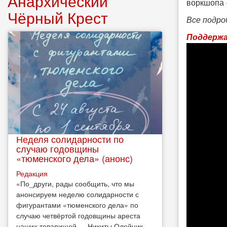
Анархический
воркшопа 
Чёрный Крест
Все подро
Поддержа
Неделя солидарности по
случаю годовщины
«тюменского дела» (анонс)
Редакция
​«По_други, рады сообщить, что мы
анонсируем неделю солидарности с
фигурантами «тюменского дела» по
случаю четвёртой годовщины ареста
наших товарищей — Никиты Олейник,