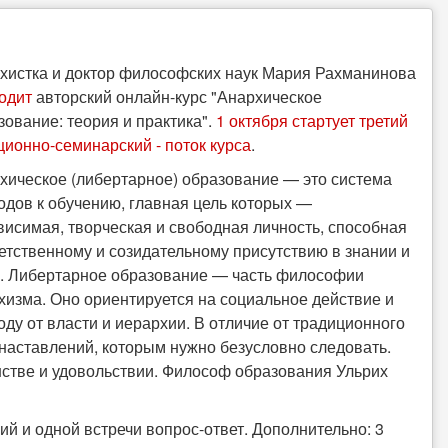
хистка и доктор философских наук Мария Рахманинова
одит
авторский онлайн-курс "Анархическое
зование: теория и практика".
1 октября стартует третий
кционно-семинарский - поток курса
.
хическое (либертарное) образование — это система
одов к обучению, главная цель которых —
висимая, творческая и свободная личность, способная
ветственному и созидательному присутствию в знании и
. Либертарное образование — часть философии
хизма. Оно ориентируется на социальное действие и
оду от власти и иерархии. В отличие от традиционного
наставлений, которым нужно безусловно следовать.
нстве и удовольствии. Философ образования Ульрих
ций и одной встречи вопрос-ответ. Дополнительно: 3