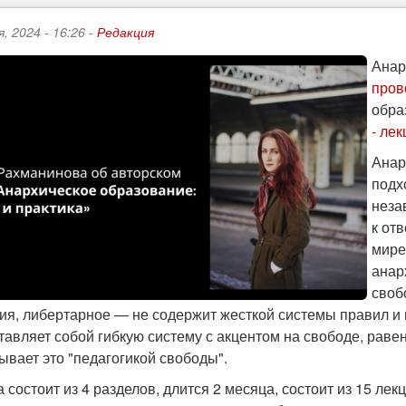
, 2024 - 16:26 -
Редакция
Анар
пров
обра
- ле
Анар
подх
неза
к от
мире
анар
своб
ия, либертарное — не содержит жесткой системы правил и 
тавляет собой гибкую систему с акцентом на свободе, раве
ывает это "педагогикой свободы".
состоит из 4 разделов, длится 2 месяца, состоит из 15 лек