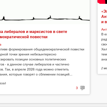
«Э
Ан
и 
Ант
а либералов и марксистов в свете
В е
мократической повестки
рад
сво
в
Хел
ктиве формирования общедемократической повестки
тем
арной точки зрения небезынтересно
ана
зировать позиции основных политических
тов - в данном случае либералов и частично
2 м
ов. Так, в апреле 2026 года можно отметить
ания, которые говорят о сближении позиций...
азад
3