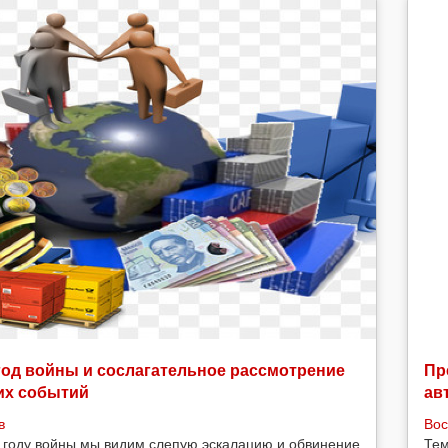
год войны и сослагательное рассмотрение
Пр
их событий
ав
в
Вос
 году войны мы видим слепую эскалацию и обвинение
Тем