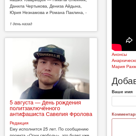
Данила Чертыкова, Дениза Айдына,
Юрия Незнамова и Романа Паклина, -
1 день
назад
Анонсы
Анархическ
Мария Рах
Доба
Ваше имя
5 августа — День рождения
политзаключённого
антифашиста Савелия Фролова
Коммента
Редакция
Ему исполнится 25 лет. По сообщению
проекта «Огни свободы», это будет уже