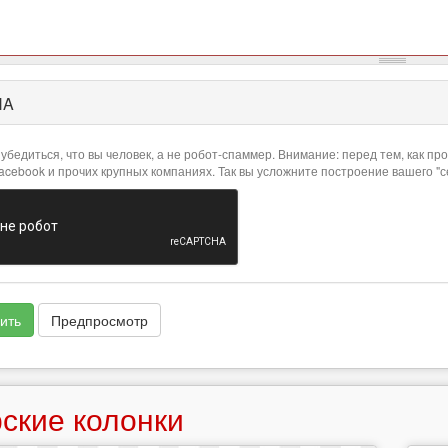
HA
убедиться, что вы человек, а не робот-спаммер. Внимание: перед тем, как 
Facebook и прочих крупных компаниях. Так вы усложните построение вашего "
ить
Предпросмотр
ские колонки