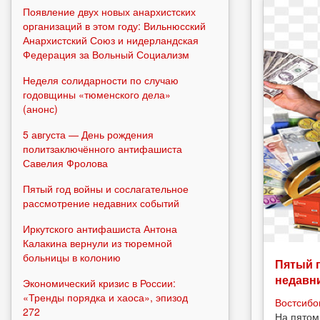
Появление двух новых анархистских
организаций в этом году: Вильнюсский
Анархистский Союз и нидерландская
Федерация за Вольный Социализм
Неделя солидарности по случаю
годовщины «тюменского дела»
(анонс)
5 августа — День рождения
политзаключённого антифашиста
Савелия Фролова
Пятый год войны и сослагательное
рассмотрение недавних событий
Иркутского антифашиста Антона
Калакина вернули из тюремной
больницы в колонию
Пятый 
недавн
Экономический кризис в России:
«Тренды порядка и хаоса», эпизод
Востсибо
272
На пятом