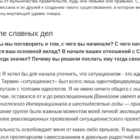
 от жульничества правительств, будь они левыми или правыми. С
иссана и их друзей к созданию такого существования, в котором 
нец мертвящей удавке товара.
ле славных дел
ы мы поговорить о том, с чего вы начинали? С чего на
ся ваш основной вклад? В начале ваших отношений с 
огда значил? Почему вы решили послать ему тогда сво
:
Я хотел бы для начала уточнить, что ситуационизм - это 
. Термин «ситуационист» был всего лишь идентифицирующи
 путали с толпами идеологов. Я не имею ничего общего с 
учае, оставался от и до революционным
[Ванейгем имеет в
истского Интернационала в шестидесятые годы — прим.
ание группе было важным моментом моей личной эволюции
олее революционных проявлений ситуационистского проект
альность освобождает меня от каких-либо ярлыков. Я выро
лся пролетарским самосознанием и довольно радостной ко