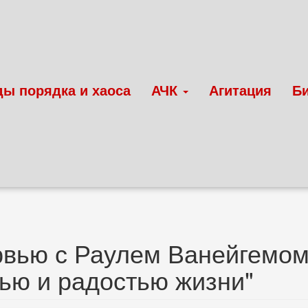
ды порядка и хаоса
АЧК
Агитация
Б
вью с Раулем Ванейгемом
ью и радостью жизни"