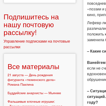
повседнев
«поэзии и
Подпишитесь на
кино, прип
нашу почтовую
Лефевр лю
различали
рассылку!
положить 
заменила 
Управление подписками на почтовые
рассылки
– Какие 
Ванейгем
Все материалы
если не с
вдохновен
21 августа — День рождения
обрушению
фигуранта «тюменского дела»
Романа Паклина
– Ситуац
Буддийские анархисты — Мьянме
ситуаций.
Фальшивые елочные игрушки:
году?