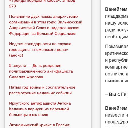
«Тренды порядка и хаоса», эпизод
273
Ванейгем
плацдарма
Появление двух новых анархистских
организаций в этом году: Вильнюсский
нашу волю
Анархистский Союз и нидерландская
ради полу
Федерация за Вольный Социализм
необходим
Неделя солидарности по случаю
Показывая
годовщины «тюменского дела»
критическ
(анонс)
и республ
5 августа — День рождения
компартией
политзаключённого антифашиста
возникло д
Савелия Фролова
выживанию
Пятый год войны и сослагательное
рассмотрение недавних событий
– Вы с Г
Иркутского антифашиста Антона
Ванейгем
Калакина вернули из тюремной
низвести 
больницы в колонию
процедурой
Экономический кризис в России: