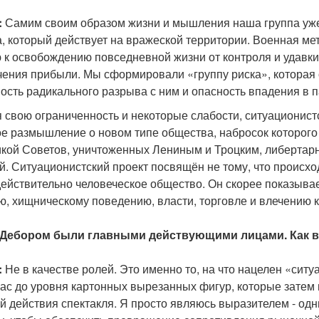
:
Самим своим образом жизни и мышления наша группа уже 
, который действует на вражеской территории. Военная ме
 к освобождению повседневной жизни от контроля и удавки
чения прибыли. Мы сформировали «группу риска», которая
ость радикального разрыва с ним и опасность впадения в 
 свою ограниченность и некоторые слабости, ситуационист
ое размышление о новом типе общества, набросок которог
икой Советов, уничтоженных Лениным и Троцким, либерта
. Ситуационистский проект посвящён не тому, что происход
ействительно человеческое общество. Он скорее показывает
, хищническому поведению, власти, торговле и влечению к
и Дебором были главными действующими лицами. Как в
:
Не в качестве ролей. Это именно то, на что нацелен «сит
нас до уровня картонных вырезанных фигур, которые затем 
 действия спектакля. Я просто являюсь выразителем - одни