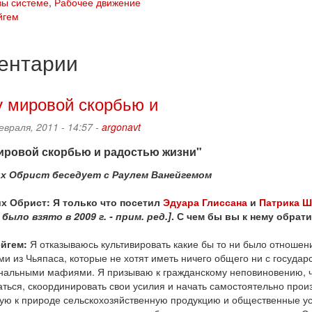
вы системе
,
Рабочее движение
йгем
ентарии
 мировой скорбью и
евраля, 2011 - 14:57 -
argonavt
ировой скорбью и радостью жизни"
их Обрист беседует с Раулем Ванейгемом
х Обрист: Я только что посетил
Эдуара Глиссана
и
Патрика Ш
было взято в 2009 г. - прим. ред.]
. С чем бы вы к нему обра
йгем:
Я отказываюсь культивировать какие бы то ни было отношени
ми из Чьяпаса, которые не хотят иметь ничего общего ни с государс
нальными мафиями. Я призываю к гражданскому неповиновению, 
ться, скоординировать свои усилия и начать самостоятельно прои
ую к природе сельскохозяйственную продукцию и общественные усл