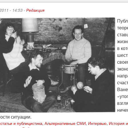
2011 - 14:53 -
Редакция
Публ
теор
став
жизн
в ко
шест
свое
экон
напр
счас
Ване
«уто
взгл
ниче
ости ситуации.
статьи и публицистика
,
Альтернативные СМИ
,
Интервью
,
История и