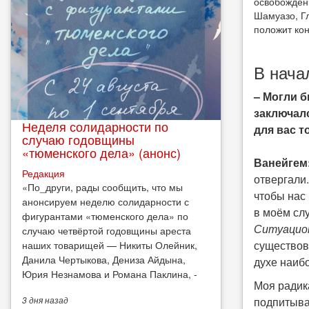
освобождены
Шамуазо, Гл
положит ко
В нача
– Могли б
заключал
Неделя солидарности по
для вас т
случаю годовщины
«тюменского дела» (анонс)
Ванейгем
Редакция
отвергали
​«По_други, рады сообщить, что мы
чтобы нас
анонсируем неделю солидарности с
в моём сл
фигурантами «тюменского дела» по
Ситуацион
случаю четвёртой годовщины ареста
существов
наших товарищей — Никиты Олейник,
Данила Чертыкова, Дениза Айдына,
духе наиб
Юрия Незнамова и Романа Паклина, -
Моя радик
подпитыва
3 дня
назад