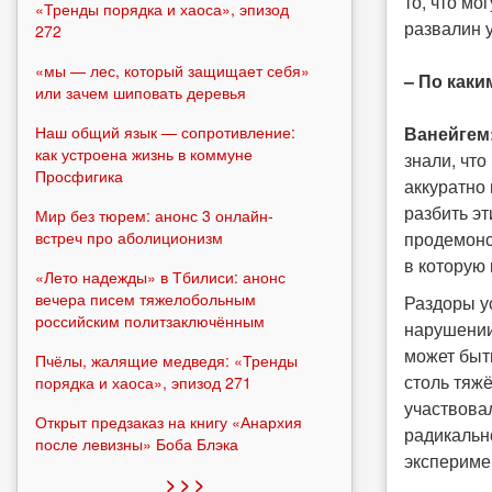
то, что м
«Тренды порядка и хаоса», эпизод
развалин 
272
«мы — лес, который защищает себя»
– По как
или зачем шиповать деревья
Ванейгем
Наш общий язык — сопротивление:
как устроена жизнь в коммуне
знали, чт
Просфигика
аккуратно 
разбить э
Мир без тюрем: анонс 3 онлайн-
продемонс
встреч про аболиционизм
в которую
«Лето надежды» в Тбилиси: анонс
вечера писем тяжелобольным
Раздоры у
российским политзаключённым
нарушении
может быть
Пчёлы, жалящие медведя: «Тренды
столь тяжё
порядка и хаоса», эпизод 271
участвова
Открыт предзаказ на книгу «Анархия
радикальн
после левизны» Боба Блэка
экспериме
> > >