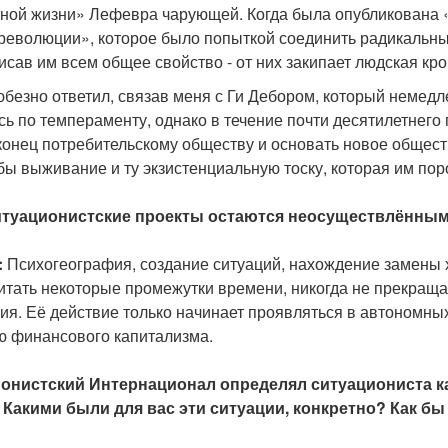
ной жизни» Лефевра чарующей. Когда была опубликована «С
 революции», которое было попыткой соединить радикальные
исав им всем общее свойство - от них закипает людская кро
безно ответил, связав меня с Ги Дебором, который немедл
сь по темпераменту, однако в течение почти десятилетнег
конец потребительскому обществу и основать новое общест
бы выживание и ту экзистенциальную тоску, которая им пор
ситуационистские проекты остаются неосуществлённы
:
Психогеография, создание ситуаций, нахождение замены 
читать некоторые промежутки времени, никогда не прекраща
ия. Её действие только начинает проявляться в автономных
 финансового капитализма.
ионистский Интернационал определял ситуациониста к
 Какими были для вас эти ситуации, конкретно? Как б