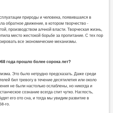
сплуатации природы и человека, появившаяся в
ла обратное движение, в котором творчество -
ой, производством алчной власти. Творческая жизнь,
упила место жестокой борьбе за пропитание. С тех пор
рировать все экономические механизмы.
968 года прошло более сорока лет?
зма. Это было нетрудно предсказать. Даже среди
телей бил тревогу в течение десятилетия или около
ения не были настолько ослаблены, но никогда и
танческое сознание всегда спит чутко. Наглость,
дят его ото сна, и тогда мы увидим развитие в
8-го.