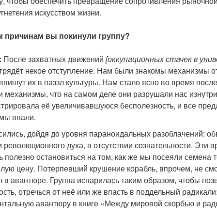
огу, чтобы обеспечить превращение сопротивления рыночно
угнетения искусством жизни.
им причинам вы покинули группу?
:
После захватных движений
[оккупационных стачек в уни
о грядёт некое отступление. Нам были знакомы механизмы 
впишут их в паззл культуры. Нам стало ясно во время посл
ти механизмы, что на самом деле они разрушали нас изнутр
трировала её увеличивавшуюся бесполезность, и все пред
 мы впали.
сились, дойдя до уровня параноидальных разоблачений: обв
 революционного духа, в отсутствии сознательности. Эти 
 полезно остановиться на том, как же мы посеяли семена т
лую цену. Потерпевший крушение корабль, впрочем, не смог
л в авантюре. Группа испарилась таким образом, чтобы по
ость, отречься от неё или же впасть в поддельный радикал
нтальную авантюру в книге «Между мировой скорбью и рад