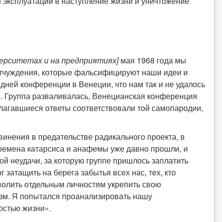
й эксплуатации в наступление жизни и уничтожение
верситетах и на предприятиях]
мая 1968 года мы
отчуждения, которые фальсифицируют наши идеи и
едней конференции в Венеции, что нам так и не удалось
и. Группа разваливалась, Венецианская конференция
лагавшиеся ответы соответствовали той самопародии,
инения в предательстве радикального проекта, в
времена катарсиса и анафемы уже давно прошли, и
ой неудачи, за которую группе пришлось заплатить
 затащить на берега забытья всех нас, тех, кто
зволить отдельным личностям укрепить свою
изм. Я попытался проанализировать нашу
остью жизни».