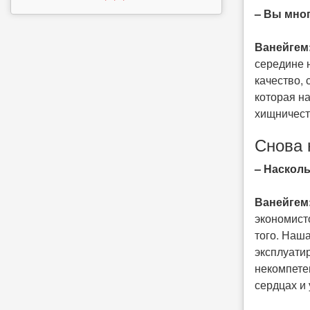
– Вы мног
Ванейгем
середине 
качество,
которая н
хищничест
Снова 
– Насколь
Ванейгем
экономисто
того. Наша
эксплуатир
некомпетен
сердцах и 