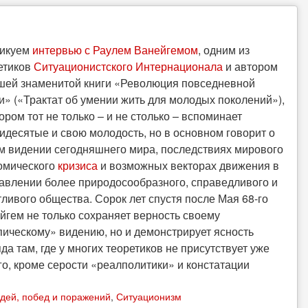
икуем
интервью с Раулем Ванейгемом
, одним из
етиков
Ситуационистского Интернационала
и автором
шей знаменитой книги «Революция повседневной
и» («Трактат об умении жить для молодых поколений»),
тором тот не только – и не столько – вспоминает
идесятые и свою молодость, но в основном говорит о
м видении сегодняшнего мира, последствиях мирового
омического
кризиса
и возможных векторах движения в
авлении более природосообразного, справедливого и
тливого общества. Сорок лет спустя после Мая 68-го
йгем не только сохраняет верность своему
пическому» видению, но и демонстрирует ясность
яда там, где у многих теоретиков не присутствует уже
го, кроме серости «реалполитики» и констатации
дей, побед и поражений
,
Ситуационизм