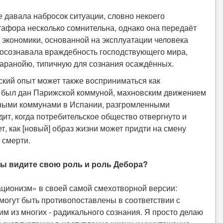
давала набросок ситуации, словно некоего
тафора несколько сомнительна, однако она передаёт
 экономики, основанной на эксплуатации человека
 осознавала враждебность господствующего мира,
паранойю, типичную для сознания осаждённых.
ский опыт может также восприниматься как
о был дан Парижской коммуной, махновским движением
рными коммунами в Испании, разгромленными
ит, когда потребительское общество отвергнуто и
, как [новый] образ жизни может придти на смену
 смерти.
ы видите свою роль и роль Дебора?
уационизм» в своей самой смехотворной версии:
могут быть противопоставлены в соответствии с
м из многих - радикального сознания. Я просто делаю