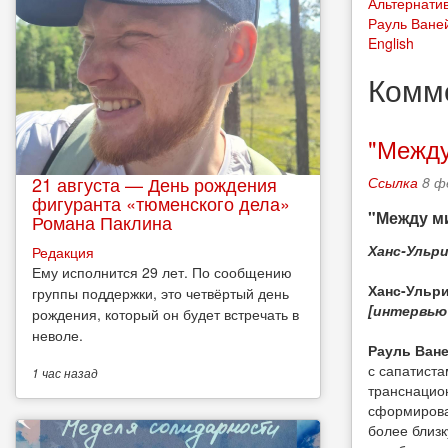
Альтернати
Рауль Ване
English
Комм
"Между
21 августа — День рождения
Ссылка
8 ф
фигуранта «тюменского дела»
"Между м
Романа Паклина
Ханс-Ульр
Редакция
Ему исполнится 29 лет. По сообщению
Ханс-Ульри
группы поддержки, это четвёртый день
[интервью 
рождения, который он будет встречать в
неволе.
Рауль Ване
с сапатиста
1 час
назад
транснацио
сформирова
более близк