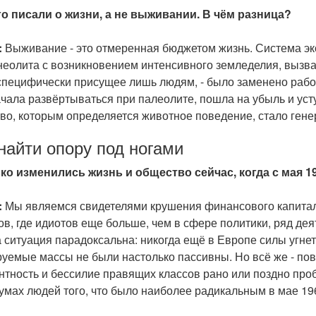
о писали о жизни, а не выживании. В чём разница?
:
Выживание - это отмеренная бюджетом жизнь. Система эк
неолита с возникновением интенсивного земледелия, вызва
 специфически присущее лишь людям, - было заменено работ
ачала развёртываться при палеолите, пошла на убыль и уст
во, которым определяется животное поведение, стало гене
найти опору под ногами
ко изменились жизнь и общество сейчас, когда с мая 1
:
Мы являемся свидетелями крушения финансового капитали
в, где идиотов еще больше, чем в сфере политики, ряд дея
 ситуация парадоксальна: никогда ещё в Европе силы угнет
уемые массы не были настолько пассивны. Но всё же - повс
тность и бессилие правящих классов рано или поздно пробу
умах людей того, что было наиболее радикальным в мае 196