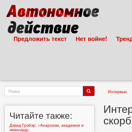
Перейти
к
основному
содержанию
Предложить текст
Нет войне!
Трен
Форма
Интервью
поиска
Поиск
Интер
Читайте также:
скорб
Дэвид Грэбэр: «Анархизм, академия и
авангард»