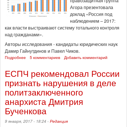
правозащитная группа
Агора презентовала
доклад «Россия под
наблюдением – 2017:
как власти выстраивают систему тотального контроля
над гражданами».
Авторы исследования - кандидаты юридических наук
Дамир Гайнутдинов и Павел Чиков.
Подробнее
о
5 комментариев
Добавить комментарий
Доклад
Международной
ЕСПЧ рекомендовал России
Агоры
признать нарушения в деле
«Россия
под
политзаключенного
наблюдением
–
анархиста Дмитрия
2017...»
Бученкова
9 января, 2017 - 18:24 -
Редакция