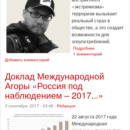
«экстремизма»
терроризм вызывает
реальный страх в
обществе, а это создает
возможности для
злоупотреблений.
Подробнее
о
1 комментарий
Управление
Добавить комментарий
страхом:
почему
растет
Доклад Международной
число
Агоры «Россия под
дел
об
наблюдением – 2017...»
оправдании
терроризма
3 сентября, 2017 - 03:48 -
Редакция
22 августа 2017 года
Международная