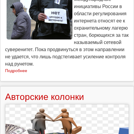
инициативы России в
области регулирования
интернета относят ее к
охранительному лагерю
стран, борющихся за так
называемый сетевой
суверенитет. Пока продвинуться в этом направлении
не удается, что лишь подстегивает усиление контроля
над рунетом.
Подробнее
о
Опасная
ничья
(об
Авторские колонки
ограничениях
свободы
Интернета
в
России)