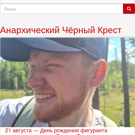
Форма
поиска
Поиск
Анархический Чёрный Крест
21 августа — День рождения фигуранта