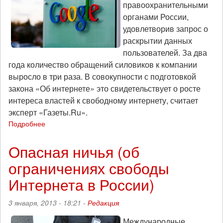
правоохранительными
анархиста
Дмитрия
органами России,
Бученкова
удовлетворив запрос о
раскрытии данных
пользователей. За два
года количество обращений силовиков к компании
выросло в три раза. В совокупности с подготовкой
закона «Об интернете» это свидетельствует о росте
интереса властей к свободному интернету, считает
эксперт «Газеты.Ru».
Подробнее
о
Google
раскрылся
Опасная ничья (об
органам
ограничениях свободы
Интернета в России)
3 января, 2013 - 18:21 -
Редакция
Международные