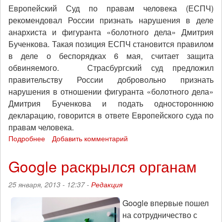
Европейский Суд по правам человека (ЕСПЧ)
рекомендовал России признать нарушения в деле
анархиста и фигуранта «болотного дела» Дмитрия
Бученкова. Такая позиция ЕСПЧ становится правилом
в деле о беспорядках 6 мая, считает защита
обвиняемого. Страсбургский суд предложил
правительству России добровольно признать
нарушения в отношении фигуранта «болотного дела»
Дмитрия Бученкова и подать одностороннюю
декларацию, говорится в ответе Европейского суда по
правам человека.
Подробнее
о
Добавить комментарий
ЕСПЧ
рекомендовал
Google раскрылся органам
России
признать
25 января, 2013 - 12:37 -
Редакция
нарушения
в
Google впервые пошел
деле
на сотрудничество с
политзаключенного