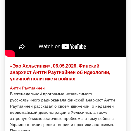
«Эхо Хельсинки», 06.05.2026. Финский
анархист Антти Раутиайнен об идеологии,
уличной политике и войнах
Антти Раутиайнен
В еженедельной программе независимого
русскоязычного радиоканала финский анархист Антти
Раутиайнен рассказал о своём движении, о недавней
первомайской демонстрации в Хельсинки, а также
затронул ближневосточные проблемы и тему войны в
Украине с точки зрения теории и практики анархизма.
Послушать...