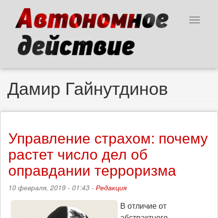
Перейти
к
Toggle
основному
navigat
содержанию
Дамир Гайнутдинов
Управление страхом: почему
растет число дел об
оправдании терроризма
10 февраля, 2019 - 01:43 -
Редакция
В отличие от
абстрактного