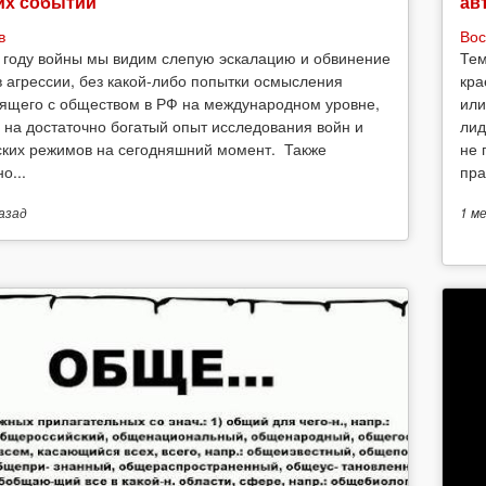
их событий
ав
в
Вос
 году войны мы видим слепую эскалацию и обвинение
Тем
в агрессии, без какой-либо попытки осмысления
кра
ящего с обществом в РФ на международном уровне,
или
 на достаточно богатый опыт исследования войн и
лид
ских режимов на сегодняшний момент. Также
не 
о...
пра
азад
1 м