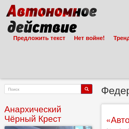
Перейти
к
основному
содержанию
Предложить текст
Нет войне!
Трен
Федер
Форма
поиска
Поиск
Анархический
Чёрный Крест
«Авто