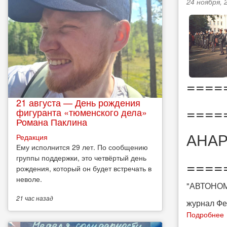
24 ноября, 
====
21 августа — День рождения
====
фигуранта «тюменского дела»
Романа Паклина
АНАР
Редакция
Ему исполнится 29 лет. По сообщению
группы поддержки, это четвёртый день
====
рождения, который он будет встречать в
неволе.
"АВТОНОМ
21 час
назад
журнал Фе
Подробнее