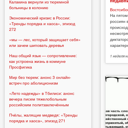
недавн
Калакина вернули из тюремной
больницы в колонию
Востсибо
На пятом
Экономический кризис в России:
россиян 
«Тренды порядка и хаоса», эпизод
происход
272
несмотря
диктатор
«мы — лес, который защищает себя»
характерн
или зачем шиповать деревья
Наш общий язык — сопротивление:
1 неделя
н
как устроена жизнь в коммуне
Просфигика
Мир без тюрем: анонс 3 онлайн-
встреч про аболиционизм
«Лето надежды» в Тбилиси: анонс
вечера писем тяжелобольным
российским политзаключённым
Пчёлы, жалящие медведя: «Тренды
порядка и хаоса», эпизод 271