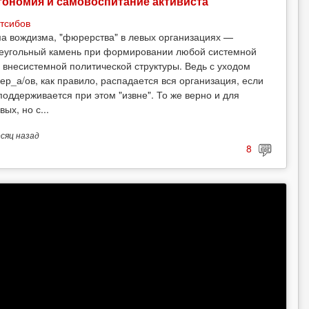
тономия и самовоспитание активиста
тсибов
а вождизма, "фюрерства" в левых организациях —
еугольный камень при формировании любой системной
 внесистемной политической структуры. Ведь с уходом
ер_а/ов, как правило, распадается вся организация, если
поддерживается при этом "извне". То же верно и для
вых, но с...
есяц
назад
8