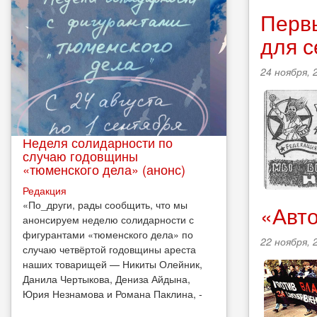
Первы
для с
24 ноября, 
Неделя солидарности по
случаю годовщины
«тюменского дела» (анонс)
Редакция
​«По_други, рады сообщить, что мы
«Авт
анонсируем неделю солидарности с
фигурантами «тюменского дела» по
22 ноября, 
случаю четвёртой годовщины ареста
наших товарищей — Никиты Олейник,
Данила Чертыкова, Дениза Айдына,
Юрия Незнамова и Романа Паклина, -