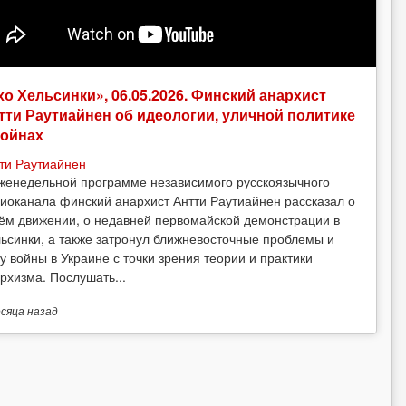
хо Хельсинки», 06.05.2026. Финский анархист
тти Раутиайнен об идеологии, уличной политике
войнах
ти Раутиайнен
женедельной программе независимого русскоязычного
иоканала финский анархист Антти Раутиайнен рассказал о
ём движении, о недавней первомайской демонстрации в
ьсинки, а также затронул ближневосточные проблемы и
у войны в Украине с точки зрения теории и практики
рхизма. Послушать...
есяца
назад