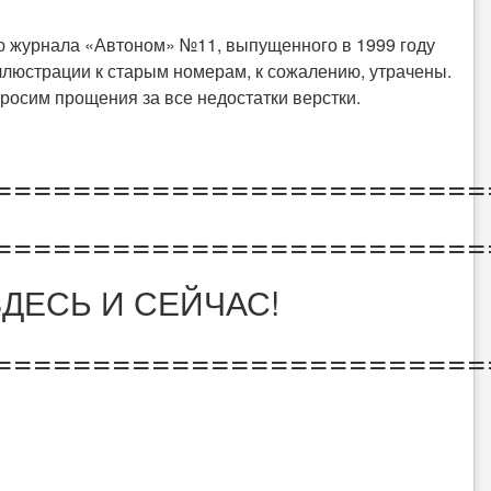
 журнала «Автоном» №11, выпущенного в 1999 году
люстрации к старым номерам, к сожалению, утрачены.
росим прощения за все недостатки верстки.
=========================
=========================
ЗДЕСЬ И СЕЙЧАС!
=========================