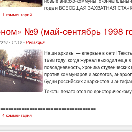
новые анархо-коммуны, окончательный 
с
года и ВСЕОБЩАЯ ЗАХВАТНАЯ СТАЧК
другими,
о
1 комментарий
здесь
«Автоном»
и
№10
ном» №9 (май-сентябрь 1998 г
сейчас!
(1999)
2016 - 11:19 -
Редакция
Наши архивы — впервые в сети! Текст
1998 году, когда журнал выходил еще 
повседневность, хроника студенческих 
против коммунаров и экологов, анархо
будни российских анархистов и антифаш
Тексты печатаются по доисторическому 
=====================================
о
4 комментария
«Автоном»
№9