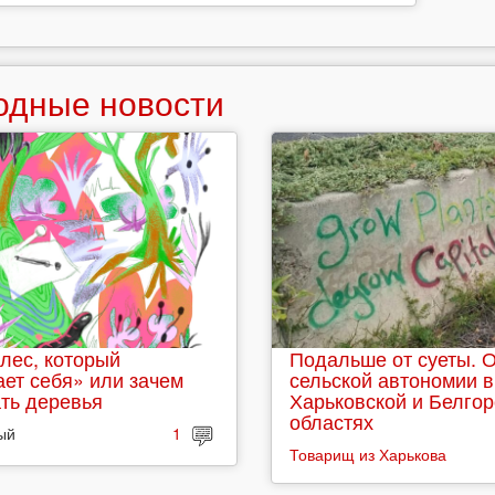
одные новости
лес, который
Подальше от суеты. 
ет себя» или зачем
сельской автономии в
ть деревья
Харьковской и Белго
областях
ый
1
Товарищ из Харькова