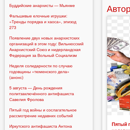
Автор
Буддийские анархисты — Мьянме
Фальшивые елочные игрушки:
«Тренды порядка и хаоса», эпизод
273
Появление двух новых анархистских
организаций в этом году: Вильнюсский
Анархистский Союз и нидерландская
Федерация за Вольный Социализм
Неделя солидарности по случаю
годовщины «тюменского дела»
(анонс)
5 августа — День рождения
политзаключённого антифашиста
Савелия Фролова
Пятый год войны и сослагательное
рассмотрение недавних событий
Пятый 
Иркутского антифашиста Антона