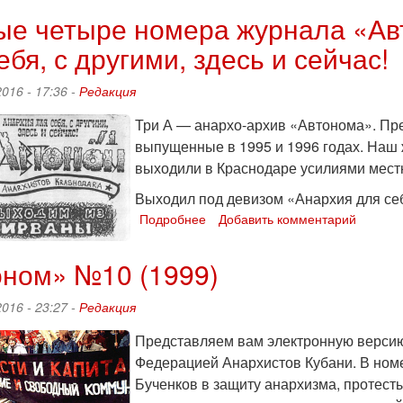
№11
е четыре номера журнала «Авт
(август-
ебя, с другими, здесь и сейчас!
ноябрь
1999)
2016 - 17:36 -
Редакция
Три А — анархо-архив «Автонома». Пр
выпущенные в 1995 и 1996 годах. Наш 
выходили в Краснодаре усилиями мест
Выходил под девизом «Анархия для себя
Подробнее
о
Добавить комментарий
Первые
четыре
оном» №10 (1999)
номера
журнала
2016 - 23:27 -
Редакция
«Автоном»
(1995-
Представляем вам электронную версию
96):
Федерацией Анархистов Кубани. В номе
Анархия
для
Бученков в защиту анархизма, протесты
себя,