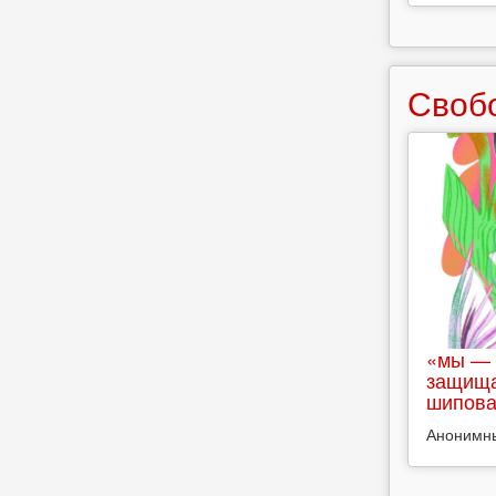
Своб
«мы — 
защища
шипова
Анонимн