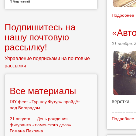
3 дня
назад
Подробнее
Подпишитесь на
«Авто
нашу почтовую
21 ноября, 
рассылку!
Управление подписками на почтовые
рассылки
Все материалы
верстки.
DIY-фест «Тур ноу Футур» пройдёт
под Белградом
========
Подробнее
21 августа — День рождения
фигуранта «тюменского дела»
Романа Паклина