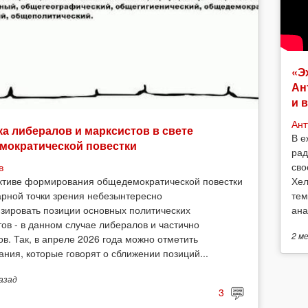
«Э
Ан
и 
Ант
а либералов и марксистов в свете
В е
мократической повестки
рад
сво
в
Хел
ктиве формирования общедемократической повестки
тем
арной точки зрения небезынтересно
ана
зировать позиции основных политических
тов - в данном случае либералов и частично
2 м
ов. Так, в апреле 2026 года можно отметить
ания, которые говорят о сближении позиций...
азад
3