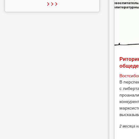
> > >
Риторик
общеде
Востсибо
В перспе
с либерт
проанали
конкурен
марксист
высказыв
2 месяца
н