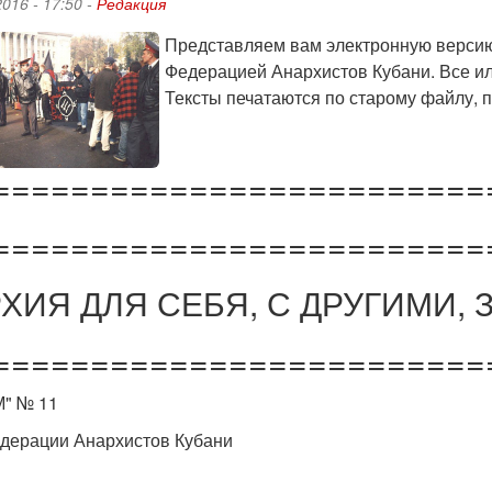
2016 - 17:50 -
Редакция
Представляем вам электронную версию
Федерацией Анархистов Кубани. Все ил
Тексты печатаются по старому файлу, п
=========================
=========================
ХИЯ ДЛЯ СЕБЯ, С ДРУГИМИ, 
=========================
" № 11
дерации Анархистов Кубани
о
«Автоном»