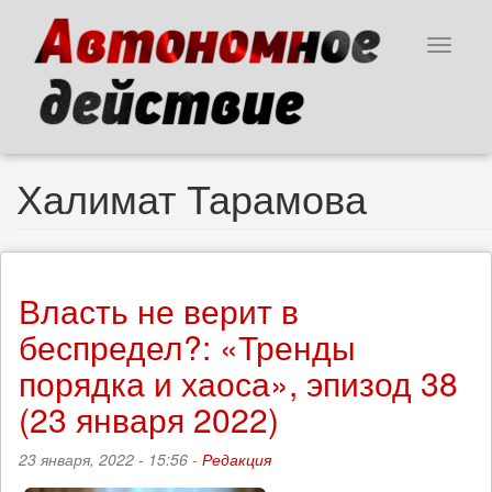
Перейти
к
Toggle
основному
navigat
содержанию
Халимат Тарамова
Власть не верит в
беспредел?: «Тренды
порядка и хаоса», эпизод 38
(23 января 2022)
23 января, 2022 - 15:56 -
Редакция