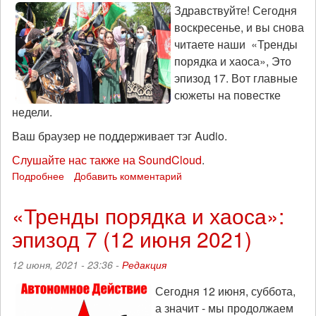
Здравствуйте! Сегодня
эпизод
воскресенье, и вы снова
38
(23
читаете наши «Тренды
января
порядка и хаоса», Это
2022)
эпизод 17. Вот главные
сюжеты на повестке
недели.
Ваш браузер не поддерживает тэг Audio.
Слушайте нас также на SoundCloud
.
Подробнее
о
Добавить комментарий
Кто
кого
«Тренды порядка и хаоса»:
прогнёт:
эпизод 7 (12 июня 2021)
«Тренды
порядка
и
12 июня, 2021 - 23:36 -
Редакция
хаоса»,
эпизод
Сегодня 12 июня, суббота,
17
а значит - мы продолжаем