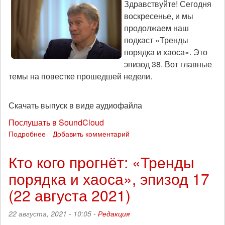
Здравствуйте! Сегодня
воскресенье, и мы
продолжаем наш
подкаст «Тренды
порядка и хаоса». Это
эпизод 38. Вот главные
темы на повестке прошедшей недели.
Скачать выпуск в виде аудиофайла
Послушать в SoundCloud
Подробнее
о
Добавить комментарий
Власть
не
Кто кого прогнёт: «Тренды
верит
порядка и хаоса», эпизод 17
в
беспредел?:
(22 августа 2021)
«Тренды
порядка
22 августа, 2021 - 10:05 -
Редакция
и
хаоса»,