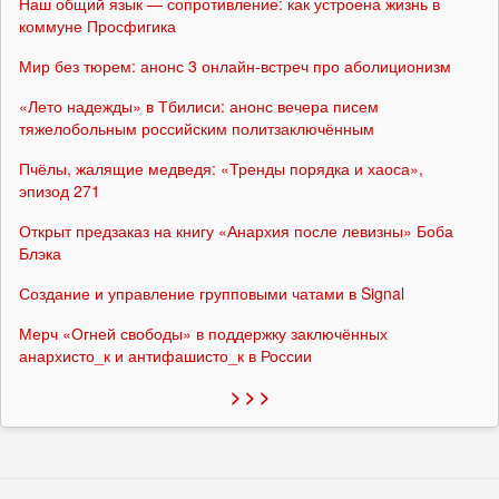
Наш общий язык — сопротивление: как устроена жизнь в
коммуне Просфигика
Мир без тюрем: анонс 3 онлайн-встреч про аболиционизм
«Лето надежды» в Тбилиси: анонс вечера писем
тяжелобольным российским политзаключённым
Пчёлы, жалящие медведя: «Тренды порядка и хаоса»,
эпизод 271
Открыт предзаказ на книгу «Анархия после левизны» Боба
Блэка
Создание и управление групповыми чатами в Signal
Мерч «Огней свободы» в поддержку заключённых
анархисто_к и антифашисто_к в России
> > >