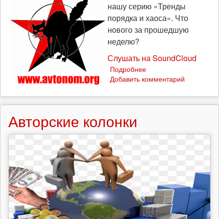
(22
нашу серию «Тренды
августа
порядка и хаоса». Что
2021)
нового за прошедшую
неделю?
Слушать на SoundCloud
Подробнее
о
Добавить комментарий
«Тренды
порядка
и
хаоса»:
Авторские колонки
эпизод
7
(12
июня
2021)