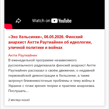
«Эхо Хельсинки», 06.05.2026. Финский
анархист Антти Раутиайнен об идеологии,
уличной политике и войнах
Антти Раутиайнен
В еженедельной программе независимого
русскоязычного радиоканала финский анархист Антти
Раутиайнен рассказал о своём движении, о недавней
первомайской демонстрации в Хельсинки, а также
затронул ближневосточные проблемы и тему войны в
Украине с точки зрения теории и практики анархизма.
Послушать...
2 месяца
назад