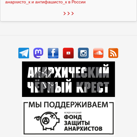
анархисто_к и антифашисто_к в России
> > >