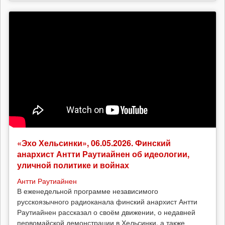
«Эхо Хельсинки», 06.05.2026. Финский
анархист Антти Раутиайнен об идеологии,
уличной политике и войнах
Антти Раутиайнен
В еженедельной программе независимого
русскоязычного радиоканала финский анархист Антти
Раутиайнен рассказал о своём движении, о недавней
первомайской демонстрации в Хельсинки, а также