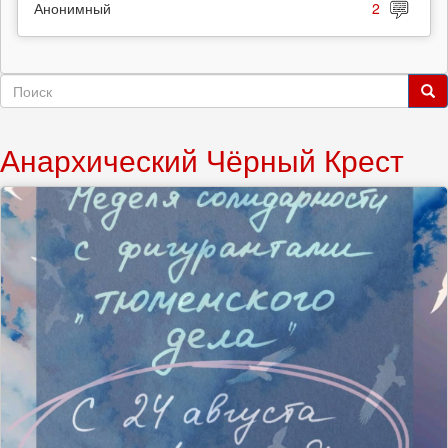
Анонимный
2
Форма
поиска
Поиск
Анархический Чёрный Крест