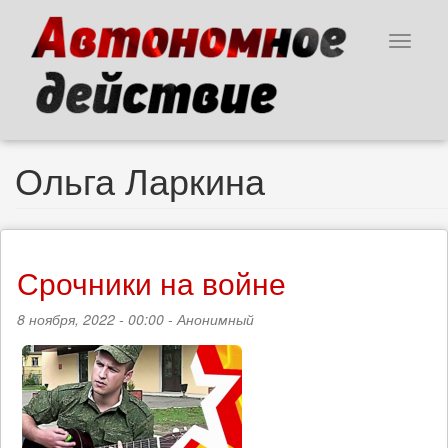
Перейти
к
Toggle
основному
navigat
содержанию
Ольга Ларкина
Срочники на войне
8 ноября, 2022 - 00:00 -
Анонимный