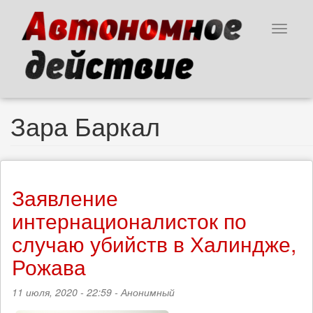
Перейти
к
Toggle
основному
navigat
содержанию
Зара Баркал
Заявление
интернационалисток по
случаю убийств в Халиндже,
Рожава
11 июля, 2020 - 22:59 -
Анонимный