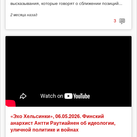
высказывания, которые говорят о сближении позиций...
2 месяца
назад
3
«Эхо Хельсинки», 06.05.2026. Финский
анархист Антти Раутиайнен об идеологии,
уличной политике и войнах