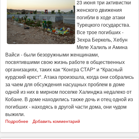
23 июня три активистки
женского движения
погибли в ходе атаки
Турецкого государства.
Все трое погибших -
Зехра Беркель, Хебун
Меле Халиль и Амина
Вайси - были безоружными женщинами,
посвятившими свою жизнь работе в общественных
организациях, таких как "Конгра СТАР" и "Красный
курдский крест". Атака произошла, когда они собрались
за чаем для обсуждения насущных проблем в доме
одной из них в мирном поселке Халинджа недалеко от
Кобане. В доме находились также дочь и отец одной из
погибших - находясь в другой части дома, они чудом
выжили.
Подробнее
о
Добавить комментарий
Заявление
интернационалисток