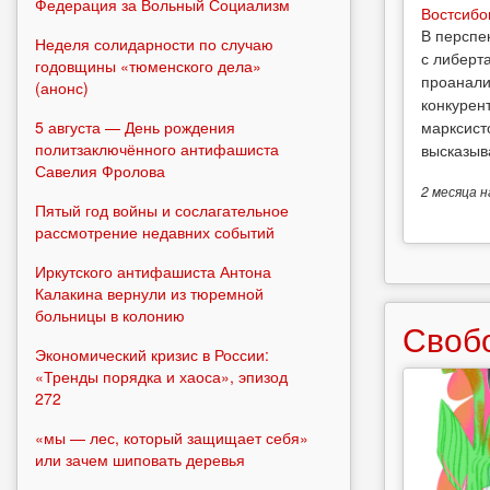
Федерация за Вольный Социализм
Востсибо
В перспе
Неделя солидарности по случаю
с либерт
годовщины «тюменского дела»
проанали
(анонс)
конкурен
5 августа — День рождения
марксист
политзаключённого антифашиста
высказыв
Савелия Фролова
2 месяца
н
Пятый год войны и сослагательное
рассмотрение недавних событий
Иркутского антифашиста Антона
Калакина вернули из тюремной
больницы в колонию
Своб
Экономический кризис в России:
«Тренды порядка и хаоса», эпизод
272
«мы — лес, который защищает себя»
или зачем шиповать деревья