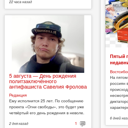
22 часа
назад
Пятый 
недавн
Востсибо
5 августа — День рождения
На пятом
политзаключённого
россиян 
антифашиста Савелия Фролова
происход
Редакция
несмотря
Ему исполнится 25 лет. По сообщению
диктатор
проекта «Огни свободы», это будет уже
характерн
четвёртый его день рождения в неволе.
6 дней
наз
1
2 дня
назад