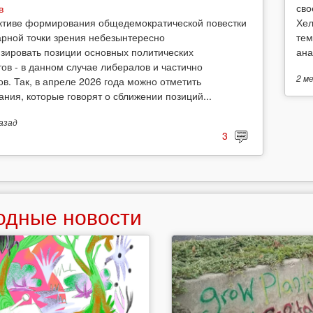
сво
в
Хел
ктиве формирования общедемократической повестки
тем
арной точки зрения небезынтересно
ана
зировать позиции основных политических
тов - в данном случае либералов и частично
2 м
ов. Так, в апреле 2026 года можно отметить
ания, которые говорят о сближении позиций...
азад
3
одные новости