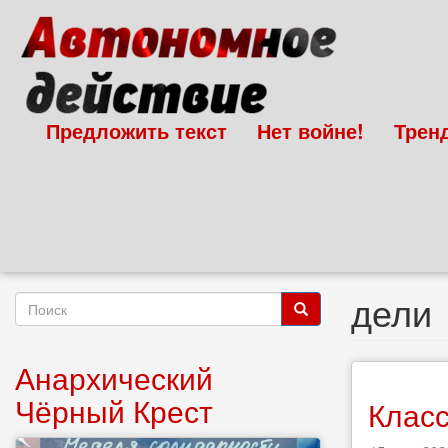
Перейти
к
основному
содержанию
Предложить текст
Нет войне!
Трен
дели
Форма
поиска
Поиск
Анархический
Чёрный Крест
Класс