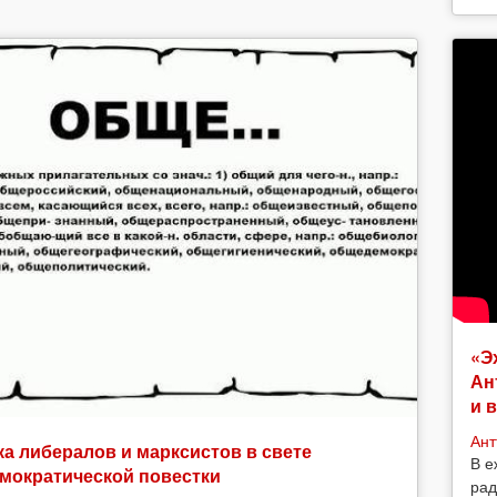
«Э
Ан
и 
Ант
а либералов и марксистов в свете
В е
мократической повестки
рад