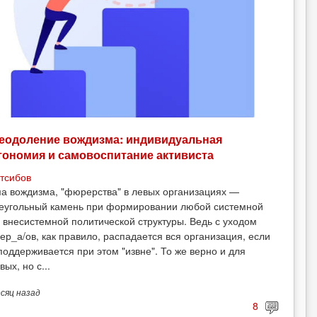
еодоление вождизма: индивидуальная
тономия и самовоспитание активиста
тсибов
а вождизма, "фюрерства" в левых организациях —
еугольный камень при формировании любой системной
 внесистемной политической структуры. Ведь с уходом
ер_а/ов, как правило, распадается вся организация, если
поддерживается при этом "извне". То же верно и для
вых, но с...
есяц
назад
8