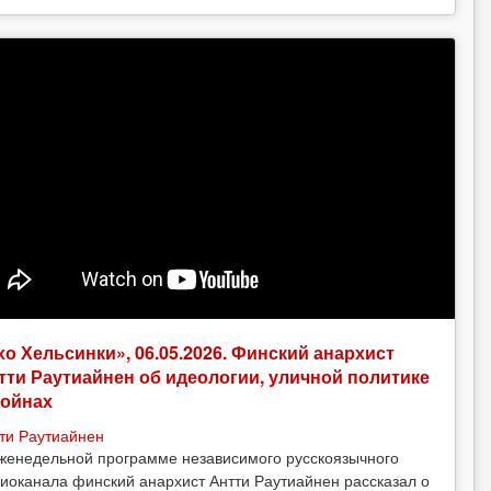
хо Хельсинки», 06.05.2026. Финский анархист
тти Раутиайнен об идеологии, уличной политике
войнах
ти Раутиайнен
женедельной программе независимого русскоязычного
иоканала финский анархист Антти Раутиайнен рассказал о