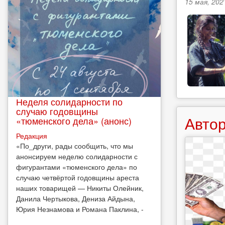
15 мая, 202
Неделя солидарности по
случаю годовщины
Автор
«тюменского дела» (анонс)
Редакция
​«По_други, рады сообщить, что мы
анонсируем неделю солидарности с
фигурантами «тюменского дела» по
случаю четвёртой годовщины ареста
наших товарищей — Никиты Олейник,
Данила Чертыкова, Дениза Айдына,
Юрия Незнамова и Романа Паклина, -