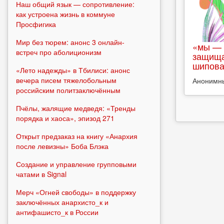
Наш общий язык — сопротивление:
как устроена жизнь в коммуне
Просфигика
Мир без тюрем: анонс 3 онлайн-
«мы — 
встреч про аболиционизм
защища
шипова
«Лето надежды» в Тбилиси: анонс
вечера писем тяжелобольным
Анонимн
российским политзаключённым
Пчёлы, жалящие медведя: «Тренды
порядка и хаоса», эпизод 271
Открыт предзаказ на книгу «Анархия
после левизны» Боба Блэка
Создание и управление групповыми
чатами в Signal
Мерч «Огней свободы» в поддержку
заключённых анархисто_к и
антифашисто_к в России