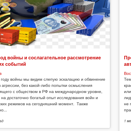
год войны и сослагательное рассмотрение
Пр
их событий
ав
в
Вос
 году войны мы видим слепую эскалацию и обвинение
Тем
в агрессии, без какой-либо попытки осмысления
кра
ящего с обществом в РФ на международном уровне,
или
 на достаточно богатый опыт исследования войн и
лид
ских режимов на сегодняшний момент. Также
не 
о...
пра
ад
1 м