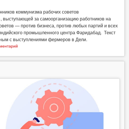
онников коммунизма рабочих советов
, выступающей за самоорганизацию работников на
ветов — против бизнеса, против любых партий и всех
 индийского промышленного центра Фаридабад. Текст
нным с выступлениями фермеров в Дели.
мментарий