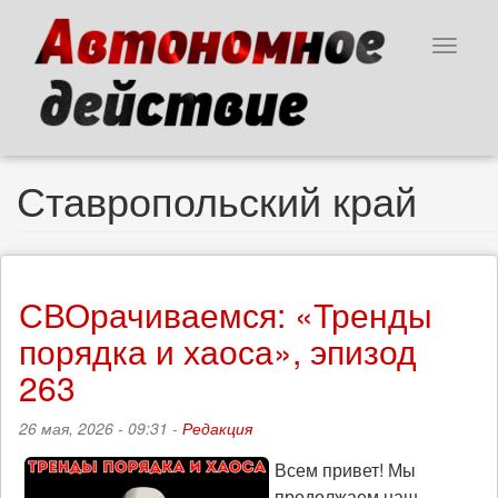
Перейти
к
Toggle
основному
navigat
содержанию
Ставропольский край
СВОрачиваемся: «Тренды
порядка и хаоса», эпизод
263
26 мая, 2026 - 09:31 -
Редакция
Всем привет! Мы
продолжаем наш