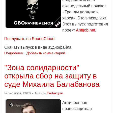
еженедельный подкаст
«Тренды порядка и
хаоса». Это эпизод 263.
Этот выпуск подготовил
проект
Antijob.net
.
Послушать на SoundCloud
Скачать выпуск в виде аудиофайла
Подробнее
о
Добавить комментарий
СВОрачиваемся:
«Тренды
"Зона солидарности"
порядка
открыла сбор на защиту в
и
хаоса»,
суде Михаила Балабанова
эпизод
263
28 ноября, 2023 - 18:36 -
Редакция
Антивоенная
правозащитная