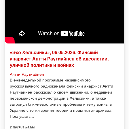
«Эхо Хельсинки», 06.05.2026. Финский
анархист Антти Раутиайнен об идеологии,
уличной политике и войнах
Антти Раутиайнен
В еженедельной программе независимого
русскоязычного радиоканала финский анархист Антти
Раутиайнен рассказал о своём движении, о недавней
первомайской демонстрации в Хельсинки, а также
затронул ближневосточные проблемы и тему войны в
Украине с точки зрения теории и практики анархизма.
Послушать...
2 месяца
назад