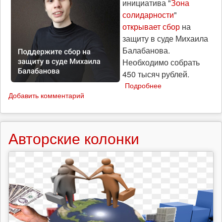
инициатива "
Зона
солидарности
"
открывает сбор
на
защиту в суде Михаила
Балабанова.
Необходимо собрать
450 тысяч рублей.
Подробнее
о
Добавить комментарий
"Зона
солидарности"
открыла
сбор
Авторские колонки
на
защиту
в
суде
Михаила
Балабанова