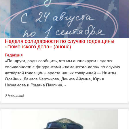
Неделя солидарности по случаю годовщины
«тюменского дела» (анонс)
Редакция
​«По_други, рады сообщить, что мы анонсируем неделю
солидарности с фигурантами «тюменского дела» по случаю
четвёртой годовщины ареста наших товарищей — Никиты
Олейник, Данила Чертыкова, Дениза Айдына, Юрия
Незнамова и Романа Паклина, -
2 дня
назад