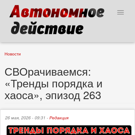
Перейти
к
Toggle
основному
navigat
содержанию
Новости
СВОрачиваемся:
«Тренды порядка и
хаоса», эпизод 263
26 мая, 2026 - 09:31 -
Редакция