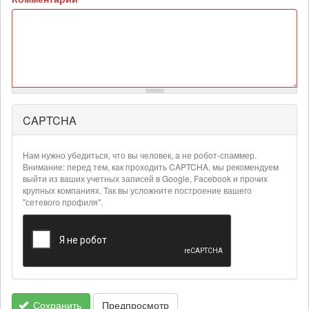
CAPTCHA
Более
подробная
информация
Нам нужно убедиться, что вы человек, а не робот-спаммер.
о
Внимание: перед тем, как проходить CAPTCHA, мы рекомендуем
текстовых
выйти из ваших учетных записей в Google, Facebook и прочих
крупных компаниях. Так вы усложните построение вашего
форматах
"сетевого профиля".
Сохранить
Предпросмотр