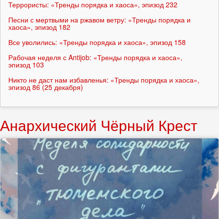
Террористы: «Тренды порядка и хаоса», эпизод 232
Песни с мертвыми на ржавом ветру: «Тренды порядка и
хаоса», эпизод 182
Все уволились: «Тренды порядка и хаоса», эпизод 158
Рабочая неделя с Antijob: «Тренды порядка и хаоса»,
эпизод 103
Никто не даст нам избавленья: «Тренды порядка и хаоса»,
эпизод 86 (25 декабря)
Анархический Чёрный Крест