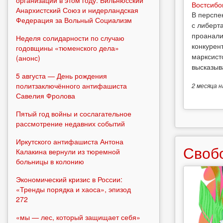
Востсибо
Анархистский Союз и нидерландская
В перспе
Федерация за Вольный Социализм
с либерт
проанали
Неделя солидарности по случаю
конкурен
годовщины «тюменского дела»
марксист
(анонс)
высказыв
5 августа — День рождения
политзаключённого антифашиста
2 месяца
н
Савелия Фролова
Пятый год войны и сослагательное
рассмотрение недавних событий
Иркутского антифашиста Антона
Своб
Калакина вернули из тюремной
больницы в колонию
Экономический кризис в России:
«Тренды порядка и хаоса», эпизод
272
«мы — лес, который защищает себя»