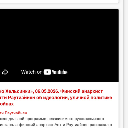
хо Хельсинки», 06.05.2026. Финский анархист
тти Раутиайнен об идеологии, уличной политике
войнах
ти Раутиайнен
женедельной программе независимого русскоязычного
иоканала финский анархист Антти Раутиайнен рассказал о