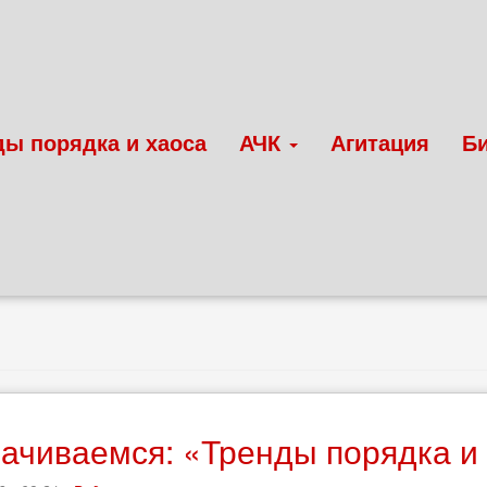
ды порядка и хаоса
АЧК
Агитация
Б
н
чиваемся: «Тренды порядка и 