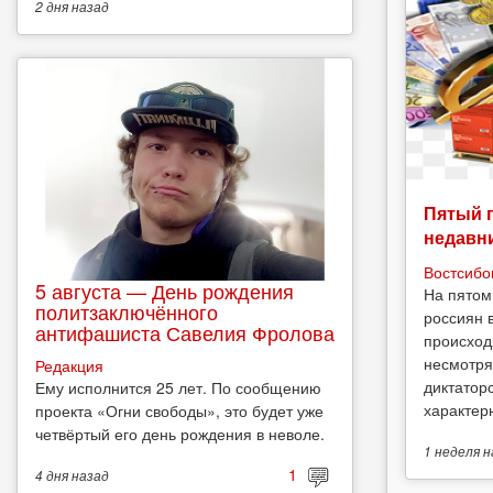
2 дня
назад
Пятый 
недавн
Востсибо
5 августа — День рождения
На пятом
политзаключённого
россиян 
антифашиста Савелия Фролова
происход
несмотря
Редакция
диктатор
Ему исполнится 25 лет. По сообщению
характерн
проекта «Огни свободы», это будет уже
четвёртый его день рождения в неволе.
1 неделя
н
1
4 дня
назад