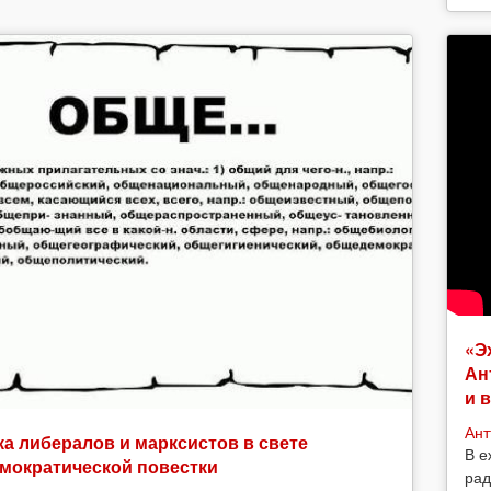
«Э
Ан
и 
Ант
а либералов и марксистов в свете
В е
мократической повестки
рад