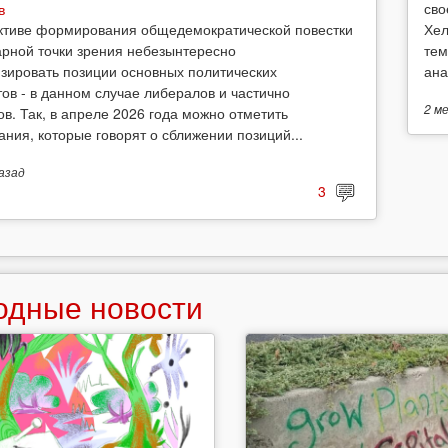
сво
в
Хел
ктиве формирования общедемократической повестки
тем
арной точки зрения небезынтересно
ана
зировать позиции основных политических
тов - в данном случае либералов и частично
2 м
ов. Так, в апреле 2026 года можно отметить
ания, которые говорят о сближении позиций...
азад
3
одные новости