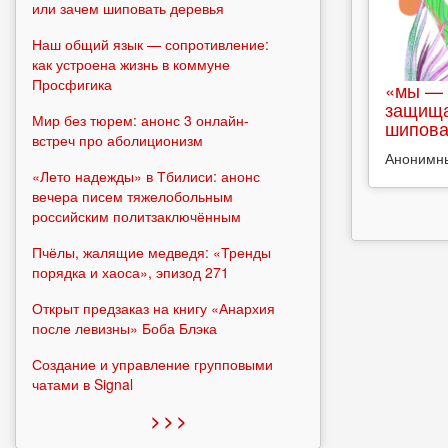
или зачем шиповать деревья
Наш общий язык — сопротивление:
как устроена жизнь в коммуне
Просфигика
«мы — 
защища
Мир без тюрем: анонс 3 онлайн-
шипова
встреч про аболиционизм
Анонимн
«Лето надежды» в Тбилиси: анонс
вечера писем тяжелобольным
российским политзаключённым
Пчёлы, жалящие медведя: «Тренды
порядка и хаоса», эпизод 271
Открыт предзаказ на книгу «Анархия
после левизны» Боба Блэка
Создание и управление групповыми
чатами в Signal
> > >