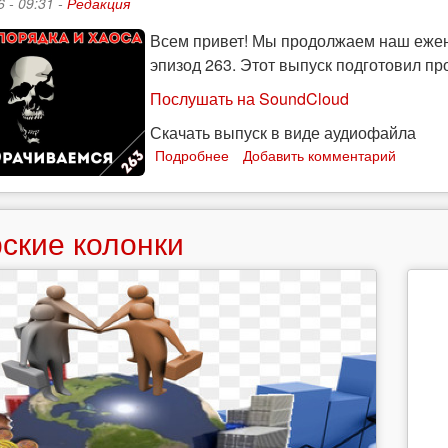
6 - 09:31 -
Редакция
Всем привет! Мы продолжаем наш ежен
эпизод 263. Этот выпуск подготовил пр
Послушать на SoundCloud
Скачать выпуск в виде аудиофайла
Подробнее
о
Добавить комментарий
СВОрачиваемся:
«Тренды
порядка
ские колонки
и
хаоса»,
эпизод
263