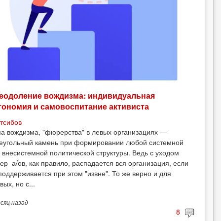
еодоление вождизма: индивидуальная
тономия и самовоспитание активиста
тсибов
а вождизма, "фюрерства" в левых организациях —
еугольный камень при формировании любой системной
 внесистемной политической структуры. Ведь с уходом
ер_а/ов, как правило, распадается вся организация, если
поддерживается при этом "извне". То же верно и для
вых, но с...
есяц
назад
8