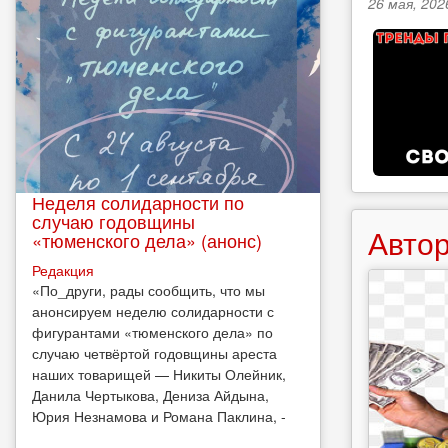
26 мая, 202
Неделя солидарности по
случаю годовщины
Автор
«тюменского дела» (анонс)
Редакция
​«По_други, рады сообщить, что мы
анонсируем неделю солидарности с
фигурантами «тюменского дела» по
случаю четвёртой годовщины ареста
наших товарищей — Никиты Олейник,
Данила Чертыкова, Дениза Айдына,
Юрия Незнамова и Романа Паклина, -