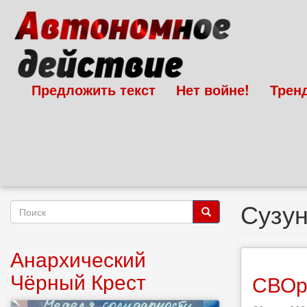
Перейти
к
основному
содержанию
Предложить текст
Нет войне!
Трен
Сузу
Форма
поиска
Поиск
Анархический
Чёрный Крест
СВОра