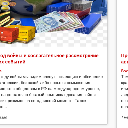
год войны и сослагательное рассмотрение
Пр
их событий
ав
в
Вос
 году войны мы видим слепую эскалацию и обвинение
Тем
в агрессии, без какой-либо попытки осмысления
кра
ящего с обществом в РФ на международном уровне,
или
 на достаточно богатый опыт исследования войн и
лид
ских режимов на сегодняшний момент. Также
не 
о...
пра
азад
1 м