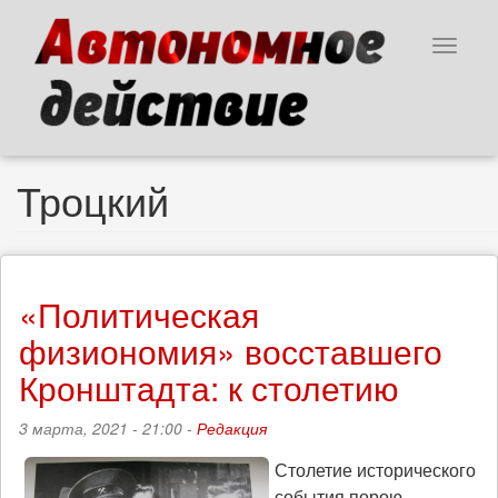
Перейти
к
Toggle
основному
navigat
содержанию
Троцкий
«Политическая
физиономия» восставшего
Кронштадта: к столетию
3 марта, 2021 - 21:00 -
Редакция
Столетие исторического
события порою