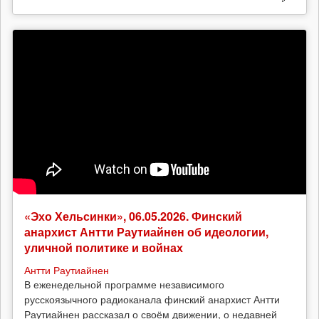
«Эхо Хельсинки», 06.05.2026. Финский
анархист Антти Раутиайнен об идеологии,
уличной политике и войнах
Антти Раутиайнен
В еженедельной программе независимого
русскоязычного радиоканала финский анархист Антти
Раутиайнен рассказал о своём движении, о недавней