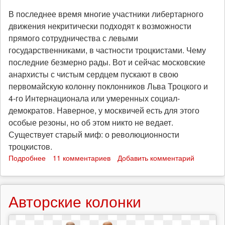
В последнее время многие участники либертарного
движения некритически подходят к возможности
прямого сотрудничества с левыми
государственниками, в частности троцкистами. Чему
последние безмерно рады. Вот и сейчас московские
анархисты с чистым сердцем пускают в свою
первомайскую колонну поклонников Льва Троцкого и
4-го Интернационала или умеренных социал-
демократов. Наверное, у москвичей есть для этого
особые резоны, но об этом никто не ведает.
Существует старый миф: о революционности
троцкистов.
Подробнее
о
11 комментариев
Добавить комментарий
Чего
хотят
троцкисты?
Авторские колонки
Говорит
тов.
Троцкий!