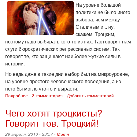
столетию
На уровне большой
политики не было иного
выбора, чем между
Сталиным и... ну,
скажем, Троцким,
поэтому надо выбирать кого-то из них. Так говорят нам
слуги бюрократических репрессивных систем. Так
говорят те, кто защищают наиболее жуткие силы в
истории.
Но ведь даже в такие дни выбор был на микроуровне,
на уровне простого человеческого поведения, а из
него бы могло что-то и вырасти.
Подробнее
о
3 комментария
Добавить комментарий
Про
выбор
Чего хотят троцкисты?
меньшего
Говорит тов. Троцкий!
зла
29 апреля, 2010 - 23:57 -
Митя