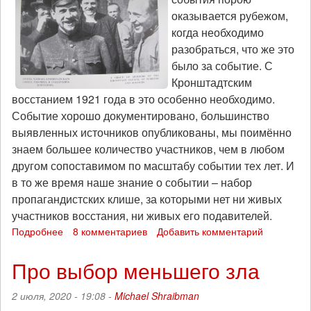
оказывается рубежом,
когда необходимо
разобраться, что же это
было за событие. С
Кронштадтским
восстанием 1921 года в это особенно необходимо.
Событие хорошо документировано, большинство
выявленных источников опубликованы, мы поимённо
знаем большее количество участников, чем в любом
другом сопоставимом по масштабу событии тех лет. И
в то же время наше знание о событии – набор
пропагандистских клише, за которыми нет ни живых
участников восстания, ни живых его подавителей.
Подробнее
о
8 комментариев
Добавить комментарий
«Политическая
физиономия»
Про выбор меньшего зла
восставшего
Кронштадта:
2 июля, 2020 - 19:08 -
Michael Shraibman
к