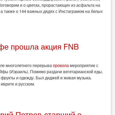
Поговорим и о цветах, прорастающих из асфальта на
 а также о 144 важных дядях с Инстаграмом на белых
йфе прошла акция FNB
сле многолетнего перерыва
провела
мероприятие с
айфы (Израиль). Помимо раздачи вегетарианской еды,
 фрукты и одежду. Был диджей и живая музыка.
иврите и русском.
трий Петров-старший о