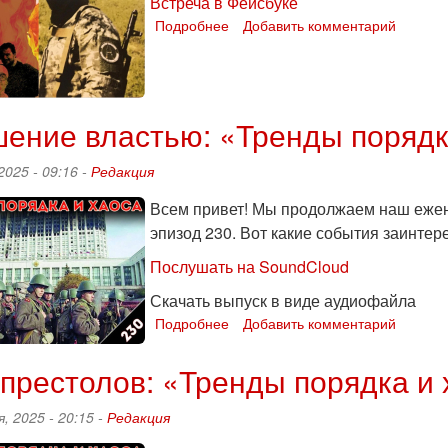
231
Встреча в Фейсбуке
Подробнее
о
Добавить комментарий
В
Хайфе
Дмитрий
Петров-
ение властью: «Тренды порядка
старший
презентует
свою
2025 - 09:16 -
Редакция
повесть
«Родительский
Всем привет! Мы продолжаем наш ежен
день»
эпизод 230. Вот какие события заинте
Послушать на SoundCloud
Скачать выпуск в виде аудиофайла
Подробнее
о
Добавить комментарий
Искушение
властью:
престолов: «Тренды порядка и 
«Тренды
порядка
, 2025 - 20:15 -
Редакция
и
хаоса»,