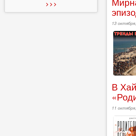
Мирна
> > >
эпизо
13 октября,
В Хай
«Род
11 октября,