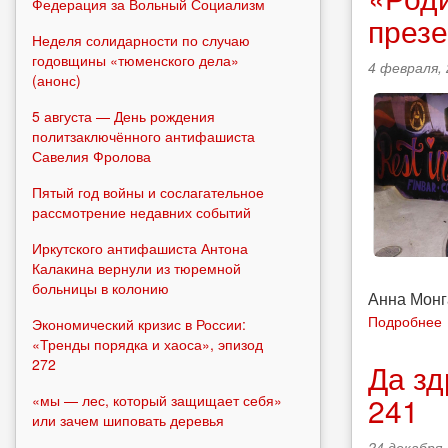
Федерация за Вольный Социализм
презе
Неделя солидарности по случаю
годовщины «тюменского дела»
4 февраля, 
(анонс)
5 августа — День рождения
политзаключённого антифашиста
Савелия Фролова
Пятый год войны и сослагательное
рассмотрение недавних событий
Иркутского антифашиста Антона
Калакина вернули из тюремной
больницы в колонию
Анна Монг
Подробнее
Экономический кризис в России:
«Тренды порядка и хаоса», эпизод
272
Да зд
241
«мы — лес, который защищает себя»
или зачем шиповать деревья
24 декабря,