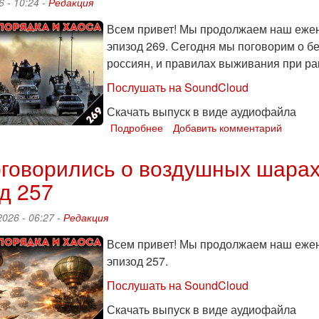
6 - 10:24 -
Редакция
Всем привет! Мы продолжаем наш ежен
эпизод 269. Сегодня мы поговорим о б
россиян, и правилах выживания при ра
Послушать на SoundCloud
Скачать выпуск в виде аудиофайла
Подробнее
о
Добавить комментарий
Инструкция
по
говорились о воздушных шарах
выживанию:
д 257
«Тренды
порядка
и
2026 - 06:27 -
Редакция
хаоса»,
эпизод
Всем привет! Мы продолжаем наш ежен
269
эпизод 257.
Послушать на SoundCloud
Скачать выпуск в виде аудиофайла