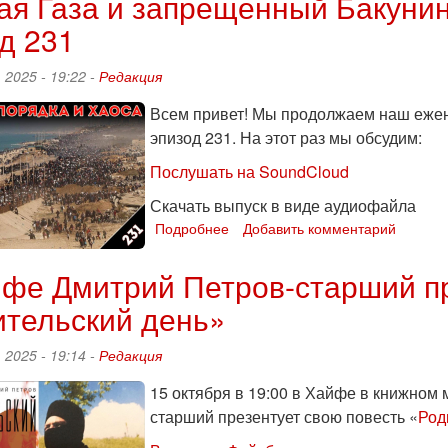
я Газа и запрещенный Бакунин
«Тренды
д 231
порядка
и
хаоса»,
 2025 - 19:22 -
Редакция
эпизод
235
Всем привет! Мы продолжаем наш ежен
эпизод 231. На этот раз мы обсудим:
Послушать на SoundCloud
Скачать выпуск в виде аудиофайла
Подробнее
о
Добавить комментарий
Мирная
Газа
фе Дмитрий Петров-старший пр
и
ительский день»
запрещенный
Бакунин:
«Тренды
 2025 - 19:14 -
Редакция
порядка
и
15 октября в 19:00 в Хайфе в книжном
хаоса»,
старший презентует свою повесть «
Род
эпизод