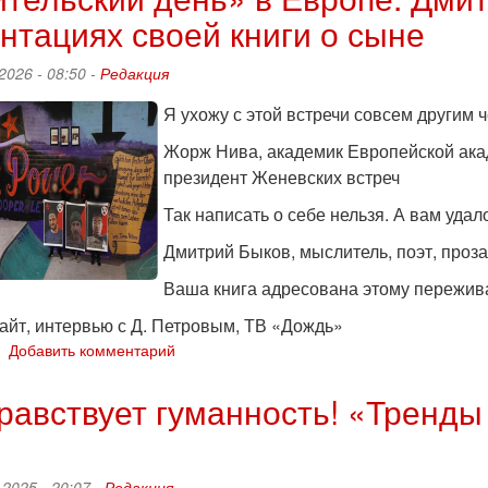
Хайфе
нтациях своей книги о сыне
прошла
акция
2026 - 08:50 -
Редакция
FNB
Я ухожу с этой встречи совсем другим 
Жорж Нива, академик Европейской ака
президент Женевских встреч
Так написать о себе нельзя. А вам уда
Дмитрий Быков, мыслитель, поэт, проза
Ваша книга адресована этому пережива
айт, интервью с Д. Петровым, ТВ «Дождь»
о
Добавить комментарий
«Родительский
день»
равствует гуманность! «Тренды 
в
Европе:
Дмитрий
Петров-
 2025 - 20:07 -
Редакция