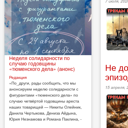
7 июля, 202
Неделя солидарности по
случаю годовщины
Не до
«тюменского дела» (анонс)
эпизо
Редакция
​«По_други, рады сообщить, что мы
15 апреля, 
анонсируем неделю солидарности с
фигурантами «тюменского дела» по
случаю четвёртой годовщины ареста
наших товарищей — Никиты Олейник,
Данила Чертыкова, Дениза Айдына,
Юрия Незнамова и Романа Паклина, -