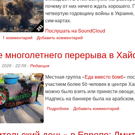
почему от них нечего ждать хорошего. 
четвертую годовщину войны в Украине,
сим-картах.
Послушать на SoundCloud
о
1 комментарий
Добавить комментарий
Гуманитарные
бомбардировки:
е многолетнего перерыва в Ха
«Тренды
порядка
 2026 - 22:59 -
Редакция
и
хаоса»,
Местная группа «
Еда вместо бомб
» по
эпизод
участием более 50 человек в центре Х
251
можно было взять или принести овощи,
Надпись на баннере была на арабском, 
Подробнее
о
Добавить комментарий
После
многолетнего
перерыва
тельский день» в Европе: Дми
в