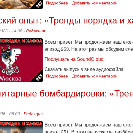
Подробнее
о
Добавить комментарий
Не
договорились
кий опыт: «Тренды порядка и х
о
воздушных
026 - 14:06 -
Редакция
шарах:
«Тренды
Всем привет! Мы продолжаем наш ежен
порядка
эпизод 253. На этот раз мы обсудим с
и
хаоса»,
Послушать на SoundCloud
эпизод
257
Скачать выпуск в виде аудиофайла
Подробнее
о
Добавить комментарий
Иранский
опыт:
итарные бомбардировки: «Трен
«Тренды
порядка
и
хаоса»,
26 - 08:00 -
Редакция
эпизод
253
Всем привет! Мы продолжаем наш ежен
эпизод 251. В этом выпуске мы разбёр