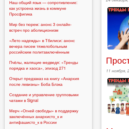
Наш общий язык — сопротивление:
как устроена жизнь в коммуне
Просфигика
Мир без тюрем: анонс 3 онлайн-
встреч про аболиционизм
«Лето надежды» в Тбилиси: анонс
вечера писем тяжелобольным
российским политзаключённым
Прост
Пчёлы, жалящие медведя: «Тренды
порядка и хаоса», эпизод 271
11 ноября, 
Открыт предзаказ на книгу «Анархия
после левизны» Боба Блэка
Создание и управление групповыми
чатами в Signal
Мерч «Огней свободы» в поддержку
заключённых анархисто_к и
антифашисто_к в России