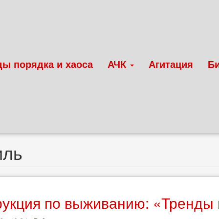
ды порядка и хаоса
АЧК
Агитация
Б
иль
укция по выживанию: «Тренды п