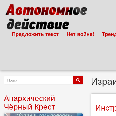
Перейти
к
основному
содержанию
Предложить текст
Нет войне!
Трен
Изра
Форма
поиска
Поиск
Анархический
Чёрный Крест
Инстр