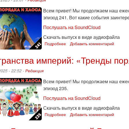
старший
о
Всем привет! Мы продолжаем наш ежен
презентациях
эпизод 241. Вот какие события заинте
своей
книги
Послушать на SoundCloud
о
Скачать выпуск в виде аудиофайла
сыне
Подробнее
о
Добавить комментарий
Да
здравствует
ранства империй: «Тренды поря
гуманность!
«Тренды
2025 - 22:52 -
Редакция
порядка
и
Всем привет! Мы продолжаем наш ежен
хаоса»,
эпизод 235.
эпизод
241
Послушать на SoundCloud
Скачать выпуск в виде аудиофайла
Подробнее
о
Добавить комментарий
Пространства
империй: