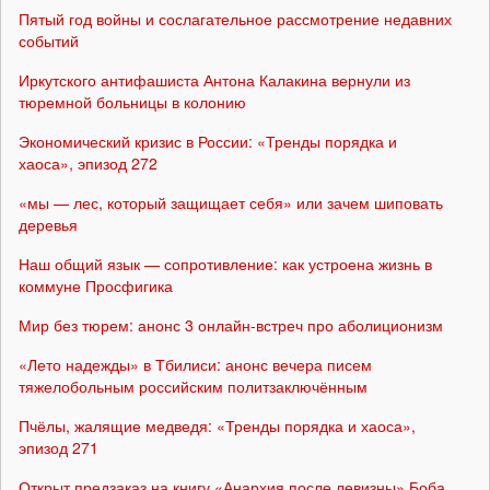
Пятый год войны и сослагательное рассмотрение недавних
событий
Иркутского антифашиста Антона Калакина вернули из
тюремной больницы в колонию
Экономический кризис в России: «Тренды порядка и
хаоса», эпизод 272
«мы — лес, который защищает себя» или зачем шиповать
деревья
Наш общий язык — сопротивление: как устроена жизнь в
коммуне Просфигика
Мир без тюрем: анонс 3 онлайн-встреч про аболиционизм
«Лето надежды» в Тбилиси: анонс вечера писем
тяжелобольным российским политзаключённым
Пчёлы, жалящие медведя: «Тренды порядка и хаоса»,
эпизод 271
Открыт предзаказ на книгу «Анархия после левизны» Боба