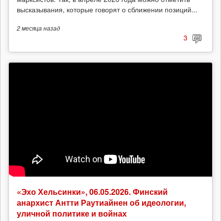
высказывания, которые говорят о сближении позиций...
2 месяца
назад
3
«Эхо Хельсинки», 06.05.2026. Финский
анархист Антти Раутиайнен об идеологии,
уличной политике и войнах