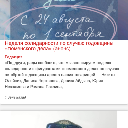
Неделя солидарности по случаю годовщины
«тюменского дела» (анонс)
Редакция
​«По_други, рады сообщить, что мы анонсируем неделю
солидарности с фигурантами «тюменского дела» по случаю
четвёртой годовщины ареста наших товарищей — Никиты
Олейник, Данила Чертыкова, Дениза Айдына, Юрия
Незнамова и Романа Паклина, -
1 день
назад