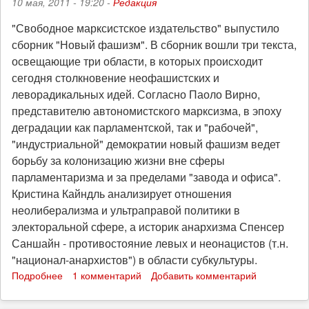
10 мая, 2011 - 19:20 -
Редакция
"Свободное марксистское издательство" выпустило
сборник "Новый фашизм". В сборник вошли три текста,
освещающие три области, в которых происходит
сегодня столкновение неофашистских и
леворадикальных идей. Согласно Паоло Вирно,
представителю автономистского марксизма, в эпоху
деградации как парламентской, так и "рабочей",
"индустриальной" демократии новый фашизм ведет
борьбу за колонизацию жизни вне сферы
парламентаризма и за пределами "завода и офиса".
Кристина Кайндль анализирует отношения
неолиберализма и ультраправой политики в
электоральной сфере, а историк анархизма Спенсер
Саншайн - противостояние левых и неонацистов (т.н.
"национал-анархистов") в области субкультуры.
Подробнее
о
1 комментарий
Добавить комментарий
Вышла
книга