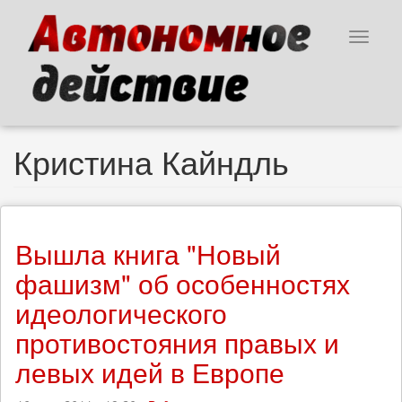
Перейти
к
Toggle
основному
navigat
содержанию
Кристина Кайндль
Вышла книга "Новый
фашизм" об особенностях
идеологического
противостояния правых и
левых идей в Европе